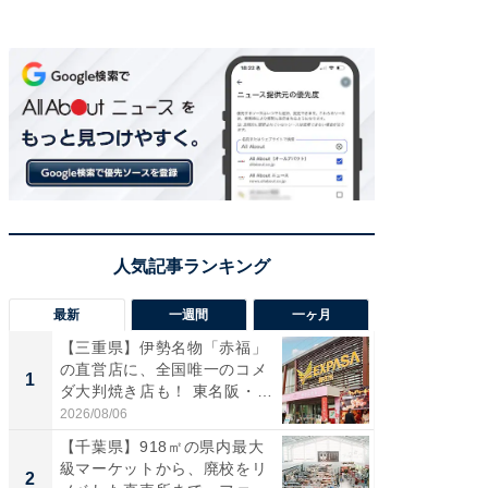
最新
一週間
一ヶ月
【三重県】伊勢名物「赤福」
【兵庫
の直営店に、全国唯一のコメ
ーメン
1
1
ダ大判焼き店も！ 東名阪・
再現した
伊...
道...
2026/08/06
2026/08/0
【千葉県】918㎡の県内最大
【三重
級マーケットから、廃校をリ
「鈴鹿天
2
2