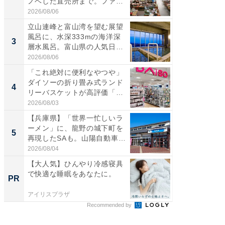
ノベした直売所まで。ファ
は100
ー...
2026/08/06
2026/08/0
立山連峰と富山湾を望む展望
ステラ
風呂に、水深333mの海洋深
詰め放題
3
3
層水風呂。富山県の人気日
00円で「
帰...
2026/08/06
2026/08/0
「これ絶対に便利なやつや」
「ミニオ
ダイソーの折り畳み式ランド
ッグ！ 
4
4
リーバスケットが高評価「使
ど、夏限
わ...
2026/08/03
2026/08/0
【兵庫県】「世界一忙しいラ
【埼玉
ーメン」に、龍野の城下町を
「行田天
5
5
再現したSAも。山陽自動車
は和の
道...
が...
2026/08/04
2026/08/0
【大人気】ひんやり冷感寝具
GOETH
で快適な睡眠をあなたに。
を組み
PR
PR
アイリスプラザ
FINCHI o
Recommended by