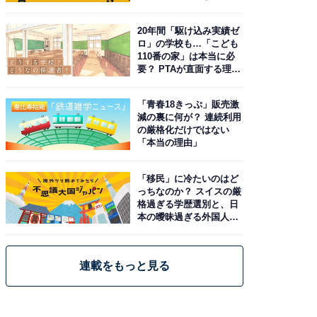
由。予習したい作品は？
20年間「駆け込み実績ゼ
ロ」の学校も…「こども
110番の家」は本当に必
要？ PTAが直面する理想
と現実
「青春18きっぷ」販売激
減の裏に何が？ 連続利用
の厳格化だけではない
「本当の理由」
「移民」に冷たいのはど
っちなのか？ スイスの厳
格過ぎる学歴選別と、日
本の曖昧過ぎる外国人政
策
連載をもっと見る