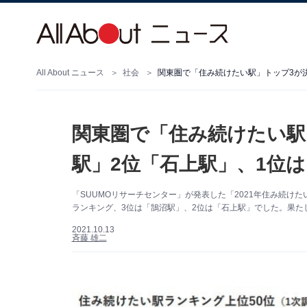
All About ニュース
社会
関東圏で「住み続けたい駅」トップ3が決
関東圏で「住み続けたい駅
駅」2位「石上駅」、1位は
「SUUMOリサーチセンター」が発表した「2021年住み続
ランキング、3位は「鵠沼駅」、2位は「石上駅」でした。果た
2021.10.13
斉藤 雄二