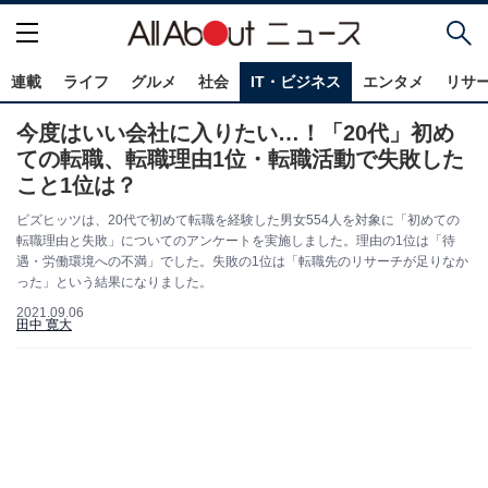
連載
ライフ
グルメ
社会
IT・ビジネス
エンタメ
リサ
今度はいい会社に入りたい…！「20代」初め
ての転職、転職理由1位・転職活動で失敗した
こと1位は？
ビズヒッツは、20代で初めて転職を経験した男女554人を対象に「初めての
転職理由と失敗」についてのアンケートを実施しました。理由の1位は「待
遇・労働環境への不満」でした。失敗の1位は「転職先のリサーチが足りなか
った」という結果になりました。
2021.09.06
田中 寛大