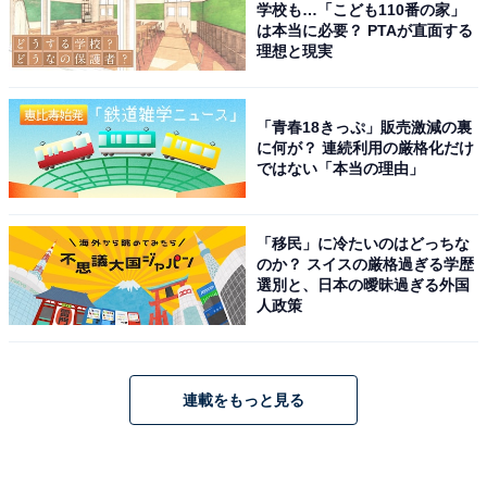
学校も…「こども110番の家」
は本当に必要？ PTAが直面する
理想と現実
「青春18きっぷ」販売激減の裏
に何が？ 連続利用の厳格化だけ
ではない「本当の理由」
「移民」に冷たいのはどっちな
のか？ スイスの厳格過ぎる学歴
選別と、日本の曖昧過ぎる外国
人政策
連載をもっと見る