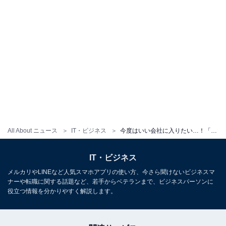
All About ニュース
IT・ビジネス
今度はいい会社に入りたい…！「20代」初めての転職、転職理由1位・転職活動で失敗したこと1位は？
IT・ビジネス
メルカリやLINEなど人気スマホアプリの使い方、今さら聞けないビジネスマ
ナーや転職に関する話題など、若手からベテランまで、ビジネスパーソンに
役立つ情報を分かりやすく解説します。