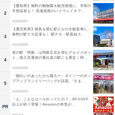
【愛知県】無料の動物園＆観光牧場に、市初の
天然温泉も！ 高速道路のハイウェイオア...
2
2026/08/07
【鹿児島県】桜島を望む駅ビルの大観覧車に、
無料の駅ナカ足湯も！ 駅ナカ・駅直結ス...
3
2026/08/08
道の駅「阿蘇」は阿蘇五岳を望むグルメスポッ
ト。国土交通省の重点道の駅にも選定｜阿...
4
2026/08/08
「面白いのあったから購入〜」ダイソーのポッ
プアップランドリーバッグが話題。“さま...
5
2026/08/03
「え、こんなセールやってたの？」80％OFF
以上が続々登場！Amazonの本気が...
PR
Amazon