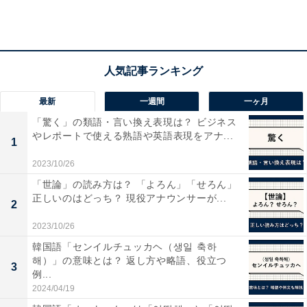
20代「テレワークをやめたい」理由1位は「業務上
の不便が多いから」
最新
一週間
一ヶ月
「驚く」の類語・言い換え表現は？ ビジネス
やレポートで使える熟語や英語表現をアナ...
1
2023/10/26
「世論」の読み方は？ 「よろん」「せろん」
正しいのはどっち？ 現役アナウンサーが...
2
2023/10/26
韓国語「センイルチュッカヘ（생일 축하
해）」の意味とは？ 返し方や略語、役立つ
3
例...
テレワークをやめたいと思った理由（テレワークをやめたいと思ったことが
2024/04/19
ある20代）【n=31】