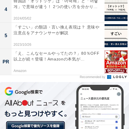
韓国語「オットッケ」は「어떡해」と「어떻
20代の「テレワークをやめたい」と思った理由1位は、
게」で意味が違う！ 2つの使い方を分かり...
4
「業務上の不便が多いから」で45.2％でした。2位は「気
2024/05/02
軽に相談がしにくいから」で35.5％、3位は「仕事が単調
「すごい」の類語・言い換え表現は？ 意味や
になりがちだから」で32.3％。
注意点をアナウンサーが解説
5
2023/10/26
また、「孤独だから」「上司・部下・同僚とお互いに仕
「え、こんなセールやってたの？」80％OFF
事ぶりが見える方が安心だから」との理由も3割近くの
以上が続々登場！Amazonの本気が...
PR
29.0％に昇り、会社に人が集まることによって得られて
Amazon
いたメリットがなくなったことへの不便さや不安を感じ
Recommended by
ている人が多い様子です。
テレワークと出社の両方の利点をうまく得られる働き方
の模索が、今後求められていきそうです。