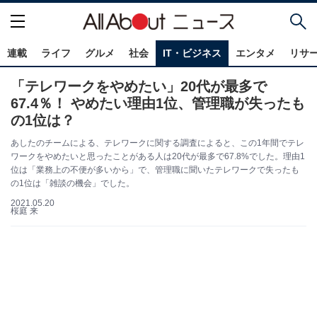
連載
ライフ
グルメ
社会
IT・ビジネス
エンタメ
リサ
「テレワークをやめたい」20代が最多で
67.4％！ やめたい理由1位、管理職が失ったも
の1位は？
あしたのチームによる、テレワークに関する調査によると、この1年間でテレ
ワークをやめたいと思ったことがある人は20代が最多で67.8%でした。理由1
位は「業務上の不便が多いから」で、管理職に聞いたテレワークで失ったも
の1位は「雑談の機会」でした。
2021.05.20
桜庭 来