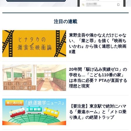
注目の連載
東野圭吾や湊かなえだけじゃな
い、「業と罪」を描く『映画ち
いかわ』から強く連想した映画
8選
20年間「駆け込み実績ゼロ」の
学校も…「こども110番の家」
は本当に必要？ PTAが直面する
管理職がテレワークで失ったもの1位は「雑談の機
理想と現実
会」
【要注意】東京駅で絶対にハマ
る「最遠ホーム」と「メトロ乗
り換え」の絶望トラップ