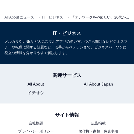
にくいのでしょう。部下のSOSの気配も、大いに評価す
べき変化も見逃してしまうことがあるかもしれません。
All About ニュース
IT・ビジネス
「テレワークをやめたい」20代が最多で67.4％！ やめたい理由1位、管理職が失ったもの1位は？
この1年間で、部下の育成やマネジメントにおいてテレ
ワーク下ならではの難しさを感じている管理職が多いこ
IT・ビジネス
とがわかりました。
メルカリやLINEなど人気スマホアプリの使い方、今さら聞けないビジネスマ
ナーや転職に関する話題など、若手からベテランまで、ビジネスパーソンに
役立つ情報を分かりやすく解説します。
テレワークでは、相手の都合のよいタイミングを見計ら
うことが難しく、声をかけにくくなりがちです。特に、
関連サービス
部下から上司へはより気をつかってしまうことが考えら
All About
All About Japan
れますが、上司からの声かけだけでなく、部下からも気
イチオシ
軽に相談できるような工夫が必要となってくるでしょ
う。
サイト情報
会社概要
広告掲載
本調査では、「最も円滑なコミュニケーションがとれる
プライバシーポリシー
著作権・商標・免責事項