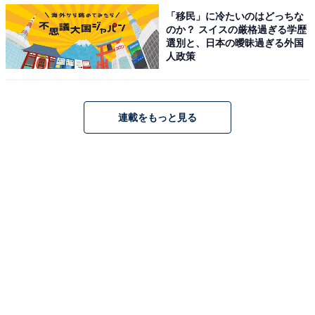
「移民」に冷たいのはどっちな
のか？ スイスの厳格過ぎる学歴
選別と、日本の曖昧過ぎる外国
人政策
部下の育成やマネジメントに関して、テレワークによりできなくなった（少
なくなった）と思うこと（複数回答）（管理職、「特にない」と回答した方
連載をもっと見る
を除く）【n=125】
管理職が部下の育成やマネジメントに関して、テレワー
クによりできなくなった（少なくなった）と思うこと1
位は、「雑談により本人の状況・状態を知る機会」で
48.0％でした。2位は、「部下の異変に気付く機会」「気
軽に相談を受ける機会」が同率で43.2%でした。
テレワークの状況下では出社しているときとは異なり、
自然と生まれた雑談で部下の近況を知れる機会や、部下
の表情や雰囲気のちょっとした変化に気づく機会が取り