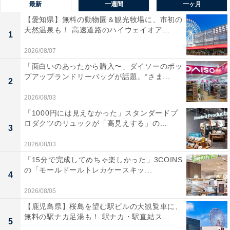
最新
一週間
一ヶ月
【愛知県】無料の動物園＆観光牧場に、市初の
天然温泉も！ 高速道路のハイウェイオア...
1
2026/08/07
「面白いのあったから購入〜」ダイソーのポッ
プアップランドリーバッグが話題。“さま...
2
2026/08/03
「1000円には見えなかった」スタンダードプ
ロダクツのリュックが「高見えする」の...
3
2026/08/03
「15分で完成してめちゃ楽しかった」3COINS
の「モールドールトレカケースキッ...
4
2026/08/05
【鹿児島県】桜島を望む駅ビルの大観覧車に、
無料の駅ナカ足湯も！ 駅ナカ・駅直結ス...
5