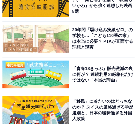
いかわ』から強く連想した映画
8選
20年間「駆け込み実績ゼロ」の
学校も…「こども110番の家」
は本当に必要？ PTAが直面する
理想と現実
「青春18きっぷ」販売激減の裏
に何が？ 連続利用の厳格化だけ
ではない「本当の理由」
「移民」に冷たいのはどっちな
のか？ スイスの厳格過ぎる学歴
選別と、日本の曖昧過ぎる外国
人政策