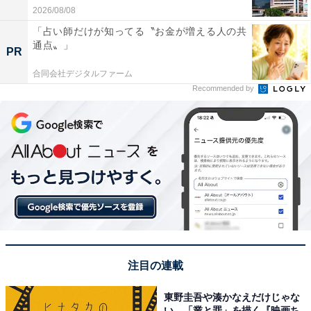
2026/08/08
「占い師だけが知ってる〝お金が増える人の共
通点〟」
PR
合同会社デジタルファーム
Recommended by
注目の連載
東野圭吾や湊かなえだけじゃな
い、「業と罪」を描く『映画ち