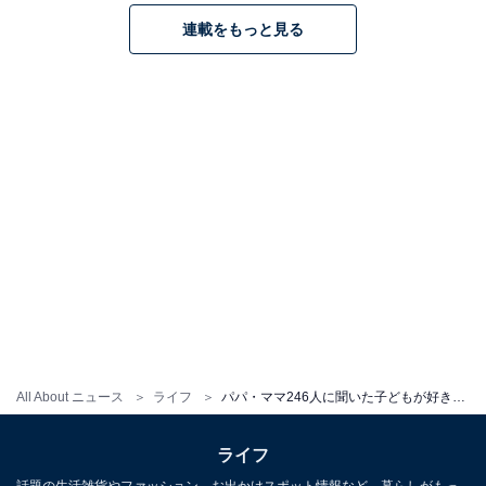
連載をもっと見る
All About ニュース
ライフ
パパ・ママ246人に聞いた子どもが好きなインスタントラーメンランキング「サッポロ一番」を抑え1位に輝いたのは…？
ライフ
話題の生活雑貨やファッション、お出かけスポット情報など、暮らしがもっ