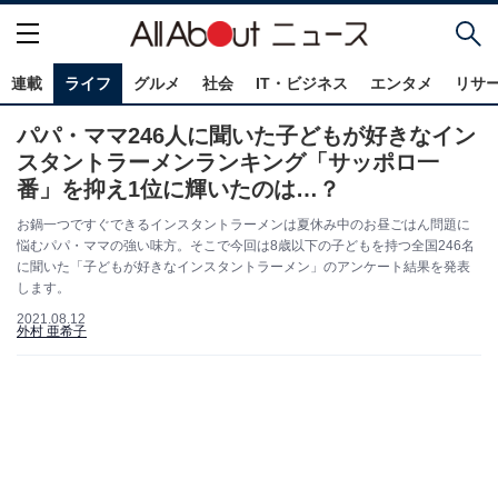
連載
ライフ
グルメ
社会
IT・ビジネス
エンタメ
リサ
パパ・ママ246人に聞いた子どもが好きなイン
スタントラーメンランキング「サッポロ一
番」を抑え1位に輝いたのは…？
お鍋一つですぐできるインスタントラーメンは夏休み中のお昼ごはん問題に
悩むパパ・ママの強い味方。そこで今回は8歳以下の子どもを持つ全国246名
に聞いた「子どもが好きなインスタントラーメン」のアンケート結果を発表
します。
2021.08.12
外村 亜希子