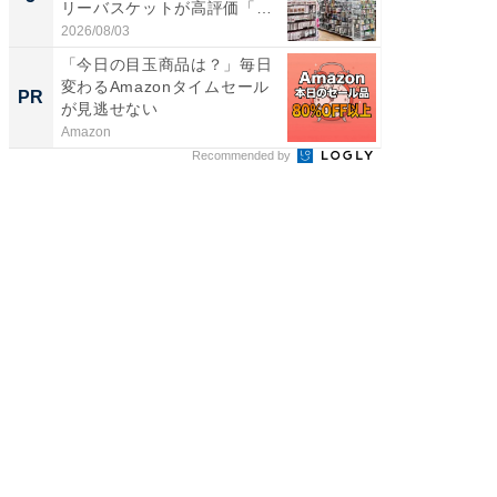
リーバスケットが高評価「使
賀ゆめ
わ...
お...
2026/08/03
2026/08/0
「今日の目玉商品は？」毎日
これが
変わるAmazonタイムセール
な間取
PR
PR
が見逃せない
Amazon
株式会社
Recommended by