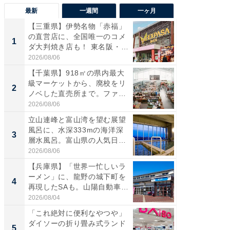
最新
一週間
一ヶ月
【三重県】伊勢名物「赤福」
【兵庫
の直営店に、全国唯一のコメ
ーメン
1
1
ダ大判焼き店も！ 東名阪・
再現した
伊...
道...
2026/08/06
2026/08/0
【千葉県】918㎡の県内最大
【三重
級マーケットから、廃校をリ
「鈴鹿天
2
2
ノベした直売所まで。ファ
は100
ー...
2026/08/06
2026/08/0
立山連峰と富山湾を望む展望
「ミニオ
風呂に、水深333mの海洋深
ッグ！ 
3
3
層水風呂。富山県の人気日
ど、夏限
帰...
2026/08/06
2026/08/0
【兵庫県】「世界一忙しいラ
【埼玉
ーメン」に、龍野の城下町を
「行田天
4
4
再現したSAも。山陽自動車
は和の
道...
が...
2026/08/04
2026/08/0
「これ絶対に便利なやつや」
【石川
ダイソーの折り畳み式ランド
湯】「天
5
5