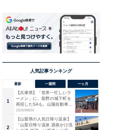
最新
一週間
一ヶ月
【兵庫県】「世界一忙しいラ
「気に
ーメン」に、龍野の城下町を
る〜」3
1
1
再現したSAも。山陽自動車
バー」
道...
好...
2026/08/04
2026/07/3
【山梨県の人気日帰り温泉】
【三重
「山梨日帰り温泉 源泉かけ流
「鈴鹿天
2
2