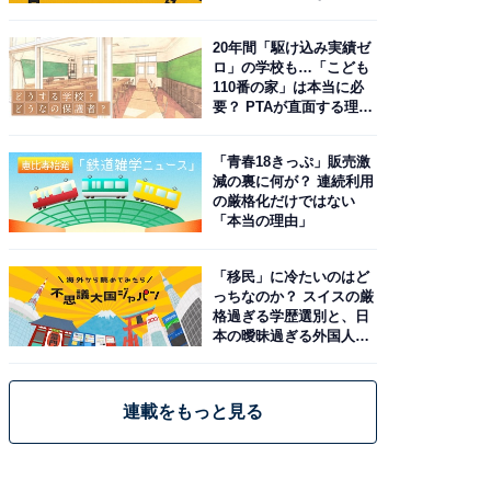
由。予習したい作品は？
20年間「駆け込み実績ゼ
ロ」の学校も…「こども
110番の家」は本当に必
要？ PTAが直面する理想
と現実
「青春18きっぷ」販売激
減の裏に何が？ 連続利用
の厳格化だけではない
「本当の理由」
「移民」に冷たいのはど
っちなのか？ スイスの厳
格過ぎる学歴選別と、日
本の曖昧過ぎる外国人政
策
連載をもっと見る