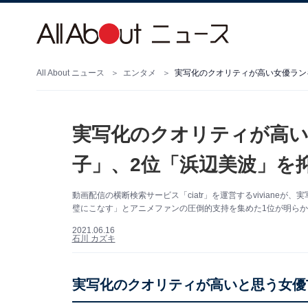
All About ニュース
エンタメ
実写化のクオリティが高い女優ラン
実写化のクオリティが高い
子」、2位「浜辺美波」を
動画配信の横断検索サービス「ciatr」を運営するvivian
璧にこなす」とアニメファンの圧倒的支持を集めた1位が明ら
2021.06.16
石川 カズキ
実写化のクオリティが高いと思う女優T