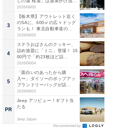
しの湯 桜湯」は源泉かけ流...
は100
2026/08/05
2026/08/0
【栃木県】アウトレット近く
「ミニオ
のSAに、600㎡の広々ドッグ
ッグ！ 
3
3
ランも！ 東北自動車道の...
ど、夏限
2026/08/05
2026/08/0
ステラおばさんのクッキー、
ステラ
詰め放題に「ミニ」登場！ 15
詰め放題
4
4
00円で「約23枚ほど詰...
00円で「
2026/08/04
2026/08/0
「面白いのあったから購
【埼玉
入〜」ダイソーのポップアッ
「行田天
5
5
プランドリーバッグが話
は和の
題。“さま...
が...
2026/08/03
2026/08/0
Jeep アソビュー！ギフト当
「今日
たる
変わるA
PR
PR
が見逃
Jeep Japan
Amazon
Recommended by