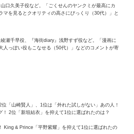
』山口久美子役など。「ごくせんのヤンクミが最高にカ
ラマを見るとクオリティの高さにびっくり（30代）」と
綾瀬千早役、『海街diary』浅野すず役など。「漫画に
大人っぽい役もこなせる（50代）」などのコメントが寄
2位「山崎賢人」、1位は「外れた試しがない」あの人！
！ 2位「新垣結衣」を抑えて1位に選ばれたのは？
ng & Prince「平野紫耀」を抑えて1位に選ばれたの