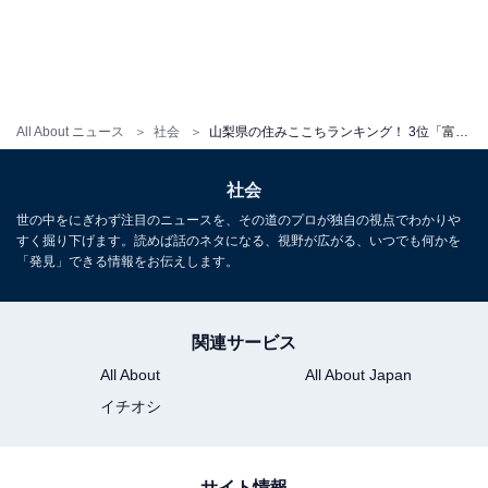
All About ニュース
社会
山梨県の住みここちランキング！ 3位「富士河口湖町」、2位「甲斐市」、1位は2年連続の…
社会
世の中をにぎわず注目のニュースを、その道のプロが独自の視点でわかりや
すく掘り下げます。読めば話のネタになる、視野が広がる、いつでも何かを
「発見」できる情報をお伝えします。
関連サービス
All About
All About Japan
イチオシ
サイト情報