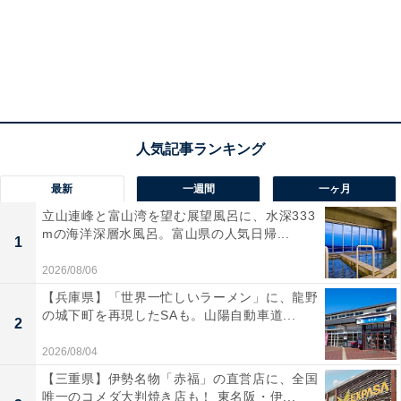
最新
一週間
一ヶ月
立山連峰と富山湾を望む展望風呂に、水深333
mの海洋深層水風呂。富山県の人気日帰...
1
2026/08/06
【兵庫県】「世界一忙しいラーメン」に、龍野
の城下町を再現したSAも。山陽自動車道...
2
2026/08/04
【三重県】伊勢名物「赤福」の直営店に、全国
唯一のコメダ大判焼き店も！ 東名阪・伊...