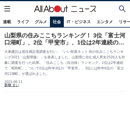
連載
ライフ
グルメ
社会
IT・ビジネス
エンタメ
リサ
山梨県の住みここちランキング！ 3位「富士河
口湖町」、2位「甲斐市」、1位は2年連続の…
大東建託は居住満足度調査を行い、「いい部屋ネット 街の住みここちランキ
ング2021〈山梨県版〉」を発表しました。山梨県に住む成人男女2528人を対
象に調査を行った結果、「住みここち（自治体）ランキング」1位は2年連続
で「昭和町」。ついで2位は昨年3位の「甲斐市」、3位には昨年6位の「富士
河口湖町」が選ばれました。
2021.06.13
新橋 まい