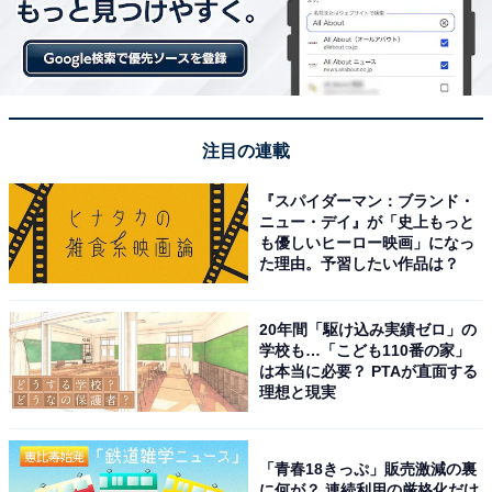
注目の連載
『スパイダーマン：ブランド・
ニュー・デイ』が「史上もっと
も優しいヒーロー映画」になっ
た理由。予習したい作品は？
20年間「駆け込み実績ゼロ」の
学校も…「こども110番の家」
は本当に必要？ PTAが直面する
理想と現実
「青春18きっぷ」販売激減の裏
に何が？ 連続利用の厳格化だけ