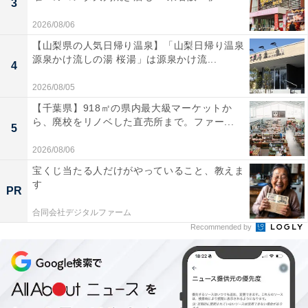
3
2026/08/06
【山梨県の人気日帰り温泉】「山梨日帰り温泉
源泉かけ流しの湯 桜湯」は源泉かけ流...
4
2026/08/05
【千葉県】918㎡の県内最大級マーケットか
ら、廃校をリノベした直売所まで。ファー...
5
2026/08/06
宝くじ当たる人だけがやっていること、教えま
す
PR
合同会社デジタルファーム
Recommended by