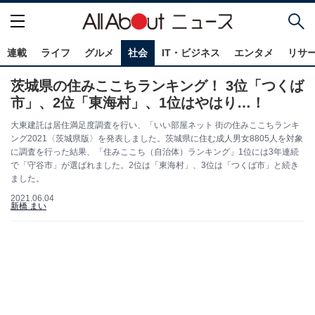
連載
ライフ
グルメ
社会
IT・ビジネス
エンタメ
リサ
茨城県の住みここちランキング！ 3位「つくば
市」、2位「東海村」、1位はやはり…！
大東建託は居住満足度調査を行い、「いい部屋ネット 街の住みここちランキ
ング2021〈茨城県版〉を発表しました。茨城県に住む成人男女8805人を対象
に調査を行った結果、「住みここち（自治体）ランキング」1位には3年連続
で「守谷市」が選ばれました。2位は「東海村」、3位は「つくば市」と続き
ました。
2021.06.04
新橋 まい