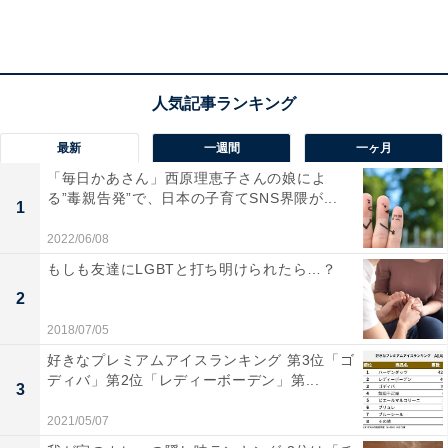
最新
一週間
一ヶ月
「毎日かあさん」西原理恵子さんの娘によ
る”毒親告発”で、日本の子育てSNS界隈が...
1
2022/06/08
もしも友達にLGBTと打ち明けられたら…？
2位は自然と都市空間の調和がとれた「東海村」
2
「東海村」にある東海駅にはJR常磐線が乗り入れてお
2018/07/05
り、水戸駅まで約15分で行けるほか、東京各方面や名古
好きなプレミアムアイスランキング 第3位「ゴ
ディバ」第2位「レディーボーデン」第...
屋、羽田空港へのバスがあるため遠方への交通利便性が
3
評価されています。また、少人数制学級の導入や無料の
2021/05/07
講座やイベントといった東海村独自の子育て・教育支援