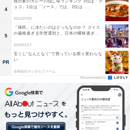
我が家のカレーの隠し味ランキング 3位は「チ
が大きな魅力で、今調査でも行政サービスにおいて県内
ョコ」1位は「ソース」では、2位は…...
4
トップの評価で2位を獲得しました。
2021/07/20
「移民」に冷たいのはどっちなのか？ スイス
の厳格過ぎる学歴選別と、日本の曖昧過ぎ...
5
2026/01/17
宝くじ“なんとなく”で買っている限り変わらな
い
PR
合同会社デジタルファーム
Recommended by
3位は日本国内最大の学術都市「つくば市」