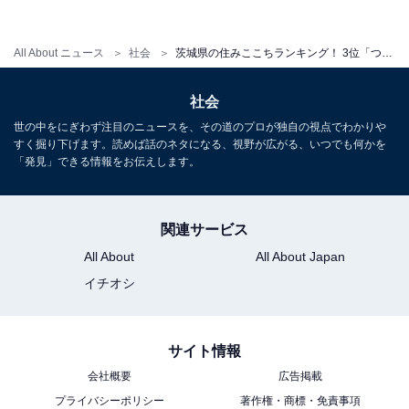
All About ニュース
社会
茨城県の住みここちランキング！ 3位「つくば市」、2位「東海村」、1位はやはり…！
社会
世の中をにぎわず注目のニュースを、その道のプロが独自の視点でわかりや
すく掘り下げます。読めば話のネタになる、視野が広がる、いつでも何かを
「発見」できる情報をお伝えします。
関連サービス
All About
All About Japan
イチオシ
サイト情報
1
2
会社概要
広告掲載
プライバシーポリシー
著作権・商標・免責事項