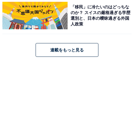
・
「移民」に冷たいのはどっちな
のか？ スイスの厳格過ぎる学歴
神奈川県の住みここちランキング！ 2位「横浜市西
選別と、日本の曖昧過ぎる外国
区」、1位はやはり…！
人政策
・
栃木県の住みここちランキング！ 1位は「宇都宮市」と
「大田原市」のどちらに!?
連載をもっと見る
・
「全国住みたい街ランキング2021」発表！ 2位は「北海
道 札幌市」、今回9連覇の1位は？
【関連リンク】
・
「いい部屋ネット 街の住みここちランキング2021<茨城
県版>」