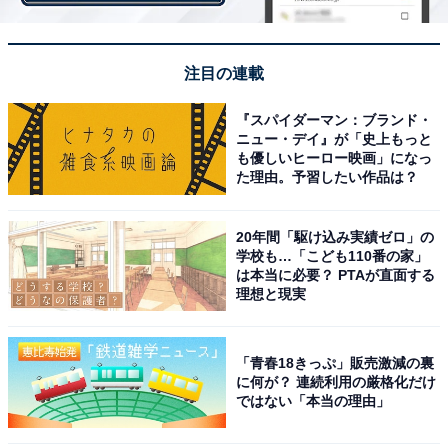
「つくば市」は、筑波研究学園都市を有する自然と科学
注目の連載
が調和した街となっており、他にはないアカデミックな
雰囲気が魅力です。物価が他エリアに比べ高いというマ
『スパイダーマン：ブランド・
イナス評価がありつつも、生活や交通利便性など全体的
ニュー・デイ』が「史上もっと
も優しいヒーロー映画」になっ
に高評価を獲得していることで昨年同様3位にランクイ
た理由。予習したい作品は？
ンしています。
20年間「駆け込み実績ゼロ」の
学校も…「こども110番の家」
＞ランキングTOP5の結果はこちら
は本当に必要？ PTAが直面する
理想と現実
【おすすめ記事】
「青春18きっぷ」販売激減の裏
に何が？ 連続利用の厳格化だけ
・
ではない「本当の理由」
東京都の住みここちランキング！ 3位「港区」、2位「文
京区」、1位は今年も…