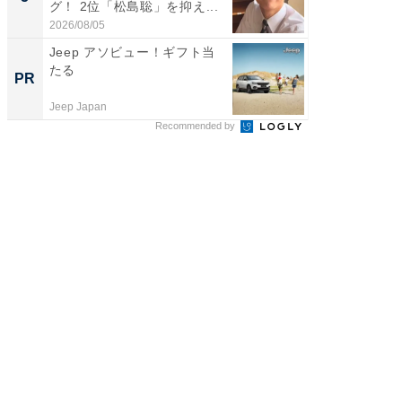
グ！ 2位「松島聡」を抑え...
グ！ 2
2026/08/05
2026/08/0
Jeep アソビュー！ギフト当
AIが速
たる
事録作
PR
PR
Jeep Japan
カイタヨ
Recommended by