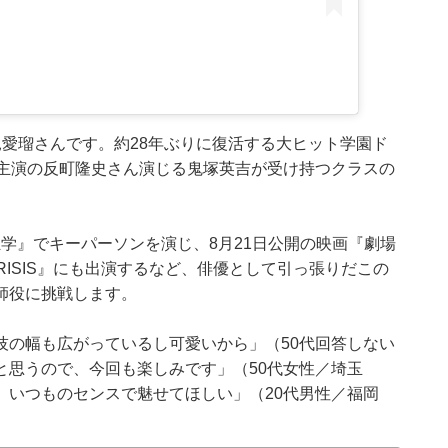
愛瑠さんです。約28年ぶりに復活する大ヒット学園ド
、主演の反町隆史さん演じる鬼塚英吉が受け持つクラスの
喧嘩独学』でキーパーソンを演じ、8月21日公開の映画『劇場
L CRISIS』にも出演するなど、俳優として引っ張りだこの
師役に挑戦します。
技の幅も広がっているし可愛いから」（50代回答しない
と思うので、今回も楽しみです」（50代女性／埼玉
、いつものセンスで魅せてほしい」（20代男性／福岡