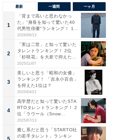
最新
一週間
一ヶ月
「背まで高いと思わなかっ
「癒し系
た」“身長を知って驚いた40
タレント
1
1
代男性俳優”ランキング！ 1...
「井ノ原
2026/06/13
2026/08/0
「実は二世」と知って驚いた
ギャップ
タレントランキング！ 2位
RTO社
2
2
「杉咲花」を大差で抑えた1
キング！
位...
2025/11/07
2026/08/0
美しいと思う「昭和の女優」
癒し系だ
ランキング！ 「吉永小百合」
の若手
3
3
を抑えた1位は？
グ！ 2
2025/04/21
2026/08/0
高学歴だと知って驚いたSTA
「ギャッ
RTOタレントランキング！ 2
RTO社
4
4
位「ラウール（Snow...
グ！ 2
2025/07/13
2026/07/3
癒し系だと思う「STARTO社
「世界で
の若手タレント」ランキン
ARTO
5
5