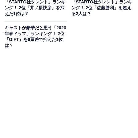
茉莉は幼い頃から政治の世界に身を置いてきた経験を持
「STARTO社タレント」ランキ
「STARTO社タレント」ランキ
ング！ 2位「井ノ原快彦」を抑
ング！ 2位「佐藤勝利」を超え
ち、仕事はできるものの世間知らずで、一直線に突っ走
えた1位は？
る2人は？
ってしまう性格の持ち主。そんな茉莉が、偶然出会った
スナックのママ・月岡あかりを都知事にするために奮闘
キャストが豪華だと思う「2026
年春ドラマ」ランキング！ 2位
する姿が感動的に描かれています。
『GIFT』を6票差で抑えた1位
は？
演技派の黒木さんが少し変わった主人公の茉莉を完璧に
演じ、ドラマは幅広い世代から人気です。
回答者からは、「表情・間・テンポが良かったから」
（40代男性／福岡県）、「やや癖のある役をうまくこな
していたと思う」（30代女性／千葉県）、「芯の強さと
どこかユーモラスで親しみやすい雰囲気を合わせ持つ絶
妙な役どころを、非常に自然体で好演」（60代男性／大
阪府）などの意見が寄せられました。