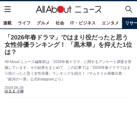
連載
ライフ
グルメ
社会
IT・ビジネス
エンタメ
リサ
「2026年春ドラマ」ではまり役だったと思う
女性俳優ランキング！ 「黒木華」を抑えた1位
は？
All About ニュース編集部は「2026年春ドラマ」に関するアンケート調査を実
施しています。その結果をまとめて、この記事では「2026年春ドラマではま
り役だったと思う女性俳優」ランキングを紹介！（サムネイル画像出典：
『銀河の一票』公式Instagramより）
2026.06.28
ゆるま 小林