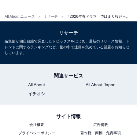
All About ニュース
リサーチ
「2026年春ドラマ」ではまり役だったと思う女性俳優ランキング！ 「黒木華」を抑えた1位は？
リサーチ
編集部が独自目線で調査したトピックスをはじめ、最新のリリース情報、ト
レンドに関するランキングなど、世の中で注目を集めている話題をお知らせ
しています。
関連サービス
All About
All About Japan
イチオシ
サイト情報
1位：野呂佳代（銀河の一票）／49票
会社概要
広告掲載
プライバシーポリシー
著作権・商標・免責事項