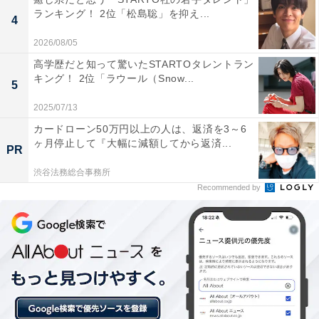
ランキング！ 2位「松島聡」を抑え...
4
同率2位：出口夏希（サバ缶、宇宙へ行く）／32票
2026/08/05
高学歴だと知って驚いたSTARTOタレントラン
キング！ 2位「ラウール（Snow...
5
2025/07/13
カードローン50万円以上の人は、返済を3～6
ヶ月停止して『大幅に減額してから返済...
PR
渋谷法務総合事務所
Recommended by
View this post on Instagram