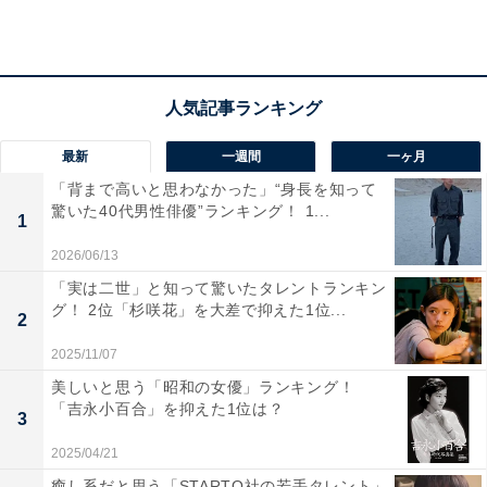
黒木華さんに関する商品をAmazonで見る
最新
一週間
一ヶ月
「背まで高いと思わなかった」“身長を知って
驚いた40代男性俳優”ランキング！ 1...
1
2026/06/13
「実は二世」と知って驚いたタレントランキン
グ！ 2位「杉咲花」を大差で抑えた1位...
2
2025/11/07
美しいと思う「昭和の女優」ランキング！
「吉永小百合」を抑えた1位は？
3
2025/04/21
癒し系だと思う「STARTO社の若手タレント」