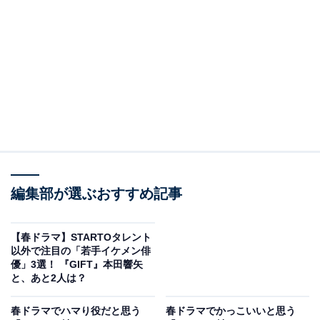
View this post on Instagram
編集部が選ぶおすすめ記事
同票の2位は、『銀河の一票』（フジテレビ系）で主演
を務める黒木華さんです。同作は、東京都知事選を題材
【春ドラマ】STARTOタレント
としたドラマで、新たな“選挙エンターテインメント”作
以外で注目の「若手イケメン俳
品。黒木さんは、告発文をきっかけに全てを失った与党
優」3選！ 『GIFT』本田響矢
と、あと2人は？
幹事長の娘で秘書の星野茉莉を演じています。
春ドラマでハマり役だと思う
春ドラマでかっこいいと思う