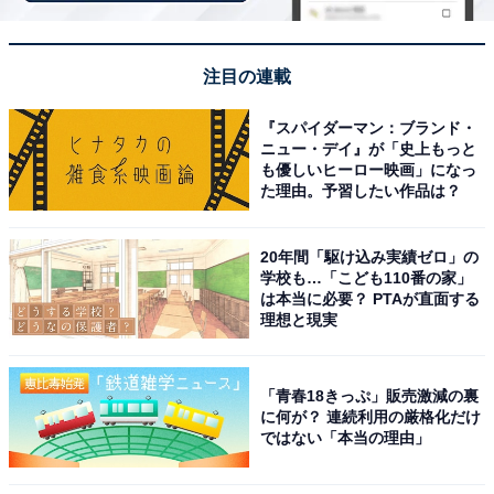
注目の連載
『スパイダーマン：ブランド・
ニュー・デイ』が「史上もっと
も優しいヒーロー映画」になっ
同じく2位は、月9ドラマ『サバ缶、宇宙へ行く』（フジ
た理由。予習したい作品は？
テレビ系）に出演した出口夏希さんです。
20年間「駆け込み実績ゼロ」の
学校も…「こども110番の家」
同作は、高校生たちが“宇宙日本食”のサバ缶を作り上げ
は本当に必要？ PTAが直面する
る姿を追った書籍『さばの缶づめ、宇宙へいく』（イー
理想と現実
スト・プレス）が原案。福井県の水産高校が舞台とな
り、同校に赴任する新米教師の主人公・朝野峻一を北村
「青春18きっぷ」販売激減の裏
匠海さんが演じました。
に何が？ 連続利用の厳格化だけ
ではない「本当の理由」
出口さんは、水産高校に通う宇宙食開発を立ち上げる1