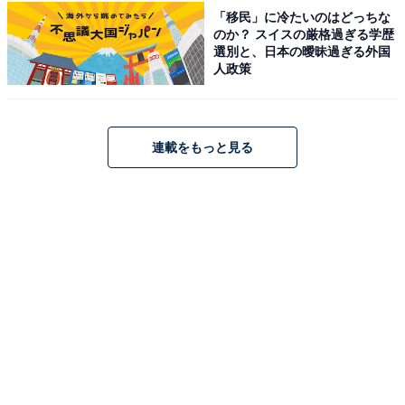
期生の菅原奈未役を担当。奈未は後半に母校へ教師とし
「移民」に冷たいのはどっちな
て戻ってくるなど、中心的な登場人物として最終回まで
のか？ スイスの厳格過ぎる学歴
選別と、日本の曖昧過ぎる外国
大活躍しました。自分の意見をはっきり言う性格の奈未
人政策
が出口さんにピッタリで、はまり役だと言えるでしょ
う。
連載をもっと見る
回答者からは、「方言もうまいし、女子高生時代も大人
時代も似合っている」（30代女性／広島県）、「明るさ
と繊細さの切り替えが自然で、物語の空気感をうまく支
えていた」（30代女性／秋田県）、「綺麗なルックスが
クラスのリーダー的存在にぴったり」（30代女性／静岡
県）などの意見が寄せられました。
出口夏希さんに関する商品をAmazonで見る