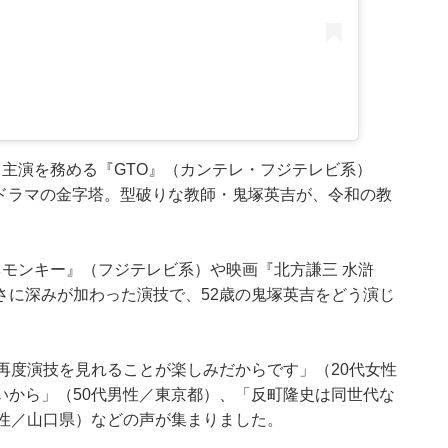
主演を務める『GTO』（カンテレ・フジテレビ系）
園ドラマの金字塔。型破りな教師・鬼塚英吉が、令和の教
モンキー』（フジテレビ系）や映画『北方謙三 水滸
さに深みが加わった演技で、52歳の鬼塚英吉をどう演じ
再度演技を見れることが楽しみだからです」（20代女性
いから」（50代男性／東京都）、「反町隆史は同世代な
男性／山口県）などの声が集まりました。