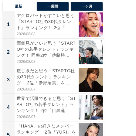
最新
一週間
一ヶ月
アクロバットがすごいと思う
癒し系だ
「STARTO社の30代タレン
の若手
1
1
ト」ランキング！ 2位「...
グ！ 2
2026/08/08
2026/08/0
面倒見がいいと思う「START
「パフ
O社の若手タレント」ランキ
思うST
2
2
ング！ 同率2位「佐藤勝...
ンキング
2026/08/08
2026/08/0
癒し系だと思う「STARTO社
ギャップ
の30代タレント」ランキン
RTO社
3
3
グ！ 2位「伊野尾慧」を...
キング！
2026/08/07
2026/08/0
世界で活躍できると思う「ST
癒し系だ
ARTO社の若手タレント」ラ
の30代
4
4
ンキング！ 2位「目黒蓮...
グ！ 2
2026/08/07
2026/08/0
「HANA」の好きなメンバー
「ファン
ランキング！ 2位「YURI」を
ARTO
5
5