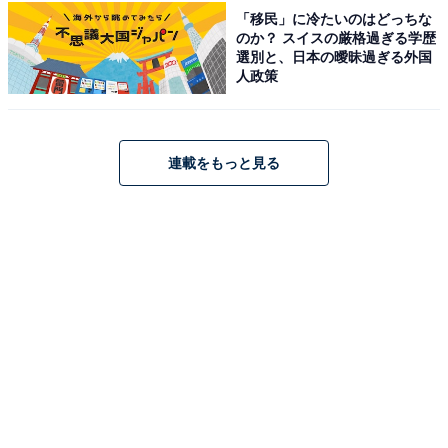
「移民」に冷たいのはどっちな
座席は多彩で、会話しながら利用できるグループエリ
のか？ スイスの厳格過ぎる学歴
選別と、日本の曖昧過ぎる外国
ア・ガラスで仕切られた集中できるリーディングルー
人政策
ム・電源付き席・WEBから事前予約できる座席（約170
席中一部）など、シーンに合わせて使い分けられます。
1階には北海道・札幌の魅力に関する図書や展示があ
連載をもっと見る
り、自家焙煎コーヒーのカフェ「MORIHICO.」が併設さ
れています。1階は飲食OK・2階は飲み物のみOKなの
で、コーヒーを持ち込みながら読書や仕事の時間を過ご
せます。
料金
無料
開館時間
平日 9:00〜21:00 / 土日祝 10:00〜18:00