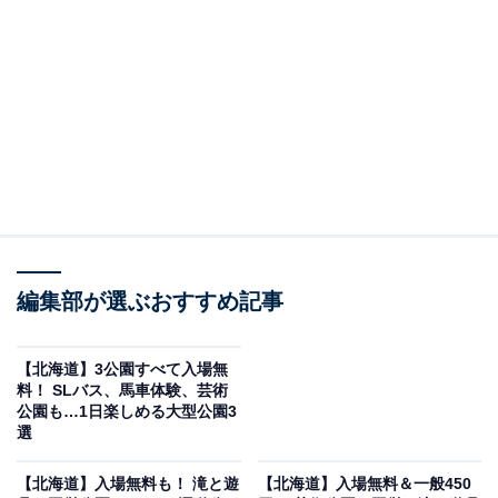
亭」が運営する私設図書館です。2004年に六花亭の旧真
駒内店を図書館へ改修して開館しました。ツタが絡まる
外観が印象的で、館内は暖炉・ソファ・大きな木のテー
ブルと温かみあふれる空間。音楽もなく静かに本と向き
合える、ぜいたくな読書スポットです。
約8000冊の蔵書はすべて「食」に関するもので、レシピ
本・小説・エッセイ・絵本・図鑑まで幅広いジャンルが
そろいます。閲覧のみで貸し出しは不可ですが、入館は
無料です。
編集部が選ぶおすすめ記事
うれしいのが、コーヒーの注文ができること。ページを
【北海道】3公園すべて入場無
料！ ​​​​​​​SLバス、馬車体験、芸術
繰る音だけが聞こえる静かな館内でコーヒーと読書をゆ
公園も…1日楽しめる大型公園3
っくり満喫できます。館内には「六花ファイル」と名付
選
けられた35個のボックスも設置されており、1つのボッ
【北海道】入場無料も！ 滝と遊
【北海道】入場無料＆一般450
クスに1人の作家のイラスト・写真・オブジェなどが収