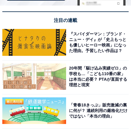
注目の連載
札幌市図書・情報館（画像出典：札幌市民交流プラザ公式サイト）
『スパイダーマン：ブランド・
「はたらくをらくにする」をコンセプトに掲げる、札幌
ニュー・デイ』が「史上もっと
市民交流プラザ1・2階に入居する新感覚の図書館です。
も優しいヒーロー映画」になっ
地下鉄大通駅30番出口から地下歩道直結で徒歩2分とア
た理由。予習したい作品は？
クセス抜群。平日は夜21時まで開いているため、仕事帰
りにふらっと立ち寄れるのが大きな魅力です。
20年間「駆け込み実績ゼロ」の
学校も…「こども110番の家」
は本当に必要？ PTAが直面する
本の貸し出しは行っていませんが（他館図書の受取・返
理想と現実
却は可）、その代わりにビジネスや生活に役立つ専門書
が充実しており、2階はWORK・LIFE・ARTの3エリアに
「青春18きっぷ」販売激減の裏
約298棚が並んでいます。新聞90種以上・雑誌約500種・
に何が？ 連続利用の厳格化だけ
データベース24種類もそろい、調べ物や情報収集に活用
ではない「本当の理由」
できます。