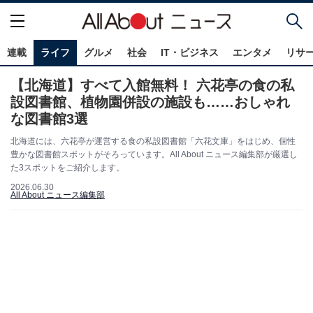
連載
ライフ
グルメ
社会
IT・ビジネス
エンタメ
リサ
【北海道】すべて入館無料！ 六花亭の食の私
設図書館、植物園併設の施設も……おしゃれ
な図書館3選
北海道には、六花亭が運営する食の私設図書館「六花文庫」をはじめ、個性
豊かな図書館スポットがそろっています。All About ニュース編集部が厳選し
た3スポットをご紹介します。
2026.06.30
All About ニュース編集部