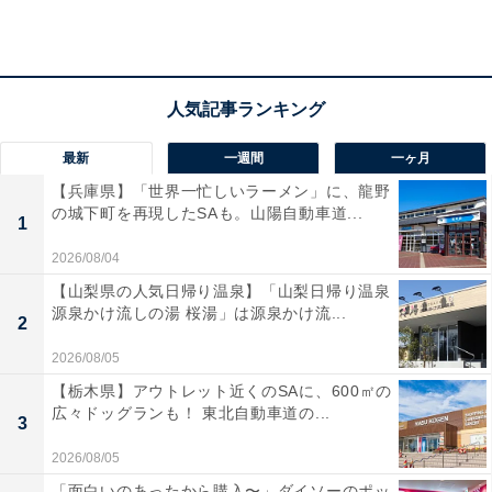
地下鉄南北線「真駒内駅」から徒歩約13分
TEL：011-588-6666
あわせて読みたい
【北海道】入園無料も！ 高さ85mの観覧車か
ら海辺のレトロ遊園地まで…道央エリアの個
最新
一週間
一ヶ月
性派遊園地3選
【兵庫県】「世界一忙しいラーメン」に、龍野
の城下町を再現したSAも。山陽自動車道...
1
2026/08/04
【山梨県の人気日帰り温泉】「山梨日帰り温泉
源泉かけ流しの湯 桜湯」は源泉かけ流...
2
2026/08/05
【栃木県】アウトレット近くのSAに、600㎡の
広々ドッグランも！ 東北自動車道の...
3
2026/08/05
「面白いのあったから購入〜」ダイソーのポッ