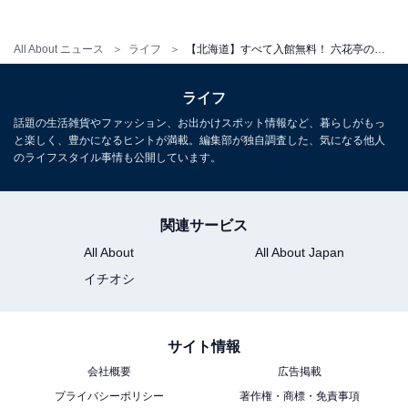
休館：毎月第2・4水曜・年末年始（12/29〜1/3）・臨時
休館あり
All About ニュース
ライフ
【北海道】すべて入館無料！ 六花亭の食の私設図書館、植物園併設の施設も……おしゃれな図書館3選
アクセス
ライフ
話題の生活雑貨やファッション、お出かけスポット情報など、暮らしがもっ
北海道札幌市中央区北1条西1丁目 札幌市民交流プラザ
と楽しく、豊かになるヒントが満載。編集部が独自調査した、気になる他人
1・2階
のライフスタイル事情も公開しています。
地下鉄「大通駅」30番出口から西2丁目地下歩道より直
結 徒歩約2分
関連サービス
あわせて読みたい
All About
All About Japan
【北海道】大人460円〜640円＆中学生以下は
イチオシ
全施設無料！ 雨の日でも行ける札幌市の屋内
温水プール3選
サイト情報
会社概要
広告掲載
プライバシーポリシー
著作権・商標・免責事項