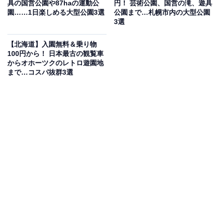
具の国営公園や87haの運動公
円！ 芸術公園、国営の滝、遊具
められたプチギャラリーとしても楽しめます。開館日が
園……1日楽しめる大型公園3選
公園まで…札幌市内の大型公園
月・火曜日のみと限られているため、訪問前に公式サイ
3選
トで開館日を必ずご確認ください。
【北海道】入園無料＆乗り物
100円から！ 日本最古の観覧車
料金
からオホーツクのレトロ遊園地
まで…コスパ抜群3選
入館無料
開館時間
11:00〜16:00
開館日：月・火曜日のみ
休館：日曜・年末年始・その他臨時休館あり（公式サイ
トにてご確認ください）
アクセス
北海道札幌市南区真駒内上町3丁目1-3