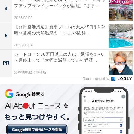
プアップランドリーバッグが話題。“さま...
4
2026/08/03
「札幌市図書・情報館」は入館無料！ 大通駅直
【羽田空港周辺】夏季プールは大人450円＆24
時間営業の天然温泉も！ コスパ抜群...
結・平日夜21時まで利用できるビジネス特化型図
5
書館
2026/08/04
カードローン50万円以上の人は、返済を3～6
ヶ月停止して『大幅に減額してから返済...
PR
渋谷法務総合事務所
Recommended by