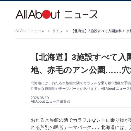
All About ニュース
ライフ
【北海道】3施設すべて入園無料！ 
【北海道】3施設すべて入
地、赤毛のアン公園……穴
北海道には、おたる水族館の隣でカラフルな乗り物9機種が手
性豊かな遊園地やテーマパークがあります。All About ニュ
2026.06.19
All About ニュース編集部
おたる水族館の隣でカラフルなレトロ乗り物が
れる芦別の民営テーマパーク……北海道には、