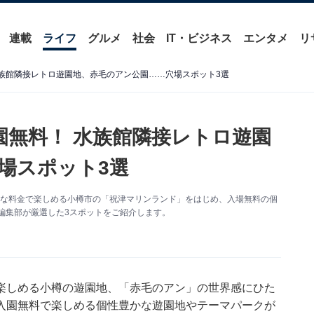
連載
ライフ
グルメ
社会
IT・ビジネス
エンタメ
リ
水族館隣接レトロ遊園地、赤毛のアン公園……穴場スポット3選
園無料！ 水族館隣接レトロ遊園
場スポット3選
頃な料金で楽しめる小樽市の「祝津マリンランド」をはじめ、入場無料の個
ース編集部が厳選した3スポットをご紹介します。
楽しめる小樽の遊園地、「赤毛のアン」の世界感にひた
入園無料で楽しめる個性豊かな遊園地やテーマパークが