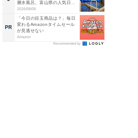
層水風呂。富山県の人気日
リーバ
帰...
わ...
2026/08/06
2026/08/0
「今日の目玉商品は？」毎日
全国の
変わるAmazonタイムセール
付きの
PR
PR
が見逃せない
Amazon
COCO VIL
Recommended by