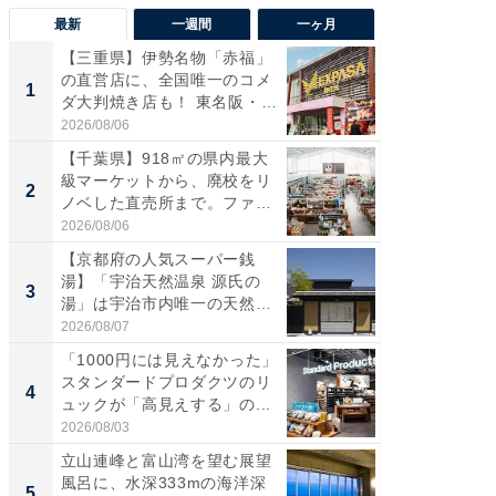
最新
一週間
一ヶ月
【三重県】伊勢名物「赤福」
【兵庫
の直営店に、全国唯一のコメ
ーメン
1
1
ダ大判焼き店も！ 東名阪・
再現した
伊...
道...
2026/08/06
2026/08/0
【千葉県】918㎡の県内最大
【三重
級マーケットから、廃校をリ
の直営
2
2
ノベした直売所まで。ファ
ダ大判焼
ー...
伊...
2026/08/06
2026/08/0
【京都府の人気スーパー銭
【千葉県
湯】「宇治天然温泉 源氏の
級マー
3
3
湯」は宇治市内唯一の天然温
ノベし
泉と...
ー...
2026/08/07
2026/08/0
「1000円には見えなかった」
立山連
スタンダードプロダクツのリ
風呂に、
4
4
ュックが「高見えする」の...
層水風
帰...
2026/08/03
2026/08/0
立山連峰と富山湾を望む展望
「これ
風呂に、水深333mの海洋深
ダイソ
5
5