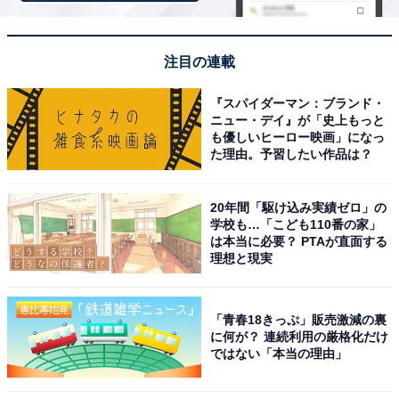
「道の駅の名前にもなっているグルメという言葉の
通り、美味しいグルメがたくさん揃っています。一
番目を引くものが、牡蠣です。新鮮な牡蠣の料理が
注目の連載
楽しめます」（60代女性／静岡県）
『スパイダーマン：ブランド・
ニュー・デイ』が「史上もっと
も優しいヒーロー映画」になっ
た理由。予習したい作品は？
「『カキの街』として有名な厚岸のブランド牡蠣
を、一年中堪能できる点が最大の魅力です」（50代
20年間「駆け込み実績ゼロ」の
男性／神奈川県）
学校も…「こども110番の家」
は本当に必要？ PTAが直面する
理想と現実
「厚岸は海産物のイメージが強く、北海道らしい特
産品を味わうにはとても魅力があると思います。特
「青春18きっぷ」販売激減の裏
に何が？ 連続利用の厳格化だけ
に牡蠣など土地の名物が思い浮かび、他の地域には
ではない「本当の理由」
ない特色がはっきりしている点が良いです。道の駅
の名前からも食の楽しみが伝わってきて、特産品を