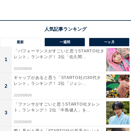
「海産物や地元食材を使った特産品が豊富に揃って
いるためです」（40代女性／愛知県）
最新
一週間
一ヶ月
「パフォーマンスがすごいと思うSTARTO社タ
「特産品が美味しそうだから」（20代男性／埼玉
レント」ランキング！ 2位「佐久間...
県）
1
2026/08/06
ギャップがあると思う「STARTO社の30代タ
レント」ランキング！ 2位「ジェシ...
2
2026/08/06
「ファンサがすごいと思うSTARTO社タレン
ト」ランキング！ 2位「中島健人」を...
3
2026/08/05
癒し系だと思う「STARTO社の若手タレント」