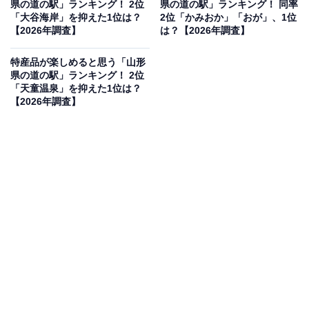
県の道の駅」ランキング！ 2位
県の道の駅」ランキング！ 同率
「大谷海岸」を抑えた1位は？
2位「かみおか」「おが」、1位
【2026年調査】
は？【2026年調査】
2位：あいろーど厚田（石狩市）／36票
特産品が楽しめると思う「山形
県の道の駅」ランキング！ 2位
「天童温泉」を抑えた1位は？
石狩市厚田にある「あいろーど厚田」は、日本海に面し
【2026年調査】
た絶景の夕日が自慢の道の駅です。地元の新鮮な魚介類
や、厚田名物のニシン、米粉を使ったスイーツなど、地
域の豊かな自然が育んだ多彩なグルメを堪能できます。
石狩湾の美しい海岸線を望みながら、季節ごとの地産の
味わいを楽しめる人気スポットです。
回答者コメント
「水産加工品やスイーツが楽しめる」（40代男性／
東京都）