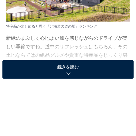
特産品が楽しめると思う「北海道の道の駅」ランキング
新緑のまぶしく心地よい風を感じながらのドライブが楽
しい季節ですね。道中のリフレッシュはもちろん、その
土地ならではの絶品グルメや貴重な特産品をじっくり堪
能できる、満足度の高いお出かけ先をご紹介します。
続きを読む
All About ニュース編集部では、2026年4月1〜3日の期
間、全国10〜60代の男女250人を対象に、道の駅に関す
るアンケートを実施しました。その中から、特産品が楽
しめると思う「北海道の道の駅」ランキングの結果をご
紹介します。
＞9位までの全ランキング結果を見る