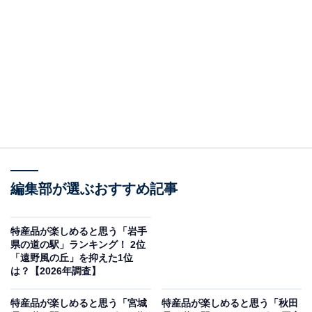
この記事の執筆者：
坂上 恵
All About ニュースの編集者。オールアバウトに入社後、SNSトレン
ドにフォーカスした記事執筆やSEOライティングの経験を経て、の
ちにAll About ニュースチームのメンバーに加入。現在は旅行・カル
...続きを読む
チャー・エンタメなどを中心に企画編集を担当。東京都出身。居酒
屋巡りとスポーツ観戦が生きがい。
調査概要
編集部が選ぶおすすめ記事
調査期間：2026年4月1〜3日
調査方法：インターネット調査
調査対象：全国20〜60代の男女250人
特産品が楽しめると思う「岩手
県の道の駅」ランキング！ 2位
「遠野風の丘」を抑えた1位
※本調査は全国250人を対象に実施したもので、結
は？【2026年調査】
果は回答者の意見を集計したものであり、全体の意
特産品が楽しめると思う「宮城
特産品が楽しめると思う「秋田
見を断定的に示すものではありません