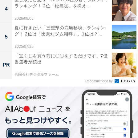
ランキング！ 2位「松島聡」を抑え...
4
2026/08/05
夏に行きたい「三重県の穴場秘境」ランキン
グ！ 2位は「比奈知ダム湖畔」、1位は？...
5
2025/07/25
1位：厚岸グルメパーク（厚岸郡厚岸町）／45票
「宝くじを買う前に〇〇をするだけです」7億
当選者が続出
厚岸町にある「厚岸グルメパーク」は、全国的にも有名
PR
な牡蠣（カキ）の銘産地として知られる道の駅です。施
合同会社デジタルファーム
Recommended by
設内のレストランでは、一年中出荷される新鮮で濃厚な
生カキや焼きカキ、カキフライなどのカキ尽くし料理が
味わえます。豊かな海と山に囲まれた厚岸の地理的魅力
をぜいたくに凝縮した、まさにグルメの殿堂です。
回答者コメント