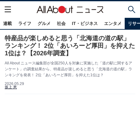
連載
ライフ
グルメ
社会
IT・ビジネス
エンタメ
リサ
特産品が楽しめると思う「北海道の道の駅」
ランキング！ 2位「あいろーど厚田」を抑えた
1位は？【2026年調査】
All About ニュース編集部が全国250人を対象に実施した「道の駅に関するア
ンケート」の調査結果から、特産品が楽しめると思う「北海道の道の駅」ラ
ンキングを発表！ 2位「あいろーど厚田」を抑えた1位は？
2026.05.29
坂上 恵