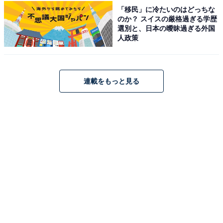
「移民」に冷たいのはどっちな
しっかり味わえそうだと感じます」（50代女性／東
のか？ スイスの厳格過ぎる学歴
京都）
選別と、日本の曖昧過ぎる外国
人政策
※回答者からのコメントは原文ママです
連載をもっと見る
※記事内容は執筆時点のものです。最新の内容をご確認
ください
次ページ
9位までのランキング結果を見る