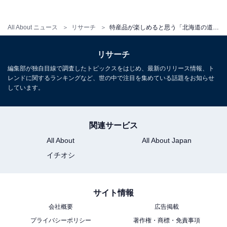
All About ニュース
リサーチ
特産品が楽しめると思う「北海道の道の駅」ランキング！ 2位「あいろーど厚田」を抑えた1位は？【2026年調査】
リサーチ
編集部が独自目線で調査したトピックスをはじめ、最新のリリース情報、ト
レンドに関するランキングなど、世の中で注目を集めている話題をお知らせ
しています。
こちらもおすすめ
関連サービス
特産品が楽しめると思う「青森県の道の駅」ラ
All About
All About Japan
ンキング！ 2位「浅虫温泉」を抑えた1位は？
【2026年調査】
イチオシ
サイト情報
会社概要
広告掲載
プライバシーポリシー
著作権・商標・免責事項