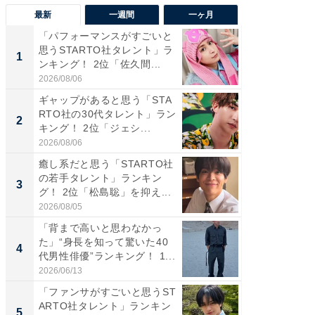
最新
一週間
一ヶ月
「パフォーマンスがすごいと
「癒し系
思うSTARTO社タレント」ラ
タレント
1
1
ンキング！ 2位「佐久間...
「井ノ原
2026/08/06
2026/08/0
ギャップがあると思う「STA
ギャップ
RTO社の30代タレント」ラン
RTO社
2
2
キング！ 2位「ジェシ...
キング！
2026/08/06
2026/08/0
癒し系だと思う「STARTO社
癒し系だ
の若手タレント」ランキン
の若手
3
3
グ！ 2位「松島聡」を抑え...
グ！ 2
2026/08/05
2026/08/0
「背まで高いと思わなかっ
「世界で
た」“身長を知って驚いた40
ARTO
4
4
代男性俳優”ランキング！ 1...
グ！ 2
2026/06/13
2026/08/0
「ファンサがすごいと思うST
スタイ
ARTO社タレント」ランキン
ニア」ラ
5
5