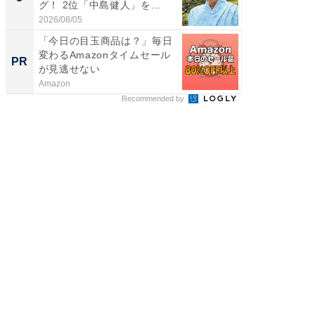
グ！ 2位「中島健人」を...
我（ACE
2026/08/05
2026/08/0
「今日の目玉商品は？」毎日
すべて
変わるAmazonタイムセール
るその
PR
PR
が見逃せない
Amazon
COCO VIL
Recommended by