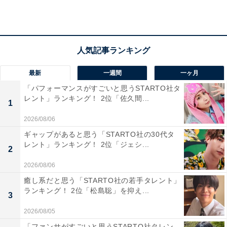
「温泉街の近くにあり、地元の農産物や特産品、果
物加工品やスイーツなど地域の味を堪能」（40代男
性／兵庫県）
最新
一週間
一ヶ月
「パフォーマンスがすごいと思うSTARTO社タ
レント」ランキング！ 2位「佐久間...
1
「さくらんぼ・りんご・ラ・フランスなどの果物や
2026/08/06
加工品が豊富だからです」（20代女性／静岡県）
ギャップがあると思う「STARTO社の30代タ
レント」ランキング！ 2位「ジェシ...
2
2026/08/06
癒し系だと思う「STARTO社の若手タレント」
ランキング！ 2位「松島聡」を抑え...
3
2026/08/05
「ファンサがすごいと思うSTARTO社タレン