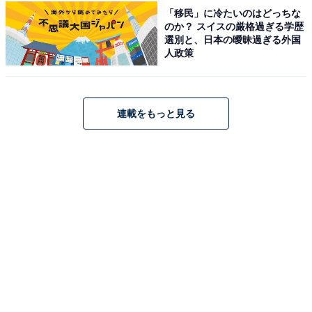
「移民」に冷たいのはどっちな
感じました。分かりやすい名産地なのも魅力です」
のか？ スイスの厳格過ぎる学歴
（30代男性／茨城県）
選別と、日本の曖昧過ぎる外国
人政策
※回答者からのコメントは原文ママです
連載をもっと見る
※記事内容は執筆時点のものです。最新の内容をご確認
ください
次ページ
5位までのランキング結果を見る