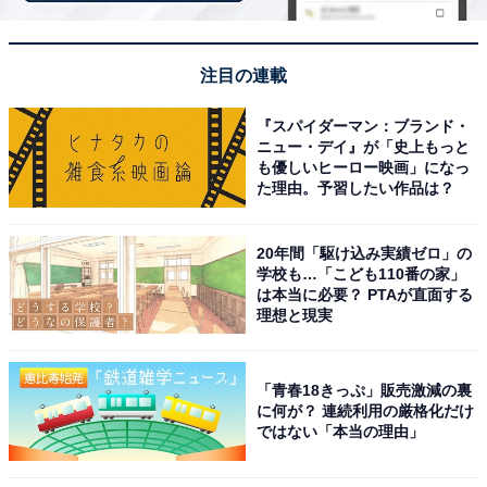
回答者コメント
注目の連載
「やはり米沢牛の美味しさに惹かれます」（60代女
『スパイダーマン：ブランド・
性／福岡県）
ニュー・デイ』が「史上もっと
も優しいヒーロー映画」になっ
た理由。予習したい作品は？
「ブランド牛である米沢牛を使ったレストランや惣
20年間「駆け込み実績ゼロ」の
菜、加工品が充実しているから」（50代男性／東京
学校も…「こども110番の家」
都）
は本当に必要？ PTAが直面する
理想と現実
「米沢といえば米沢牛のイメージが強く、山形を代
「青春18きっぷ」販売激減の裏
に何が？ 連続利用の厳格化だけ
表する特産品を楽しめそうだからです。全国的にも
ではない「本当の理由」
知名度が高く、地元グルメや関連商品が充実してい
そうで、特産品目的で立ち寄りたくなる道の駅だと