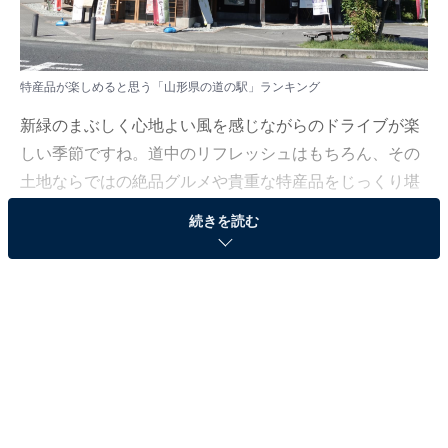
特産品が楽しめると思う「山形県の道の駅」ランキング
新緑のまぶしく心地よい風を感じながらのドライブが楽
しい季節ですね。道中のリフレッシュはもちろん、その
土地ならではの絶品グルメや貴重な特産品をじっくり堪
能できる、満足度の高いお出かけ先をご紹介します。
続きを読む
All About ニュース編集部では、2026年4月1〜3日の期
間、全国10〜60代の男女250人を対象に、道の駅に関す
るアンケートを実施しました。その中から、特産品が楽
しめると思う「山形県の道の駅」ランキングの結果をご
紹介します。
＞5位までの全ランキング結果を見る