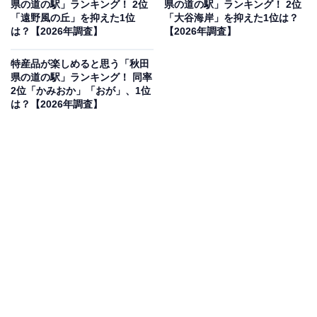
県の道の駅」ランキング！ 2位
県の道の駅」ランキング！ 2位
「遠野風の丘」を抑えた1位
「大谷海岸」を抑えた1位は？
は？【2026年調査】
【2026年調査】
2位：天童温泉（天童市）／41票
特産品が楽しめると思う「秋田
県の道の駅」ランキング！ 同率
2位「かみおか」「おが」、1位
将棋駒の生産日本一と温泉の街として名高い天童市にあ
は？【2026年調査】
る道の駅です。敷地内には無料で楽しめる源泉掛け流し
の足湯があり、旅の疲れを癒やす名所として愛されてい
ます。周辺の豊かな盆地気候が育んだ特産のさくらんぼ
（佐藤錦など）やラ・フランス、桃などの新鮮なフルー
ツ、地元の伝統的なお菓子や将棋グッズなど見どころ満
載です。
回答者コメント
「道の駅ついでに温泉でゆっくりできるのは旅の醍
醐味」（40代男性／大阪府）