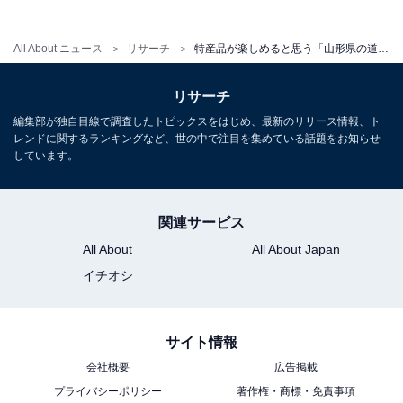
All About ニュース
リサーチ
特産品が楽しめると思う「山形県の道の駅」ランキング！ 2位「天童温泉」を抑えた1位は？【2026年調査】
リサーチ
編集部が独自目線で調査したトピックスをはじめ、最新のリリース情報、ト
レンドに関するランキングなど、世の中で注目を集めている話題をお知らせ
しています。
こちらもおすすめ
関連サービス
特産品が楽しめると思う「北海道の道の駅」ラ
All About
All About Japan
ンキング！ 2位「あいろーど厚田」を抑えた1位
は？【2026年調査】
イチオシ
サイト情報
会社概要
広告掲載
プライバシーポリシー
著作権・商標・免責事項