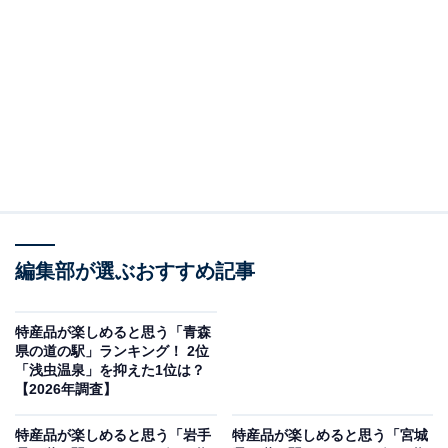
この記事の執筆者：
坂上 恵
All About ニュースの編集者。オールアバウトに入社後、SNSトレン
ドにフォーカスした記事執筆やSEOライティングの経験を経て、の
ちにAll About ニュースチームのメンバーに加入。現在は旅行・カル
...続きを読む
チャー・エンタメなどを中心に企画編集を担当。東京都出身。居酒
屋巡りとスポーツ観戦が生きがい。
調査概要
編集部が選ぶおすすめ記事
調査期間：2026年4月1〜3日
調査方法：インターネット調査
調査対象：全国10〜60代の男女250人
特産品が楽しめると思う「青森
県の道の駅」ランキング！ 2位
「浅虫温泉」を抑えた1位は？
※本調査は全国250人を対象に実施したもので、結
【2026年調査】
果は回答者の意見を集計したものであり、全体の意
特産品が楽しめると思う「岩手
特産品が楽しめると思う「宮城
見を断定的に示すものではありません