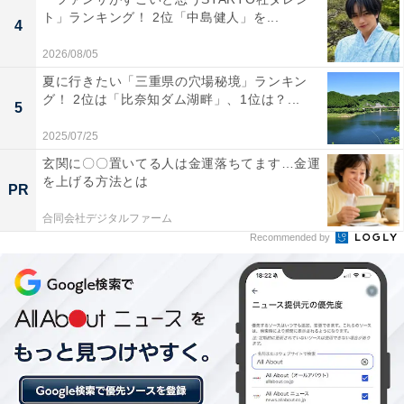
ト」ランキング！ 2位「中島健人」を...
4
2026/08/05
夏に行きたい「三重県の穴場秘境」ランキン
グ！ 2位は「比奈知ダム湖畔」、1位は？...
5
2025/07/25
玄関に〇〇置いてる人は金運落ちてます…金運
を上げる方法とは
PR
1位：米沢（米沢市）／93票
合同会社デジタルファーム
Recommended by
東北中央自動車道の米沢中央IC近くという抜群の地理的
ロケーションを誇る道の駅です。何と言っても全国的な
知名度を誇るブランド牛「米沢牛」を、ステーキや丼、
串焼きなどで手軽かつぜいたくに味わえるのが最大の魅
力。吾妻連峰の麓の豊かな自然の恵みである米沢ラーメ
ンや、高級な館山りんご、地酒など、圧巻の特産品ライ
ンアップで堂々の1位に輝きました。