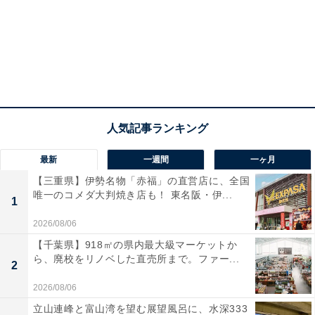
最新
一週間
一ヶ月
【三重県】伊勢名物「赤福」の直営店に、全国
唯一のコメダ大判焼き店も！ 東名阪・伊...
1
2026/08/06
【千葉県】918㎡の県内最大級マーケットか
ら、廃校をリノベした直売所まで。ファー...
2
2026/08/06
立山連峰と富山湾を望む展望風呂に、水深333