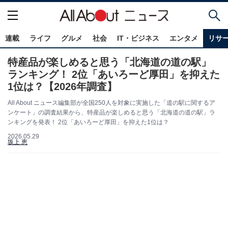
連載
ライフ
グルメ
社会
IT・ビジネス
エンタメ
リサ
特産品が楽しめると思う「北海道の道の駅」
ランキング！ 2位「あいろーど厚田」を抑えた
1位は？【2026年調査】
All About ニュース編集部が全国250人を対象に実施した「道の駅に関するア
ンケート」の調査結果から、特産品が楽しめると思う「北海道の道の駅」ラ
ンキングを発表！ 2位「あいろーど厚田」を抑えた1位は？
2026.05.29
坂上 恵