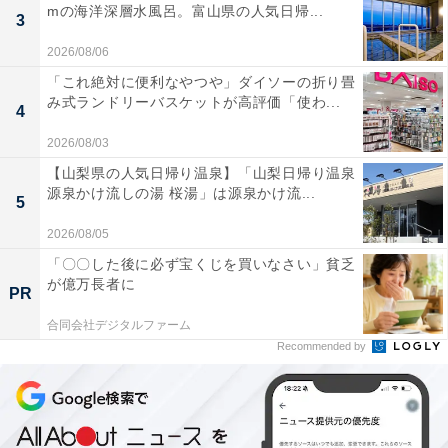
mの海洋深層水風呂。富山県の人気日帰...
3
2026/08/06
「これ絶対に便利なやつや」ダイソーの折り畳
み式ランドリーバスケットが高評価「使わ...
4
2026/08/03
【山梨県の人気日帰り温泉】「山梨日帰り温泉
源泉かけ流しの湯 桜湯」は源泉かけ流...
5
2026/08/05
「〇〇した後に必ず宝くじを買いなさい」貧乏
が億万長者に
PR
合同会社デジタルファーム
Recommended by