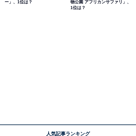
ー」、1位は？
物公園 アフリカンサファリ」、
スティングも人気です。歴史ある建物と、北海道名物の
1位は？
グルメを楽しめるレストラン施設も隣接しており、多く
の観光客が訪れています。
第1位：白金青い池