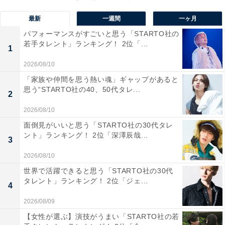
最新
一週間
一ヶ月
1位は「白金青い池」でした。水面が鮮やかな青色に見
パフォーマンスがすごいと思う「STARTO社の
える不思議な池で、水面から出ている枯れ木と織りなす
若手タレント」ランキング！ 2位「...
1
幻想的な風景が特徴です。
2026/08/10
季節や天候によって青色の見え方が変わるため、その
「家族や仲間を思う熱い魂」ギャップがあると
思う“STARTO社の40、50代タレ...
時々の美しい景色を求めて多くの観光客が訪れます。有
2
名な絶景スポットとして広く知られ、写真撮影スポット
2026/08/10
としても高い人気を誇っています。
面倒見がいいと思う「STARTO社の30代タレ
ント」ランキング！ 2位「深澤辰哉...
3
10位までの全ランキング結果を見
2026/08/10
次ページ
る
世界で活躍できると思う「STARTO社の30代
タレント」ランキング！ 2位「ジェ...
4
2026/08/09
【女性が選ぶ】演技がうまい「STARTO社の若