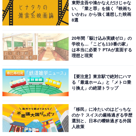
東野圭吾や湊かなえだけじゃな
い、「業と罪」を描く『映画ち
いかわ』から強く連想した映画
1
2
8選
20年間「駆け込み実績ゼロ」の
学校も…「こども110番の家」
は本当に必要？ PTAが直面する
理想と現実
【要注意】東京駅で絶対にハマ
る「最遠ホーム」と「メトロ乗
り換え」の絶望トラップ
「移民」に冷たいのはどっちな
のか？ スイスの厳格過ぎる学歴
選別と、日本の曖昧過ぎる外国
人政策