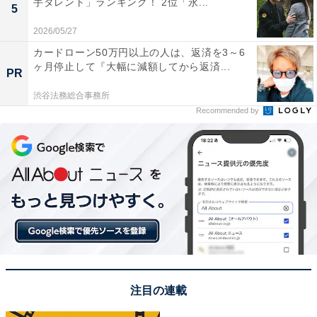
手タレント」ランキング！ 2位「永...
5
2026/05/27
カードローン50万円以上の人は、返済を3～6
ヶ月停止して『大幅に減額してから返済...
PR
渋谷法務総合事務所
Recommended by
こちらもおすすめ
【福岡】外国人に人気の観光地ランキング！ 2
位「キャナルシティ博多」、1位は？
注目の連載