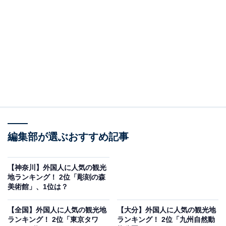
調査対象：訪日ラボが選出した北海道の観光スポッ
ト（計3,496件）のGoogleマップ口コミ
有効口コミ数：27,666件（うち外国語口コミ数：
8,834件）
調査方法：「口コミコム（インバウンドオプショ
ン）」を利用した独自分析
第2位：サッポロビール博物館
編集部が選ぶおすすめ記事
2位は「サッポロビール博物館」でした。明治時代のレ
ンガ造りの建物が特徴的で、日本で唯一のビールに関す
【神奈川】外国人に人気の観光
る博物館として知られています。
地ランキング！ 2位「彫刻の森
美術館」、1位は？
館内ではサッポロビールの歴史を学ぶことができるほ
【全国】外国人に人気の観光地
【大分】外国人に人気の観光地
か、ツアー後にはビールの飲み比べなどが楽しめるテイ
ランキング！ 2位「東京タワ
ランキング！ 2位「九州自然動