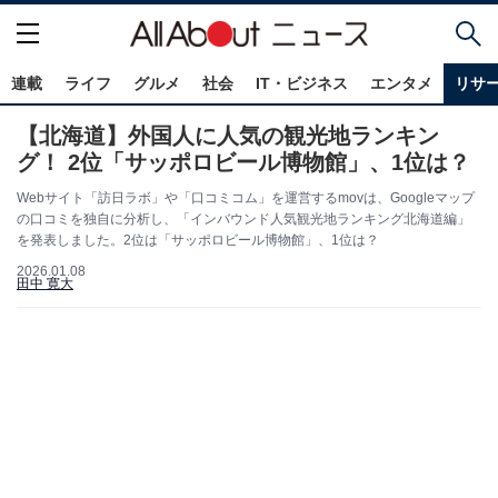
連載
ライフ
グルメ
社会
IT・ビジネス
エンタメ
リサ
【北海道】外国人に人気の観光地ランキン
グ！ 2位「サッポロビール博物館」、1位は？
Webサイト「訪日ラボ」や「口コミコム」を運営するmovは、Googleマップ
の口コミを独自に分析し、「インバウンド人気観光地ランキング北海道編」
を発表しました。2位は「サッポロビール博物館」、1位は？
2026.01.08
田中 寛大