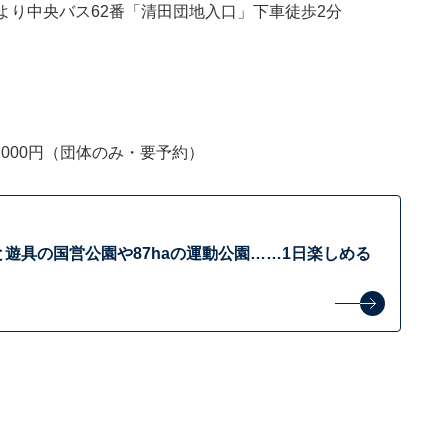
より中央バス62番「清田団地入口」下車徒歩2分
）
2000円（団体のみ・要予約）
遊具の国営公園や87haの運動公園……1日楽しめる