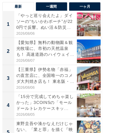
最新
一週間
一ヶ月
「やっと巡り会えたよ」ダイ
【兵庫
ソーの“ちいかわポーチ”が22
ーメン
1
1
0円で反響。ぬい活＆防災...
再現した
道...
2026/08/06
2026/08/0
【愛知県】無料の動物園＆観
【三重
光牧場に、市初の天然温泉
の直営
2
2
も！ 高速道路のハイウェイオ
ダ大判焼
ア...
伊...
2026/08/07
2026/08/0
【三重県】伊勢名物「赤福」
【千葉県
の直営店に、全国唯一のコメ
級マー
3
3
ダ大判焼き店も！ 東名阪・
ノベし
伊...
ー...
2026/08/06
2026/08/0
「15分で完成してめちゃ楽し
ステラ
かった」3COINSの「モール
詰め放題
4
4
ドールトレカケースキッ...
00円で「
2026/08/05
2026/08/0
東野圭吾や湊かなえだけじゃ
立山連
ない、「業と罪」を描く『映
風呂に、
5
5