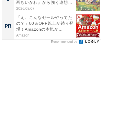
画ちいかわ』から強く連想し
層水風
た...
帰...
2026/08/07
2026/08/0
「え、こんなセールやってた
【西野
の？」80％OFF以上が続々登
を追求
PR
PR
場！Amazonの本気が...
は
Amazon
FINCHI o
Recommended by