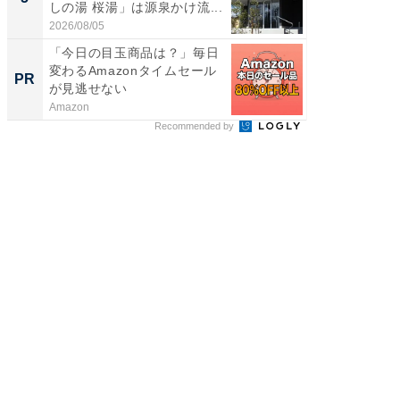
しの湯 桜湯」は源泉かけ流...
賀ゆめ
お...
2026/08/05
2026/08/0
「今日の目玉商品は？」毎日
全国の
変わるAmazonタイムセール
付きの
PR
PR
が見逃せない
Amazon
COCO VIL
Recommended by