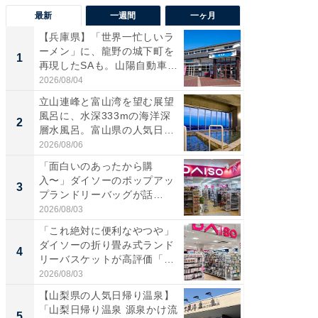
最新
一週間
一ヶ月
【兵庫県】「世界一忙しいラ
【兵庫
ーメン」に、龍野の城下町を
ーメン
1
1
再現したSAも。山陽自動車
再現した
道...
道...
2026/08/04
2026/08/0
立山連峰と富山湾を望む展望
【三重
風呂に、水深333mの海洋深
「鈴鹿天
2
2
層水風呂。富山県の人気日
は100
帰...
2026/08/06
2026/08/0
「面白いのあったから購
「ミニオ
入〜」ダイソーのポップアッ
ッグ！ 
3
3
プランドリーバッグが話
ど、夏限
題。“さま...
2026/08/03
2026/08/0
「これ絶対に便利なやつや」
【埼玉
ダイソーの折り畳み式ランド
「行田天
4
4
リーバスケットが高評価「使
は和の
わ...
が...
2026/08/03
2026/08/0
【山梨県の人気日帰り温泉】
【石川
「山梨日帰り温泉 源泉かけ流
湯】「天
5
5