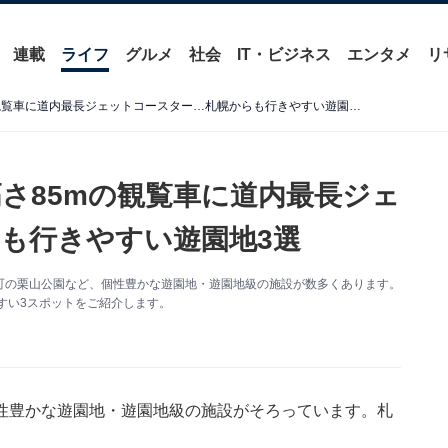
連載
ライフ
グルメ
社会
IT・ビジネス
エンタメ
リ
【北海道】入場無料も！ 高さ85mの観覧車に道内最長ジェットコースター…札幌からも行きやすい遊園地3選
高さ85mの観覧車に道内最長ジェ
も行きやすい遊園地3選
町の栗山公園など、個性豊かな遊園地・遊園地級の施設が数多くあります。
しやすい3スポットをご紹介します。
性豊かな遊園地・遊園地級の施設がそろっています。札
。