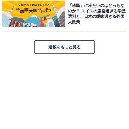
※記事内容は執筆時点のものです。最新の内容をご確認
「移民」に冷たいのはどっちな
のか？ スイスの厳格過ぎる学歴
ください
選別と、日本の曖昧過ぎる外国
人政策
あわせて読みたい
【千葉県】参拝無料も！ 梅雨に行きたいあじ
さい名所3選。あじさい寺・1万株の農園・
7000株の古刹も
連載をもっと見る
次ページ
10位までのランキング結果を見る