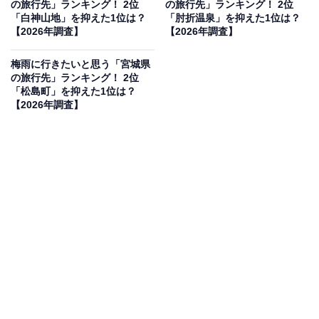
の旅行先」ランキング！ 2位
の旅行先」ランキング！ 2位
見を断定的に示すものではありません
「白神山地」を抑えた1位は？
「肘折温泉」を抑えた1位は？
【2026年調査】
【2026年調査】
梅雨に行きたいと思う「宮城県
の旅行先」ランキング！ 2位
2位：星野リゾート トマム 雲海テラス／31票
「松島町」を抑えた1位は？
【2026年調査】
北海道勇払郡占冠村に位置する「星野リゾート トマム 雲
海テラス」が2位にランクイン。ダイナミックな雲海を
間近で鑑賞できる絶景スポットとして高い人気を誇りま
す。梅雨がないとされる北海道ですが、初夏にあたるこ
の時期は気象条件によって見事な雲海が発生しやすく、
幻想的な朝の風景を求めて多くの観光客が訪れます。
回答者コメント
「比較的梅雨でも楽しめそうなイメージなため」
（20代女性／山梨県）