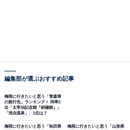
＞10位までの全ランキング結果を見る
この記事の執筆者：
坂上 恵
All About ニュースの編集者。オールアバウトに入社後、SNSトレン
ドにフォーカスした記事執筆やSEOライティングの経験を経て、の
ちにAll About ニュースチームのメンバーに加入。現在は旅行・カル
...続きを読む
チャー・エンタメなどを中心に企画編集を担当。東京都出身。居酒
屋巡りとスポーツ観戦が生きがい。
調査概要
編集部が選ぶおすすめ記事
調査期間：2026年5月25日
調査方法：インターネット調査
梅雨に行きたいと思う「青森県
の旅行先」ランキング！ 同率2
調査対象：全国20〜60代の男女250人
位「太宰治記念館『斜陽館』」
「浅虫温泉」、1位は？
※本調査は全国250人を対象に実施したもので、結
梅雨に行きたいと思う「秋田県
梅雨に行きたいと思う「山形県
果は回答者の意見を集計したものであり、全体の意