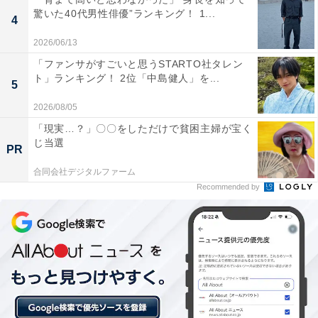
驚いた40代男性俳優”ランキング！ 1...
4
2026/06/13
「ファンサがすごいと思うSTARTO社タレン
ト」ランキング！ 2位「中島健人」を...
5
2026/08/05
「現実…？」〇〇をしただけで貧困主婦が宝く
1位：札幌市時計台（旧札幌農学校演武場）／40票
じ当選
PR
栄えある1位に輝いたのは、札幌市中央区にある「札幌
合同会社デジタルファーム
Recommended by
市時計台（旧札幌農学校演武場）」です。国の重要文化
財にも指定されている札幌の象徴的な歴史的建造物であ
り、アクセスも抜群。屋内施設であるため、万が一雨が
降った場合でも天候を気にせず、演武場としての歴史や
時計装置の仕組みをじっくりと見学できる点が魅力で
す。