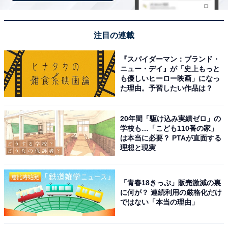
回答者コメント
「札幌といえば時計台だから」（40代女性／静岡
注目の連載
県）
『スパイダーマン：ブランド・
ニュー・デイ』が「史上もっと
も優しいヒーロー映画」になっ
た理由。予習したい作品は？
「札幌市時計台は雰囲気あるスポットだし、札幌市
の街並みも満喫したいからです」（50代女性／新潟
20年間「駆け込み実績ゼロ」の
県）
学校も…「こども110番の家」
は本当に必要？ PTAが直面する
理想と現実
「歴史ある場所だから」（20代女性／宮城県）
「青春18きっぷ」販売激減の裏
に何が？ 連続利用の厳格化だけ
ではない「本当の理由」
※回答者からのコメントは原文ママです