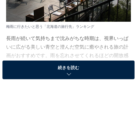
梅雨に行きたいと思う「北海道の旅行先」ランキング
長雨が続いて気持ちまで沈みがちな時期は、視界いっぱ
いに広がる美しい青空と澄んだ空気に癒やされる旅の計
画がおすすめです。雨を忘れさせてくれるほどの開放感
に満ちた、初夏に一度は訪れてみたい憧れのエリアをピ
続きを読む
ックアップしました。
All About ニュース編集部では、2026年5月25日の期間、
全国20〜60代の男女250人を対象に、旅行先に関するア
ンケートを実施しました。その中から、梅雨に行きたい
と思う「北海道の旅行先」ランキングの結果をご紹介し
ます。