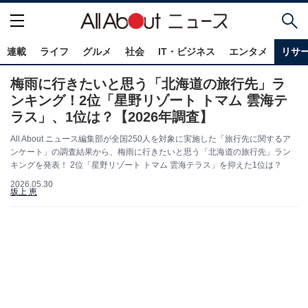
連載
ライフ
グルメ
社会
IT・ビジネス
エンタメ
リサ
梅雨に行きたいと思う「北海道の旅行先」ラ
ンキング！2位「星野リゾート トマム 雲海テ
ラス」、1位は？【2026年調査】
All About ニュース編集部が全国250人を対象に実施した「旅行先に関するア
ンケート」の調査結果から、梅雨に行きたいと思う「北海道の旅行先」ラン
キングを発表！ 2位「星野リゾート トマム 雲海テラス」を抑えた1位は？
2026.05.30
坂上 恵