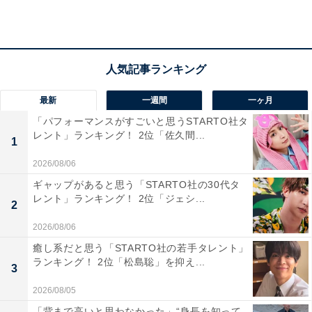
「屋内でも贅沢に楽しめるから」（20代女性／静岡
県）
最新
一週間
一ヶ月
「パフォーマンスがすごいと思うSTARTO社タ
レント」ランキング！ 2位「佐久間...
「天候が悪くても、ホテルの中で十分楽しめそうだ
1
からです」（50代女性／大阪府）
2026/08/06
ギャップがあると思う「STARTO社の30代タ
レント」ランキング！ 2位「ジェシ...
2
2026/08/06
癒し系だと思う「STARTO社の若手タレント」
ランキング！ 2位「松島聡」を抑え...
3
2026/08/05
「背まで高いと思わなかった」“身長を知って