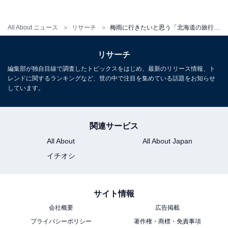
All About ニュース
リサーチ
梅雨に行きたいと思う「北海道の旅行先」ランキング！2位「星野リゾート トマム 雲海テラス」、1位は？【2026年調査】
リサーチ
編集部が独自目線で調査したトピックスをはじめ、最新のリリース情報、ト
レンドに関するランキングなど、世の中で注目を集めている話題をお知らせ
しています。
こちらもおすすめ
梅雨に行きたいと思う「福島県の旅行先」ラン
キング！ 2位「会津若松市」を抑えた1位は？
関連サービス
【2026年調査】
All About
All About Japan
イチオシ
サイト情報
会社概要
広告掲載
プライバシーポリシー
著作権・商標・免責事項