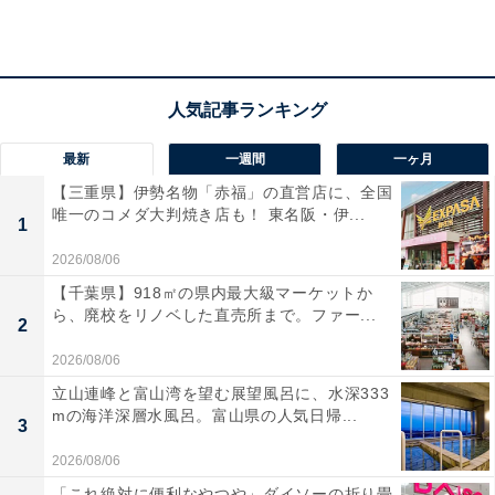
入園無料・駐車場無料
レンタサイクル・ソリレンタル等：有料（詳細は公式サ
イトでご確認ください）
あわせて読みたい
【北海道】入場無料も！ 高さ85mの観覧車に
最新
一週間
一ヶ月
道内最長ジェットコースター…札幌からも行
【三重県】伊勢名物「赤福」の直営店に、全国
きやすい遊園地3選
唯一のコメダ大判焼き店も！ 東名阪・伊...
1
2026/08/06
【千葉県】918㎡の県内最大級マーケットか
ら、廃校をリノベした直売所まで。ファー...
2
2026/08/06
立山連峰と富山湾を望む展望風呂に、水深333
mの海洋深層水風呂。富山県の人気日帰...
3
2026/08/06
「これ絶対に便利なやつや」ダイソーの折り畳