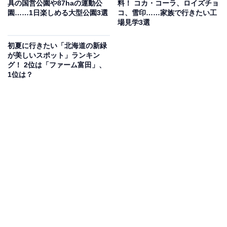
具の国営公園や87haの運動公
料！ コカ・コーラ、ロイズチョ
園……1日楽しめる大型公園3選
コ、雪印……家族で行きたい工
開園時間
場見学3選
7:00〜22:00（ガラスのピラミッドHIDAMARI内施設等は
初夏に行きたい「北海道の新緑
9:00〜17:00）
が美しいスポット」ランキン
グ！ 2位は「ファーム富田」、
※開園時間・休園日は施設により異なります。公式サイ
1位は？
トのカレンダーでご確認ください
アクセス
所在地：北海道札幌市東区モエレ沼公園1-1
バス：中央バス「地下鉄東区役所前駅」行きに乗り約50
分
車：雁来I.Cより高速道路利用で約30分
電話番号：011-790-1231
料金