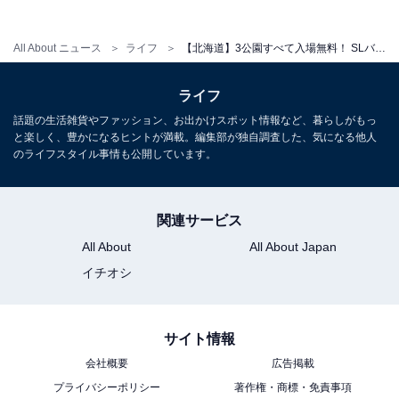
アクセス
所在地：北海道札幌市東区丘珠町584-2
All About ニュース
ライフ
【北海道】3公園すべて入場無料！ ​​​​​​​SLバス、馬車体験、芸術公園も…1日楽しめる大型公園3選
車：札幌中心部より、創成川通（石狩街道）、環状通を
経由し、札幌当別線（伏古拓北通）を当別方面に進んで
ライフ
約30分。
話題の生活雑貨やファッション、お出かけスポット情報など、暮らしがもっ
と楽しく、豊かになるヒントが満載。編集部が独自調査した、気になる他人
電話番号：011-787-0223
のライフスタイル事情も公開しています。
料金
関連サービス
入場無料・駐車場無料（1,800台以上）
All About
All About Japan
乗り物（SLバス・馬車・5インチ鉄道等）・手づくり体
験・収穫体験等：別途有料（詳細は公式サイトでご確認
イチオシ
ください）
サイト情報
あわせて読みたい
会社概要
広告掲載
【北海道】入場無料も！ 滝と遊具の国営公園
や87haの運動公園……1日楽しめる大型公園
プライバシーポリシー
著作権・商標・免責事項