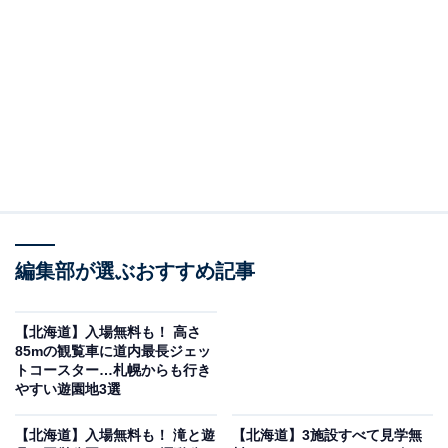
家・イサム・ノグチが「全体をひとつの彫刻作品とす
る」というコンセプトを基に設計した、約189haの大型
都市公園です。1988年にノグチが設計に着手し、マスタ
ープラン完成直後に急逝してしまいましたが、ノグチ財
団の監修のもと2005年にグランドオープン。世界的に注
目を集める芸術空間です。入園・駐車場ともに無料で
す。
公園のシンボルは、高さ32m・面積5,300㎡の「ガラスの
ピラミッドHIDAMARI」。内部にはレストランやショッ
編集部が選ぶおすすめ記事
プ、ノグチの作品に関する展示スペースがあります。高
さ約52mの「モエレ山」は頂上まで歩いて登ることがで
【北海道】入場無料も！ 高さ
85mの観覧車に道内最長ジェッ
き、公園全体と札幌市街が一望できます。高さ25mまで
トコースター…札幌からも行き
水が打ち上がる迫力の「海の噴水」も圧巻。夏は広大な
やすい遊園地3選
水遊び場「モエレビーチ」がにぎわい、冬はソリ遊びや
【北海道】入場無料も！ 滝と遊
【北海道】3施設すべて見学無
クロスカントリースキーも楽しめます。