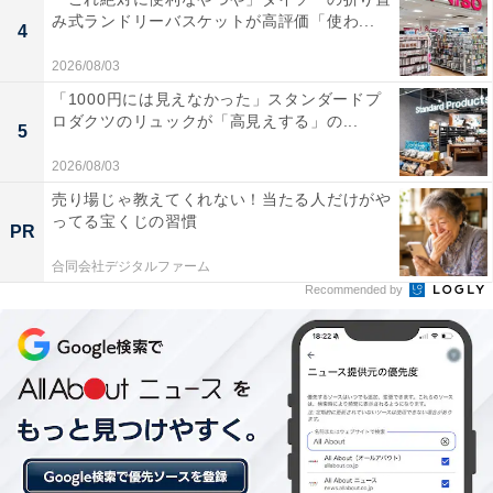
み式ランドリーバスケットが高評価「使わ...
4
2026/08/03
「1000円には見えなかった」スタンダードプ
ロダクツのリュックが「高見えする」の...
「さとらんど（サッポロさとらんど）」は入場・
5
駐車場ともに無料！
2026/08/03
売り場じゃ教えてくれない！当たる人だけがや
ってる宝くじの習慣
PR
合同会社デジタルファーム
Recommended by