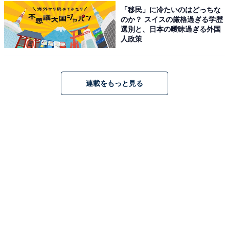
野菜収穫体験（きゅうり・トマト等）・手づくり加工体
「移民」に冷たいのはどっちな
験（バター・ソーセージ等・有料）・丘珠縄文遺跡体験
のか？ スイスの厳格過ぎる学歴
選別と、日本の曖昧過ぎる外国
学習館（火おこし・土器パズル）など学びの体験も豊
人政策
富。BBQが楽しめる炊事広場、新鮮野菜が買えるさとら
んど交流館、レストランもそろい1日完結できます。現
在は「大恐竜パークinさとらんど」（ダイナソーアドベ
連載をもっと見る
ンチャーツアー）が開催中で、アドベンチャーで動く恐
竜に出会える体験が大好評です。
開園時間
4月25日〜9月30日：9:00〜18:00
10月1日〜4月28日：9:00〜17:00
夏期（4/25〜11/3）：無休 / 冬期（11/4〜4/28）：月曜休
（月曜が祝日の場合は翌日）
年末年始（12/29〜1/3）休園