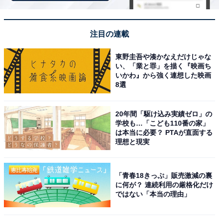
注目の連載
さとらんど
東野圭吾や湊かなえだけじゃな
札幌市東区丘珠にある「さとらんど（サッポロさとらん
い、「業と罪」を描く『映画ち
ど）」は、「人と農業・自然とのふれあい」・「都市と
いかわ』から強く連想した映画
農業の共存」をコンセプトに整備された札幌市農業体験
8選
交流施設です。入場・駐車場（第1〜第6駐車場合計
1,800台以上）ともに無料で、夏期（4月25日〜11月3
20年間「駆け込み実績ゼロ」の
学校も…「こども110番の家」
日）は無休。
は本当に必要？ PTAが直面する
理想と現実
SLバス・5インチ鉄道・おもしろ自転車・レンタサイク
ルといった乗り物体験から、馬車・引き馬・えさやり体
「青春18きっぷ」販売激減の裏
験・ふわふわドーム・木製アスレチック・キッズコーナ
に何が？ 連続利用の厳格化だけ
ーなど子どもが1日楽しめる施設が充実しています。
ではない「本当の理由」