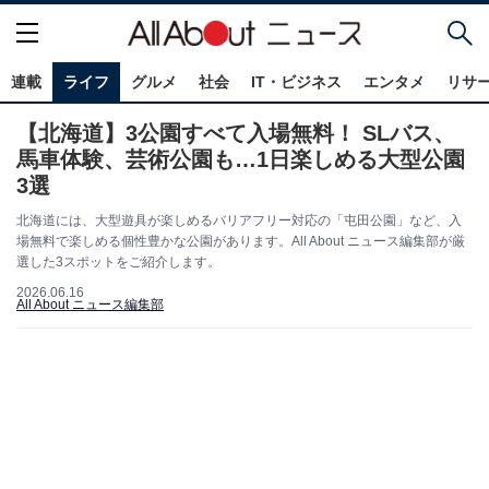
連載
ライフ
グルメ
社会
IT・ビジネス
エンタメ
リサ
【北海道】3公園すべて入場無料！ ​​​​​​​SLバス、
馬車体験、芸術公園も…1日楽しめる大型公園
3選
北海道には、大型遊具が楽しめるバリアフリー対応の「屯田公園」など、入
場無料で楽しめる個性豊かな公園があります。All About ニュース編集部が厳
選した3スポットをご紹介します。
2026.06.16
All About ニュース編集部