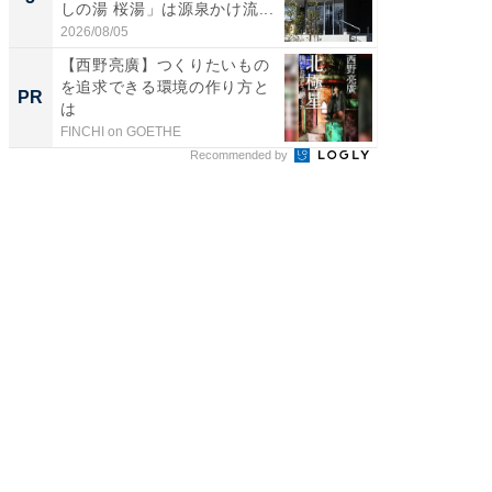
しの湯 桜湯」は源泉かけ流...
賀ゆめ
お...
2026/08/05
2026/08/0
【西野亮廣】つくりたいもの
【西野
を追求できる環境の作り方と
を追求
PR
PR
は
は
FINCHI on GOETHE
FINCHI o
Recommended by