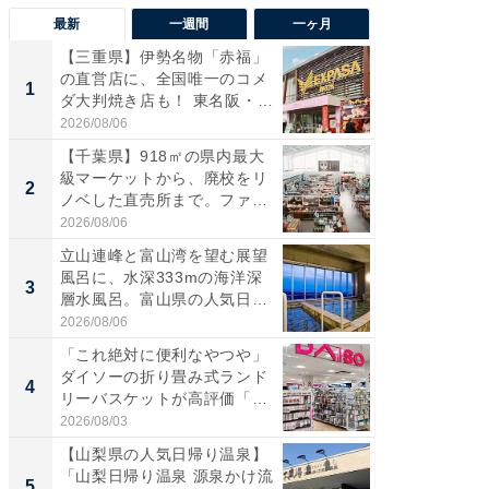
最新
一週間
一ヶ月
【三重県】伊勢名物「赤福」
【兵庫
の直営店に、全国唯一のコメ
ーメン
1
1
ダ大判焼き店も！ 東名阪・
再現した
伊...
道...
2026/08/06
2026/08/0
【千葉県】918㎡の県内最大
【三重
級マーケットから、廃校をリ
「鈴鹿天
2
2
ノベした直売所まで。ファ
は100
ー...
2026/08/06
2026/08/0
立山連峰と富山湾を望む展望
「ミニオ
風呂に、水深333mの海洋深
ッグ！ 
3
3
層水風呂。富山県の人気日
ど、夏限
帰...
2026/08/06
2026/08/0
「これ絶対に便利なやつや」
【埼玉
ダイソーの折り畳み式ランド
「行田天
4
4
リーバスケットが高評価「使
は和の
わ...
が...
2026/08/03
2026/08/0
【山梨県の人気日帰り温泉】
【石川
「山梨日帰り温泉 源泉かけ流
湯】「天
5
5