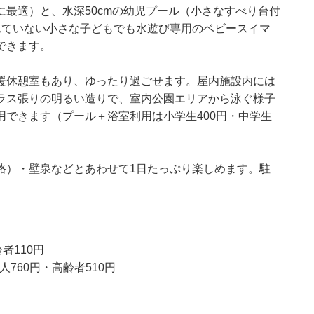
に最適）と、水深50cmの幼児プール（小さなすべり台付
れていない小さな子どもでも水遊び専用のベビースイマ
できます。
暖休憩室もあり、ゆったり過ごせます。屋内施設内には
ラス張りの明るい造りで、室内公園エリアから泳ぐ様子
できます（プール＋浴室利用は小学生400円・中学生
路）・壁泉などとあわせて1日たっぷり楽しめます。駐
者110円
760円・高齢者510円