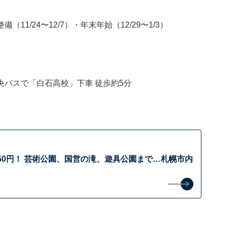
1/24〜12/7）・年末年始（12/29〜1/3）
バスで「白石高校」下車 徒歩約5分
50円！ 芸術公園、国営の滝、遊具公園まで…札幌市内