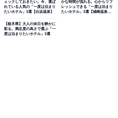
ェックしておきたい。今、選ば
かな時間が流れる。心からリフ
「中禅寺温泉 旅籠なごみ」は、神秘の湖が織りなす自然
れている人気の「一度は泊まり
レッシュできる「一度は泊まり
たいホテル」3選【白浜温泉】
たいホテル」3選【城崎温泉・
のいぶきに癒される中禅寺湖の湖畔に佇む温泉宿です。
有馬温泉】
すべての客室がレイクビューとなっており、全室にアメ
【栃木県】大人の休日を静かに
リカの高級ベッドメーカー「シモンズ」社のベッドを採
彩る。満足度の高さで選ぶ「一
度は泊まりたいホテル」3選
用。温泉は100％源泉かけ流しのにごり湯を露天風呂や
内湯で堪能できます。食事には高原牛ステーキや会席料
理など、地元の味覚が並びます。
楽天トラベルでホテルを見る