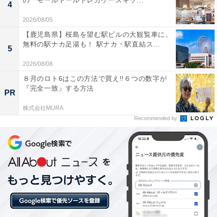
の「モールドールトレカケースキッ...
※プランにより時間が異なる可能性があります
4
2026/08/05
あわせて読みたい
【鹿児島県】桜島を望む駅ビルの大観覧車に、
【栃木県の人気ホテル】「中禅寺温泉 旅籠な
無料の駅ナカ足湯も！ 駅ナカ・駅直結ス...
5
ごみ」が選ばれる理由
2026/08/08
８月のロト6はこの方法で買え!!６つの数字が
『完全一致』する方法
PR
株式会社MURA
Recommended by