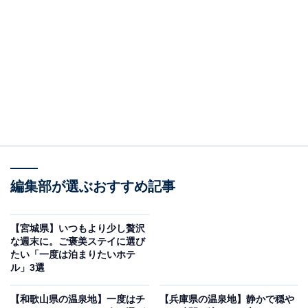
「中禅寺温泉 旅籠なごみ」は中禅寺湖を一望でき
る全室レイクビューの客室が魅力
編集部が選ぶおすすめ記事
【宮城県】いつもより少し贅沢
な週末に。ご褒美ステイに選び
たい「一度は泊まりたいホテ
ル」3選
中禅寺温泉 旅籠なごみ（画像：「中禅寺温泉 旅籠なごみ」公式Webサイト
より）
【和歌山県の温泉地】一度はチ
【兵庫県の温泉地】静かで穏や