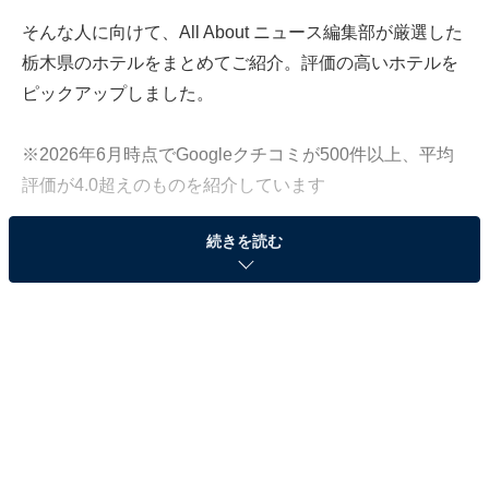
そんな人に向けて、All About ニュース編集部が厳選した
栃木県のホテルをまとめてご紹介。評価の高いホテルを
ピックアップしました。
※2026年6月時点でGoogleクチコミが500件以上、平均
評価が4.0超えのものを紹介しています
続きを読む
この記事の執筆者：
All About ニュース お買
いもの部
Amazonのセール商品から売れ筋ランキングまで、毎日のお買いも
のがもっと楽しく、もっとお得になる情報をお届け。編集部員によ
る独自レビューなど、ここでしか手に入らない情報も満載です。
...続きを読む
※本記事で紹介している商品の購入やサービスの利用により、売上の一部が
オールアバウトに還元されることがあります。