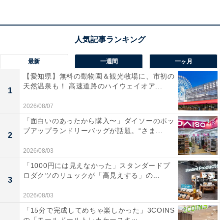
アクセス
所在地：栃木県日光市中宮祠2478
交通手段：清滝I.Cより車で約20分/バスの場合は「湯元
最新
一週間
一ヶ月
温泉行き」にて乗車後「船の駅中禅寺」にて降車、徒歩
【愛知県】無料の動物園＆観光牧場に、市初の
約1分
天然温泉も！ 高速道路のハイウェイオア...
1
料金
2026/08/07
「面白いのあったから購入〜」ダイソーのポッ
大人1名（参考価格）：19,000円
プアップランドリーバッグが話題。“さま...
※料金は公式Webサイト参考価格
2
※プラン・部屋により価格は変動します
2026/08/03
「1000円には見えなかった」スタンダードプ
チェックイン・チェックアウト
ロダクツのリュックが「高見えする」の...
3
チェックイン：ホテルまでお問合せください
2026/08/03
チェックアウト：ホテルまでお問合せください
「15分で完成してめちゃ楽しかった」3COINS