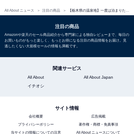
アクセス
All About ニュース
注目の商品
【栃木県の温泉地】一度は泊まりたい！満足度が高いホテルおすすめ3選【中禅寺温泉・塩原温泉】
所在地：栃木県那須塩原市湯本塩原11
注目の商品
交通手段：東北自動車道 西那須野塩原I.Cより35分／東
Amazonや楽天のセール商品紹介から専門家による独自レビューまで、毎日の
北新幹線那須塩原より路線バス60分終点下車。送迎車有
お買いものがもっと楽しく、もっとお得になる注目の商品情報をお届け。見
り、要予約。
逃したくない大規模セールの情報も満載です。
料金
関連サービス
大人1名（参考価格）：1万6500円
All About
All About Japan
※料金は公式Webサイト参考価格
イチオシ
※プラン・部屋により価格は変動します
チェックイン・チェックアウト
サイト情報
会社概要
広告掲載
チェックイン：15:00
プライバシーポリシー
著作権・商標・免責事項
チェックアウト：10:00
当サイトの情報についての注意
All About ニュースについて