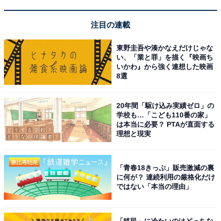
「塩原温泉 やまの宿 下藤屋」は極上のにごり湯と
注目の連載
美食に心満たされる宿
東野圭吾や湊かなえだけじゃな
い、「業と罪」を描く『映画ち
いかわ』から強く連想した映画
8選
20年間「駆け込み実績ゼロ」の
学校も…「こども110番の家」
は本当に必要？ PTAが直面する
理想と現実
「青春18きっぷ」販売激減の裏
に何が？ 連続利用の厳格化だけ
ではない「本当の理由」
塩原温泉 やまの宿 下藤屋（画像：「塩原温泉 やまの宿 下藤屋」公式Web
「移民」に冷たいのはどっちな