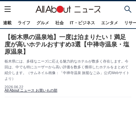
連載
ライフ
グルメ
社会
IT・ビジネス
エンタメ
リサ
【栃木県の温泉地】一度は泊まりたい！満足
度が高いホテルおすすめ3選【中禅寺温泉・塩
原温泉】
栃木県には、多様なニーズに応える魅力的なホテルが数多く存在します。今
回は、中でも特にユーザーから高い評価を数多く獲得したホテルをまとめて
紹介します。（サムネイル画像：「中禅寺温泉 旅籠なごみ」公式Webサイト
より）
2026.06.22
All About ニュース お買いもの部