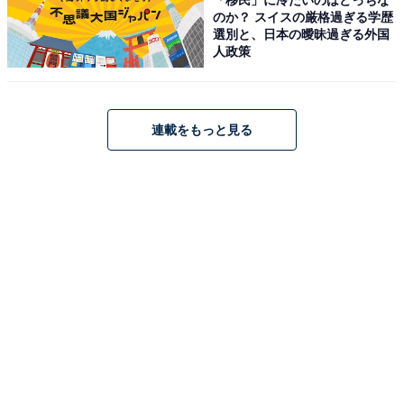
サイトより）
のか？ スイスの厳格過ぎる学歴
選別と、日本の曖昧過ぎる外国
「塩原温泉 やまの宿 下藤屋」は、塩原温泉郷で最も高台
人政策
にある奥塩原新湯温泉に位置する老舗旅館です。源泉
100％かけ流しの極上な「硫黄泉」を内湯で堪能でき、
貸し切りの「露天風呂」も備えます。夕食ではとちぎ和
連載をもっと見る
牛や岩魚など旬の食材を使った会席料理を楽しめ、非日
常の癒やしの時間を満喫できるお宿です。
楽天トラベルでホテルを見る