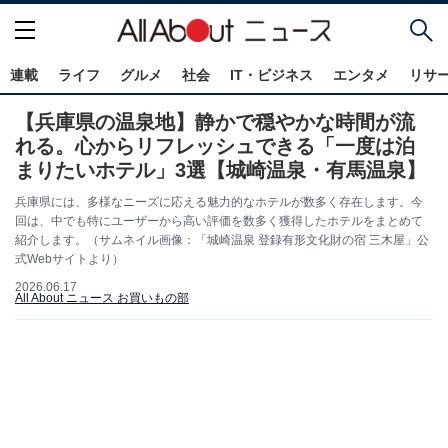
連載
ライフ
グルメ
社会
IT・ビジネス
エンタメ
リサ
【兵庫県の温泉地】静かで穏やかな時間が流
れる。心からリフレッシュできる「一度は泊
まりたいホテル」3選【城崎温泉・有馬温泉】
兵庫県には、多様なニーズに応える魅力的なホテルが数多く存在します。今
回は、中でも特にユーザーから高い評価を数多く獲得したホテルをまとめて
紹介します。（サムネイル画像：「城崎温泉 登録有形文化財の宿 三木屋」公
式Webサイトより）
2026.06.17
All About ニュース お買いもの部