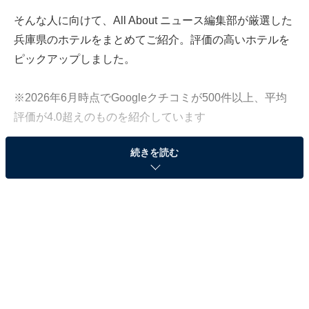
そんな人に向けて、All About ニュース編集部が厳選した
兵庫県のホテルをまとめてご紹介。評価の高いホテルを
ピックアップしました。
※2026年6月時点でGoogleクチコミが500件以上、平均
評価が4.0超えのものを紹介しています
続きを読む
この記事の執筆者：
All About ニュース お買
いもの部
Amazonのセール商品から売れ筋ランキングまで、毎日のお買いも
のがもっと楽しく、もっとお得になる情報をお届け。編集部員によ
る独自レビューなど、ここでしか手に入らない情報も満載です。
...続きを読む
※本記事で紹介している商品の購入やサービスの利用により、売上の一部が
オールアバウトに還元されることがあります。