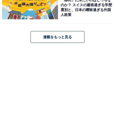
のか？ スイスの厳格過ぎる学歴
「有馬温泉 月光園 鴻朧館」は、落葉山と滝川の絶景を間
選別と、日本の曖昧過ぎる外国
近に望む宿です。自家泉源から湧き出る「金泉」を贅沢
人政策
に使用した露天風呂や、姉妹館「游月山荘」を含めた湯
巡りが楽しめます。食事は赤石の魚介や丹波の山の幸、
神戸牛など旬の素材を活かした京会席を堪能できるのが
連載をもっと見る
魅力です。
楽天トラベルでホテルを見る