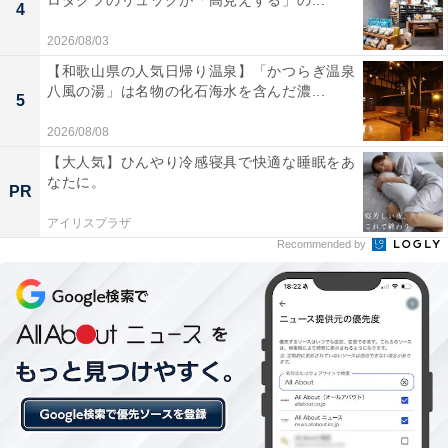
ロダクツのリュックが「高見えする」の...
4
あわせて読みたい
2026/08/03
【城崎温泉の人気ホテル】「城崎温泉 登録有
【和歌山県の人気日帰り温泉】「かつらぎ温泉
形文化財の宿 三木屋」が選ばれる理由
八風の湯」は名物の化石海水を含んだ濃...
5
2026/08/08
【大人気】ひんやり冷感寝具で快適な睡眠をあ
なたに。
PR
アイリスプラザ
Recommended by