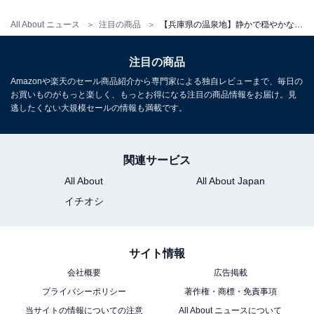
アクセス
All About ニュース
注目の商品
【兵庫県の温泉地】静かで穏やかな時間が流れる。心からリフレッシュできる「一度は泊まりたいホテル」3選【城崎温泉・有馬温泉】
所在地：兵庫県神戸市北区有馬町318
交通手段：神戸電鉄有馬温泉駅より徒歩約10分／中国自
注目の商品
動車道 西宮北ICより約15分
Amazonや楽天のセール商品紹介から専門家による独自レビューまで、毎日の
お買いものがもっと楽しく、もっとお得になる注目の商品情報をお届け。見
料金
逃したくない大規模セールの情報も満載です。
大人1名（参考価格）：3万800円
※料金は公式Webサイト参考価格
関連サービス
※プラン・部屋により価格は変動します
All About
All About Japan
イチオシ
チェックイン・チェックアウト
チェックイン：15:00
サイト情報
チェックアウト：12:00
会社概要
広告掲載
※プランにより時間が異なる可能性があります
プライバシーポリシー
著作権・商標・免責事項
あわせて読みたい
当サイトの情報についての注意
All About ニュースについて