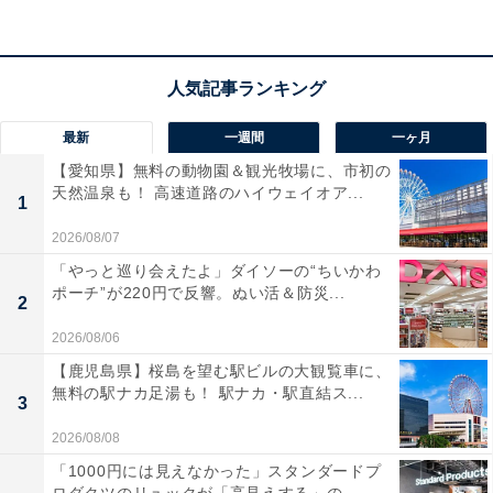
アクセス
所在地：兵庫県豊岡市城崎町湯島487
交通手段：城崎温泉駅より徒歩約15分、但馬空港ICより
車で約30分
最新
一週間
一ヶ月
料金
【愛知県】無料の動物園＆観光牧場に、市初の
天然温泉も！ 高速道路のハイウェイオア...
1
大人1名（参考価格）：公式Webサイトをご確認くださ
2026/08/07
い
「やっと巡り会えたよ」ダイソーの“ちいかわ
※料金は公式Webサイト参考価格
ポーチ”が220円で反響。ぬい活＆防災...
※プラン・部屋により価格は変動します
2
2026/08/06
チェックイン・チェックアウト
【鹿児島県】桜島を望む駅ビルの大観覧車に、
無料の駅ナカ足湯も！ 駅ナカ・駅直結ス...
チェックイン：15:00
3
チェックアウト：11:00
2026/08/08
※プランにより時間が異なる可能性があります
「1000円には見えなかった」スタンダードプ