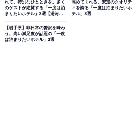
れて、特別なひとときを。多く
高めてくれる。安定のクオリテ
「城崎温泉 登録有形文化財の宿 三木屋」は、創業300年
のゲストが絶賛する「一度は泊
ィを誇る「一度は泊まりたいホ
まりたいホテル」3選【湯河原
テル」3選
の志賀直哉「城の崎にて」ゆかりの国登録有形文化財の
温泉・箱根湯本温泉・強羅温
宿です。小説に描かれたままの姿を残す日本庭園やライ
泉】
【岩手県】非日常の贅沢を味わ
ブラリーラウンジを完備。お食事は但馬牛など四季折々
う。高い満足度が話題の「一度
は泊まりたいホテル」3選
の地元の食材を愉しめます。温泉は2種類の内湯や家族
風呂のほか、7つの外湯めぐりも満喫できます。
楽天トラベルでホテルを見る