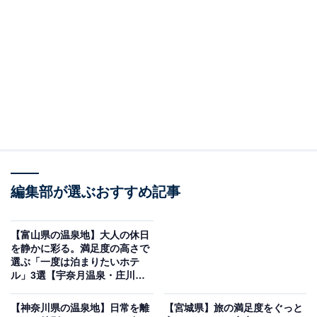
「城崎温泉 登録有形文化財の宿 三木屋」は文豪が
愛した歴史とモダンが融合する宿
編集部が選ぶおすすめ記事
【富山県の温泉地】大人の休日
を静かに彩る。満足度の高さで
選ぶ「一度は泊まりたいホテ
ル」3選【宇奈月温泉・庄川温
泉郷】
城崎温泉 登録有形文化財の宿 三木屋（画像：「城崎温泉 登録有形文化財の
宿 三木屋」公式Webサイトより）
【神奈川県の温泉地】日常を離
【宮城県】旅の満足度をぐっと