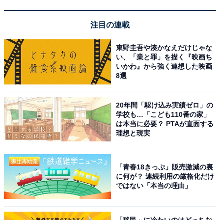
「有馬温泉 月光園 鴻朧館」は絶景と金泉を独占で
きる癒やしの宿
注目の連載
東野圭吾や湊かなえだけじゃな
い、「業と罪」を描く『映画ち
いかわ』から強く連想した映画
8選
20年間「駆け込み実績ゼロ」の
学校も…「こども110番の家」
は本当に必要？ PTAが直面する
理想と現実
「青春18きっぷ」販売激減の裏
に何が？ 連続利用の厳格化だけ
ではない「本当の理由」
有馬温泉 月光園 鴻朧館（画像：「有馬温泉 月光園 鴻朧館」公式Webサイ
トより）
「移民」に冷たいのはどっちな