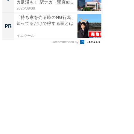
カ足湯も！ 駅ナカ・駅直結
層水風
ス...
帰...
2026/08/08
2026/08/0
「持ち家を売る時のNG行為」
「持ち家
知ってるだけで得する事とは
知って
PR
PR
イエウール
イエウー
Recommended by