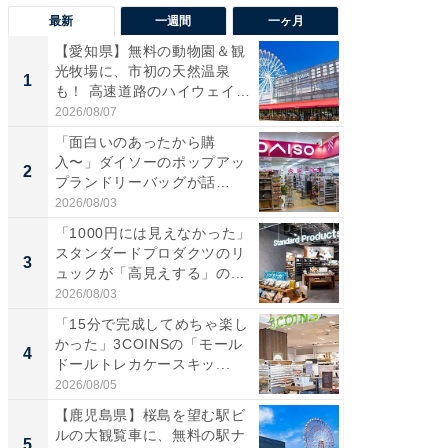
最新
一週間
一ヶ月
【愛知県】無料の動物園＆観
【兵庫
光牧場に、市初の天然温泉
ーメン
1
1
も！ 高速道路のハイウェイオ
再現した
ア...
道...
2026/08/07
2026/08/0
「面白いのあったから購
【三重
入〜」ダイソーのポップアッ
の直営
2
2
プランドリーバッグが話
ダ大判焼
題。“さま...
伊...
2026/08/03
2026/08/0
「1000円には見えなかった」
【千葉県
スタンダードプロダクツのリ
級マー
3
3
ュックが「高見えする」の...
ノベし
ー...
2026/08/03
2026/08/0
「15分で完成してめちゃ楽し
「100
かった」3COINSの「モール
スタン
4
4
ドールトレカケースキッ...
ュックが
2026/08/05
2026/08/0
【鹿児島県】桜島を望む駅ビ
立山連
ルの大観覧車に、無料の駅ナ
風呂に、
5
5