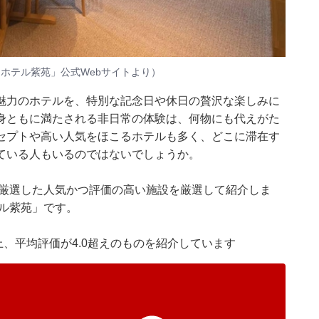
 ホテル紫苑」公式Webサイトより）
魅力のホテルを、特別な記念日や休日の贅沢な楽しみに
身ともに満たされる非日常の体験は、何物にも代えがた
セプトや高い人気をほこるホテルも多く、どこに滞在す
ている人もいるのではないでしょうか。
集部が厳選した人気かつ評価の高い施設を厳選して紹介しま
ル紫苑」です。
件以上、平均評価が4.0超えのものを紹介しています