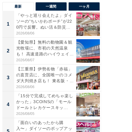
最新
一週間
一ヶ月
「やっと巡り会えたよ」ダイ
【兵庫
ソーの“ちいかわポーチ”が22
ーメン
1
1
0円で反響。ぬい活＆防災...
再現した
道...
2026/08/06
2026/08/0
【愛知県】無料の動物園＆観
【三重
光牧場に、市初の天然温泉
の直営
2
2
も！ 高速道路のハイウェイオ
ダ大判焼
ア...
伊...
2026/08/07
2026/08/0
【三重県】伊勢名物「赤福」
【千葉県
の直営店に、全国唯一のコメ
級マー
3
3
ダ大判焼き店も！ 東名阪・
ノベし
伊...
ー...
2026/08/06
2026/08/0
「15分で完成してめちゃ楽し
ステラ
かった」3COINSの「モール
詰め放題
4
4
ドールトレカケースキッ...
00円で「
2026/08/05
2026/08/0
「面白いのあったから購
立山連
入〜」ダイソーのポップアッ
風呂に、
5
5