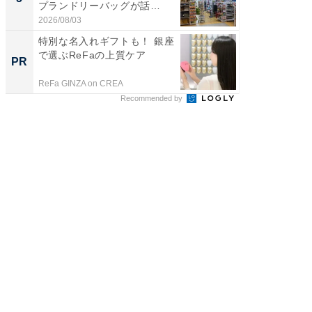
プランドリーバッグが話
層水風
題。“さま...
帰...
2026/08/03
2026/08/0
特別な名入れギフトも！ 銀座
「え、
で選ぶReFaの上質ケア
の？」8
PR
PR
場！Ama
ReFa GINZA on CREA
Amazon
Recommended by