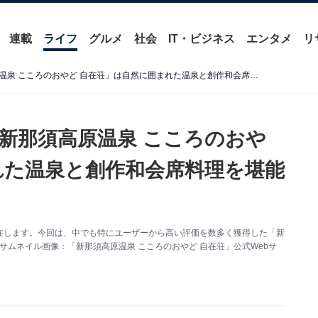
連載
ライフ
グルメ
社会
IT・ビジネス
エンタメ
リ
【栃木県の人気ホテル】「新那須高原温泉 こころのおやど 自在荘」は自然に囲まれた温泉と創作和会席料理を堪能できる宿
新那須高原温泉 こころのおや
れた温泉と創作和会席料理を堪能
在します。今回は、中でも特にユーザーから高い評価を数多く獲得した「新
サムネイル画像：「新那須高原温泉 こころのおやど 自在荘」公式Webサ