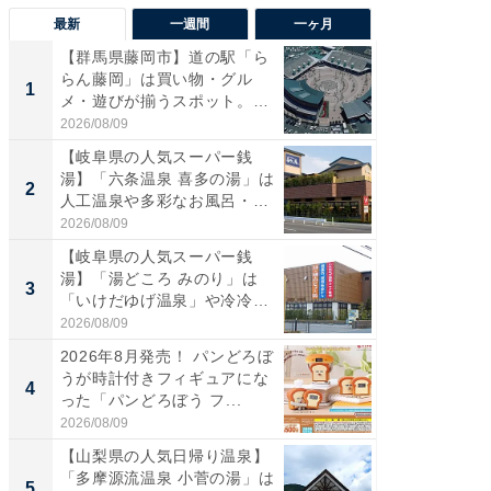
最新
一週間
一ヶ月
【群馬県藤岡市】道の駅「ら
【兵庫
らん藤岡」は買い物・グル
ーメン
1
1
メ・遊びが揃うスポット。全
再現した
国で...
道...
2026/08/09
2026/08/0
【岐阜県の人気スーパー銭
【三重
湯】「六条温泉 喜多の湯」は
の直営
2
2
人工温泉や多彩なお風呂・岩
ダ大判焼
盤...
伊...
2026/08/09
2026/08/0
【岐阜県の人気スーパー銭
【千葉県
湯】「湯どころ みのり」は
級マー
3
3
「いけだゆげ温泉」や冷冷交
ノベし
代浴...
ー...
2026/08/09
2026/08/0
2026年8月発売！ パンどろぼ
【愛知
うが時計付きフィギュアにな
光牧場
4
4
った「パンどろぼう フ...
も！ 高
ア...
2026/08/09
2026/08/0
【山梨県の人気日帰り温泉】
立山連
「多摩源流温泉 小菅の湯」は
風呂に、
5
5