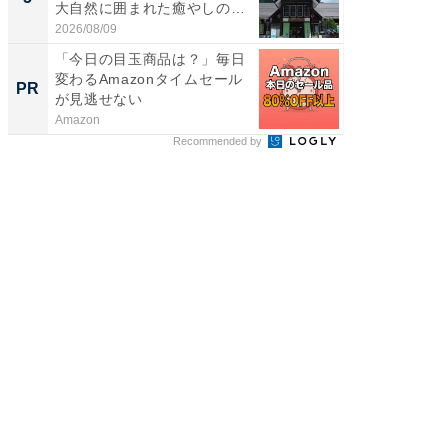
大自然に囲まれた癒やしの
層水風
施...
帰...
2026/08/09
2026/08/0
「今日の目玉商品は？」毎日
なぜあ
変わるAmazonタイムセール
ホテル
PR
PR
が見逃せない
Amazon
アメリカ
ン
Recommended by