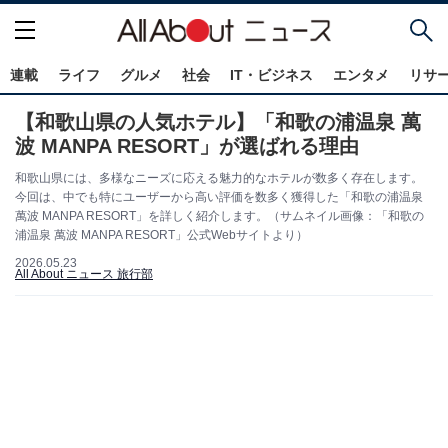
連載
ライフ
グルメ
社会
IT・ビジネス
エンタメ
リサ
【和歌山県の人気ホテル】「和歌の浦温泉 萬
波 MANPA RESORT」が選ばれる理由
和歌山県には、多様なニーズに応える魅力的なホテルが数多く存在します。
今回は、中でも特にユーザーから高い評価を数多く獲得した「和歌の浦温泉
萬波 MANPA RESORT」を詳しく紹介します。（サムネイル画像：「和歌の
浦温泉 萬波 MANPA RESORT」公式Webサイトより）
2026.05.23
All About ニュース 旅行部