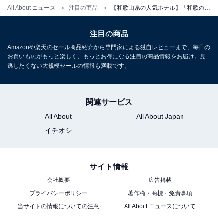
チェックイン：15:00
All About ニュース
注目の商品
【和歌山県の人気ホテル】「和歌の浦温泉 萬波 MANPA RESORT」が選ばれる理由
チェックアウト：10:00
※プランにより時間が異なる可能性があります
注目の商品
Amazonや楽天のセール商品紹介から専門家による独自レビューまで、毎日の
※掲載されている情報は記事公開時のものです。あらか
お買いものがもっと楽しく、もっとお得になる注目の商品情報をお届け。見
逃したくない大規模セールの情報も満載です。
じめご了承ください。
また、記事中の宿泊プランを予約すると、売上の一部が
オールアバウトに還元されることがあります。
関連サービス
All About
All About Japan
イチオシ
こちらもおすすめ
【鳥取県の人気ホテル】「皆生温泉 湯喜望 白
扇」が選ばれる理由
サイト情報
会社概要
広告掲載
プライバシーポリシー
著作権・商標・免責事項
当サイトの情報についての注意
All About ニュースについて