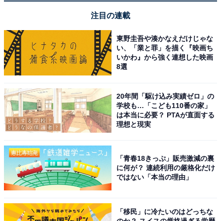
注目の連載
スタッフの接客が非常に丁寧で温かく快適に過ごす
東野圭吾や湊かなえだけじゃな
い、「業と罪」を描く『映画ち
ことができる
いかわ』から強く連想した映画
8選
20年間「駆け込み実績ゼロ」の
学校も…「こども110番の家」
は本当に必要？ PTAが直面する
理想と現実
「青春18きっぷ」販売激減の裏
に何が？ 連続利用の厳格化だけ
ではない「本当の理由」
「移民」に冷たいのはどっちな
のか？ スイスの厳格過ぎる学歴