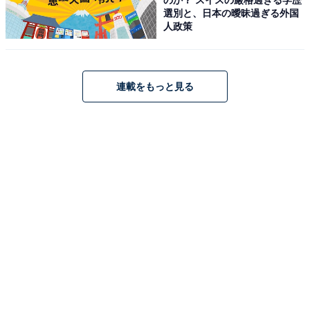
選別と、日本の曖昧過ぎる外国
人政策
アクセス・料金・宿泊情報は？
アクセス
連載をもっと見る
所在地：〒641-0023 和歌山県和歌山市新和歌浦2-10
交通手段：大阪より車で80分／JR和歌山駅より車約20分
／南海和歌山市駅より車で15分／無料駐車場完備
料金
大人1名（参考価格）：1万7600円
※料金は公式Webサイト参考価格
※プラン・部屋により価格は変動します
チェックイン・チェックアウト