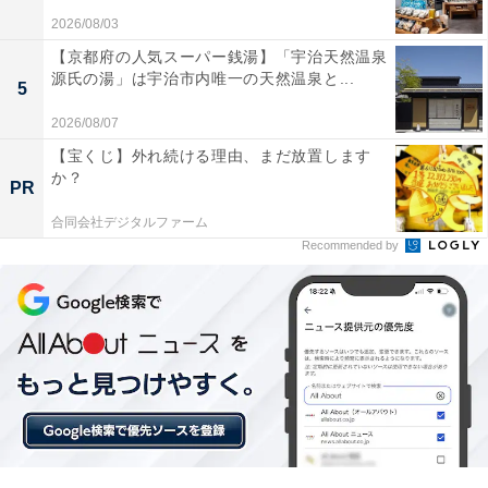
2026/08/03
【京都府の人気スーパー銭湯】「宇治天然温泉
源氏の湯」は宇治市内唯一の天然温泉と...
5
2026/08/07
「和歌の浦温泉 萬波 MANPA RESORT」の口コミ
は？
【宝くじ】外れ続ける理由、まだ放置します
か？
PR
「和歌の浦温泉 萬波 MANPA RESORT」には、以下のよ
合同会社デジタルファーム
うな口コミが寄せられています。
Recommended by
客室や露天風呂から眺めるオーシャンビューの景色
が素晴らしい
地元の新鮮な魚介を活かした料理がどれも絶品で満
足度が高い