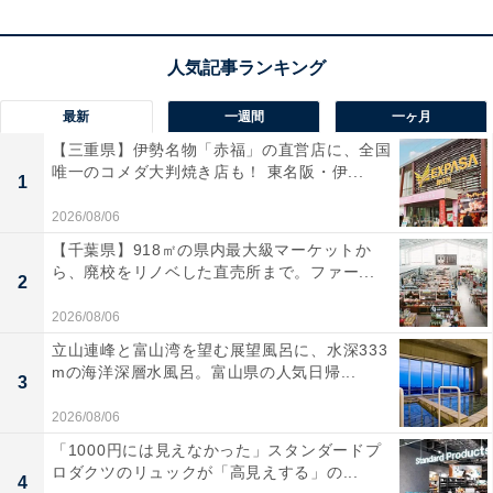
楽天トラベルでホテルを見る
最新
一週間
一ヶ月
【三重県】伊勢名物「赤福」の直営店に、全国
唯一のコメダ大判焼き店も！ 東名阪・伊...
1
2026/08/06
【千葉県】918㎡の県内最大級マーケットか
ら、廃校をリノベした直売所まで。ファー...
2
2026/08/06
立山連峰と富山湾を望む展望風呂に、水深333
mの海洋深層水風呂。富山県の人気日帰...
3
2026/08/06
「1000円には見えなかった」スタンダードプ
ロダクツのリュックが「高見えする」の...
4