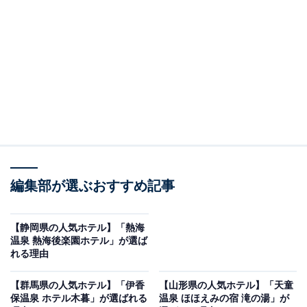
す。
※2026年5月時点でGoogleクチコミが500件以上、平均
評価が4.0超えのものを紹介しています
楽天トラベルでホテルを見る
編集部が選ぶおすすめ記事
【静岡県の人気ホテル】「熱海
温泉 熱海後楽園ホテル」が選ば
れる理由
この記事の執筆者：
All About ニュース 旅行
【群馬県の人気ホテル】「伊香
【山形県の人気ホテル】「天童
部
保温泉 ホテル木暮」が選ばれる
温泉 ほほえみの宿 滝の湯」が