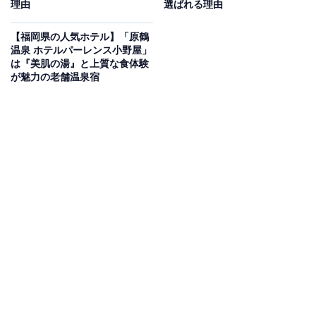
理由
選ばれる理由
全国の人気ホテルから今泊まりたい宿を厳選してご紹介。日々更新
される売れ筋ランキングや、見逃せないセール・キャンペーン情報
【福岡県の人気ホテル】「原鶴
温泉 ホテルパーレンス小野屋」
など、お得に旅を楽しむための秘けつが満載です。さらに、ここで
...続きを読む
は『美肌の湯』と上質な食体験
しか読めない独自コンテンツも充実。編集部員による宿泊レビュー
が魅力の老舗温泉宿
では、公式Webサイトだけでは分からないリアルな様子を紹介しま
※本記事で紹介している商品の購入やサービスの利用により、売上の一部が
す。
オールアバウトに還元されることがあります。
「和歌の浦温泉 萬波 MANPA RESORT」は全室オ
ーシャンビューの絶景が魅力
「和歌の浦温泉 萬波 MANPA RESORT」は、和歌浦湾を
一望する全室海側オーシャンビューの絶景宿です。和歌
浦で唯一有する露天風呂からは爽やかな潮風を感じなが
ら長湯を楽しめます。お料理は地元の雑賀崎港や和歌浦
港から直接買い付けた新鮮な海の幸や熊野牛を堪能。オ
トナの球技場「TANO」などの施設も充実しています。