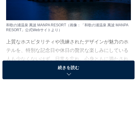
和歌の浦温泉 萬波 MANPA RESORT（画像：「和歌の浦温泉 萬波 MANPA
RESORT」公式Webサイトより）
上質なホスピタリティや洗練されたデザインが魅力のホ
テルを、特別な記念日や休日の贅沢な楽しみにしている
人も少なくないはず。日常を忘れ、心身ともに満たされ
る非日常の体験は、何物にも代えがたい時間ですよね。
続きを読む
しかし、近年では多様なコンセプトや高い人気をほこる
ホテルも多く、どこに滞在すればよいか迷ってしま
う……そんな思いを抱えている人もいるのではないでし
ょうか。
そんな人に向けて、All About ニュース編集部が厳選した
人気かつ評価の高い施設を厳選して紹介します。今回取
り上げるのは「和歌の浦温泉 萬波 MANPA RESORT」で