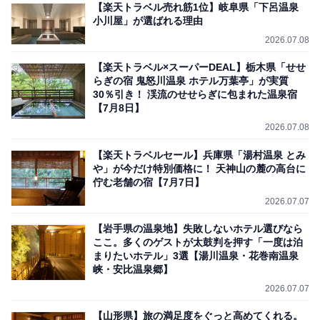
【楽天トラベル売れ筋1位】岐阜県「下呂温泉
小川屋」が選ばれる理由
2026.07.08
【楽天トラベル×スーパーDEAL】栃木県「せせ
らぎの宿 鬼怒川温泉 ホテル万葉亭」が実質
30％引き！ 渓流のせせらぎに包まれた温泉宿
【7月8日】
2026.07.08
【楽天トラベルセール】兵庫県「湯村温泉 とみ
や」が今だけ特別価格に！ 天神山の麓の高台に
佇む老舗の宿【7月7日】
2026.07.07
【岩手県の温泉地】失敗しないホテル選びなら
ここ。多くのゲストが太鼓判を押す「一度は泊
まりたいホテル」3選【湯川温泉・花巻南温泉
峡・安比温泉郷】
2026.07.07
【山形県】旅の満足度をぐっと高めてくれる。