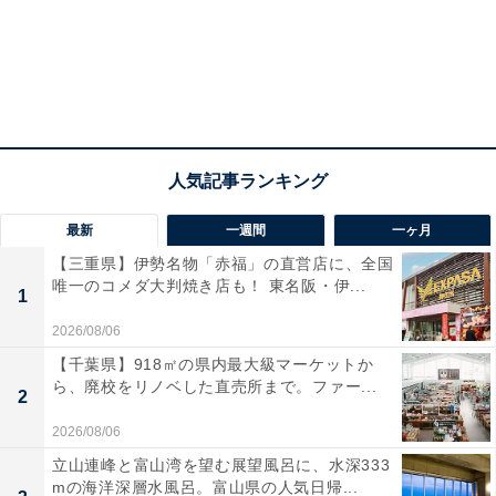
最新
一週間
一ヶ月
【三重県】伊勢名物「赤福」の直営店に、全国
唯一のコメダ大判焼き店も！ 東名阪・伊...
1
2026/08/06
【千葉県】918㎡の県内最大級マーケットか
ら、廃校をリノベした直売所まで。ファー...
2
2026/08/06
立山連峰と富山湾を望む展望風呂に、水深333
mの海洋深層水風呂。富山県の人気日帰...