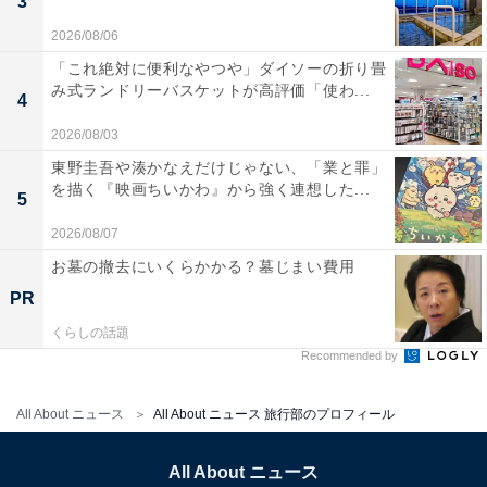
3
2026/08/06
「これ絶対に便利なやつや」ダイソーの折り畳
み式ランドリーバスケットが高評価「使わ...
4
2026/08/03
東野圭吾や湊かなえだけじゃない、「業と罪」
を描く『映画ちいかわ』から強く連想した...
5
2026/08/07
お墓の撤去にいくらかかる？墓じまい費用
PR
くらしの話題
Recommended by
All About ニュース
All About ニュース 旅行部のプロフィール
All About ニュース