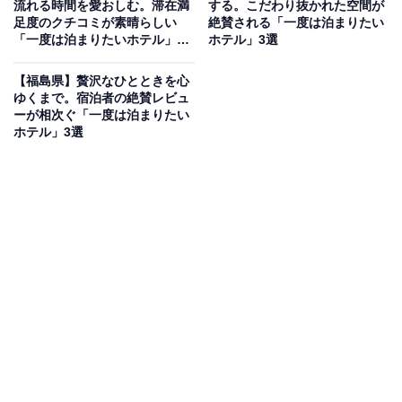
流れる時間を愛おしむ。滞在満
する。こだわり抜かれた空間が
創業90余年、海辺から徒歩圏内の谷あいに佇む「奥湯野
足度のクチコミが素晴らしい
絶賛される「一度は泊まりたい
「一度は泊まりたいホテル」3
ホテル」3選
浜温泉 龍の湯」は、緑に囲まれた静かな一軒宿。一番の
選【草津温泉・伊香保温泉・赤
魅力は、趣の異なる2種類の温泉を一度に堪能できる贅
城温泉】
【福島県】贅沢なひとときを心
沢な湯巡りです。夕食をその日の気分やお腹の具合に合
ゆくまで。宿泊者の絶賛レビュ
ーが相次ぐ「一度は泊まりたい
わせて自由に選べる独自のスタイルも好評で、朝食では
ホテル」3選
手作りにこだわった和洋バイキングを味わえます。
楽天トラベルでホテルを見る