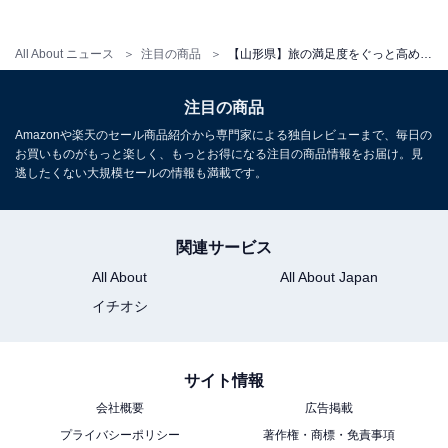
All About ニュース
注目の商品
【山形県】旅の満足度をぐっと高めてくれる。クチコミ評価の安定感が魅力の「一度は泊まりたいホテル」3選
アクセス
所在地：山形県山形市蔵王温泉933
注目の商品
交通手段：JR山形駅よりタクシー約40分／山形蔵王ICよ
Amazonや楽天のセール商品紹介から専門家による独自レビューまで、毎日の
り西蔵王高原ライン経由約30分／山形駅西口より無料送
お買いものがもっと楽しく、もっとお得になる注目の商品情報をお届け。見
逃したくない大規模セールの情報も満載です。
迎バスあり（3日前までの予約制）
料金
関連サービス
大人1名（参考価格）：1万5400円
All About
All About Japan
※料金は公式Webサイト参考価格
イチオシ
※プラン・部屋により価格は変動します
サイト情報
チェックイン・チェックアウト
会社概要
広告掲載
チェックイン：14:00
プライバシーポリシー
著作権・商標・免責事項