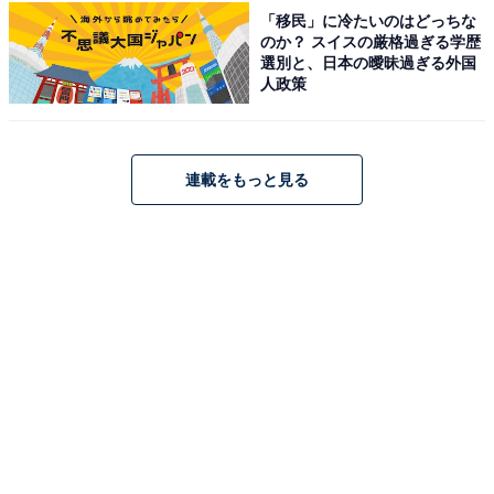
蔵王国際ホテル（画像：「蔵王国際ホテル」公式Webサイトより）
「移民」に冷たいのはどっちな
のか？ スイスの厳格過ぎる学歴
「蔵王国際ホテル」は、蔵王の自然に囲まれた高原リゾ
選別と、日本の曖昧過ぎる外国
人政策
ートです。最大の魅力は、総木造りで作られた趣深い大
浴場「八右衛門の湯」で楽しむ、源泉掛け流し100％の
硫黄泉。乳白色の湯を露天風呂や内湯で堪能できます。
連載をもっと見る
食事は山形牛をはじめとした地元の旬の食材を活かした
会席料理が提供され、心尽くしのおもてなしと共に贅沢
なひとときを過ごせます。
楽天トラベルでホテルを見る