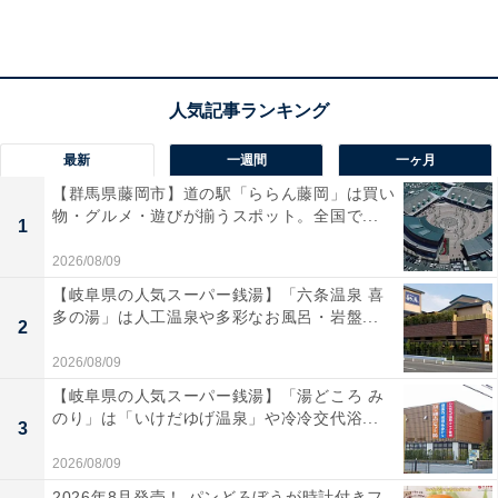
アクセス
所在地：山形県鶴岡市湯野浜2-4-47
交通手段：
・JR鶴岡駅より車で20分・バスで45分
最新
一週間
一ヶ月
・庄内空港及びICより車で10分
【群馬県藤岡市】道の駅「ららん藤岡」は買い
物・グルメ・遊びが揃うスポット。全国で...
1
料金
2026/08/09
大人1名：8695円
【岐阜県の人気スーパー銭湯】「六条温泉 喜
多の湯」は人工温泉や多彩なお風呂・岩盤...
※料金は公式Webサイト参考価格
2
※プラン・部屋により価格は変動します
2026/08/09
【岐阜県の人気スーパー銭湯】「湯どころ み
チェックイン・チェックアウト
のり」は「いけだゆげ温泉」や冷冷交代浴...
3
チェックイン：15:00から
2026/08/09
チェックアウト：11:00まで
2026年8月発売！ パンどろぼうが時計付きフ