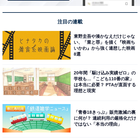
「蔵王国際ホテル」は乳白色の源泉掛け流し100％
注目の連載
の天然温泉が自慢
東野圭吾や湊かなえだけじゃな
い、「業と罪」を描く『映画ち
いかわ』から強く連想した映画
8選
20年間「駆け込み実績ゼロ」の
学校も…「こども110番の家」
は本当に必要？ PTAが直面する
理想と現実
「青春18きっぷ」販売激減の裏
に何が？ 連続利用の厳格化だけ
ではない「本当の理由」