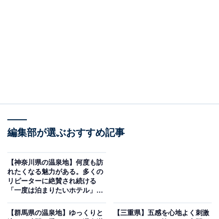
「奥湯野浜温泉 龍の湯」は創業90余年、緑に囲ま
れた静かな一軒宿
編集部が選ぶおすすめ記事
【神奈川県の温泉地】何度も訪
れたくなる魅力がある。多くの
リピーターに絶賛され続ける
「一度は泊まりたいホテル」3
選【芦ノ湖温泉、湯河原温泉】
奥湯野浜温泉 龍の湯（画像：「奥湯野浜温泉 龍の湯」公式Webサイトよ
り）
【群馬県の温泉地】ゆっくりと
【三重県】五感を心地よく刺激