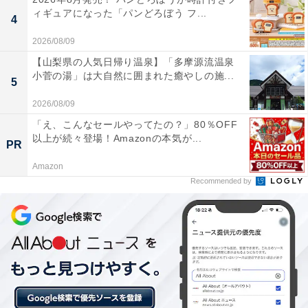
※プランにより時間が異なる可能性があります
ィギュアになった「パンどろぼう フ...
4
2026/08/09
あわせて読みたい
【山梨県の人気日帰り温泉】「多摩源流温泉
【山形県の人気ホテル】「奥湯野浜温泉 龍の
小菅の湯」は大自然に囲まれた癒やしの施...
湯」は贅沢な湯巡りが楽しめる静かな一軒宿
5
2026/08/09
「え、こんなセールやってたの？」80％OFF
以上が続々登場！Amazonの本気が...
PR
Amazon
Recommended by