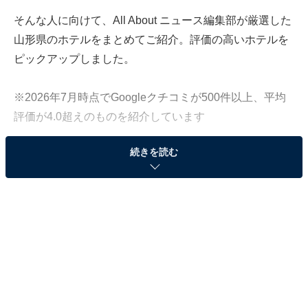
そんな人に向けて、All About ニュース編集部が厳選した
山形県のホテルをまとめてご紹介。評価の高いホテルを
ピックアップしました。
※2026年7月時点でGoogleクチコミが500件以上、平均
評価が4.0超えのものを紹介しています
続きを読む
この記事の執筆者：
All About ニュース 旅行
部
全国の人気ホテルから今泊まりたい宿を厳選してご紹介。日々更新
される売れ筋ランキングや、見逃せないセール・キャンペーン情報
など、お得に旅を楽しむための秘けつが満載です。さらに、ここで
...続きを読む
しか読めない独自コンテンツも充実。編集部員による宿泊レビュー
では、公式Webサイトだけでは分からないリアルな様子を紹介しま
※本記事で紹介している商品の購入やサービスの利用により、売上の一部が
す。
オールアバウトに還元されることがあります。