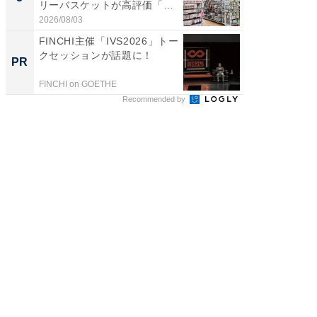
リーバスケットが高評価「使
は和の
わ...
が...
2026/08/03
2026/08/0
FINCHI主催「IVS2026」トー
シェア別荘
クセッションが話題に！
wners
PR
PR
FINCHI on GOETHE
COCO VIL
Recommended by