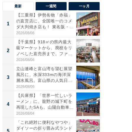
最新
一週間
一ヶ月
【三重県】伊勢名物「赤福」
【兵庫
の直営店に、全国唯一のコメ
ーメン
1
1
ダ大判焼き店も！ 東名阪・
再現した
伊...
道...
2026/08/06
2026/08/0
【千葉県】918㎡の県内最大
【三重
級マーケットから、廃校をリ
「鈴鹿天
2
2
ノベした直売所まで。ファ
は100
ー...
2026/08/06
2026/08/0
立山連峰と富山湾を望む展望
ステラ
風呂に、水深333mの海洋深
詰め放題
3
3
層水風呂。富山県の人気日
00円で「
帰...
2026/08/06
2026/08/0
【兵庫県】「世界一忙しいラ
「ミニオ
ーメン」に、龍野の城下町を
ッグ！ 
4
4
再現したSAも。山陽自動車
ど、夏限
道...
2026/08/04
2026/08/0
「これ絶対に便利なやつや」
【埼玉
ダイソーの折り畳み式ランド
「行田天
5
5