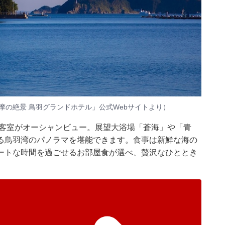
摩の絶景 鳥羽グランドホテル」公式Webサイトより）
全客室がオーシャンビュー。展望大浴場「蒼海」や「青
る鳥羽湾のパノラマを堪能できます。食事は新鮮な海の
ートな時間を過ごせるお部屋食が選べ、贅沢なひととき