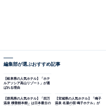
※2026年2月時点でGoogleクチコミが500件以上、平均
評価が4.0超えのものを紹介しています
楽天トラベルでホテルを見る
編集部が選ぶおすすめ記事
【岐阜県の人気ホテル】「ホテ
ルアソシア高山リゾート」が選
この記事の執筆者：
All About ニュース お買
ばれる理由
いもの部
【群馬県の人気ホテル】「四万
【宮城県の人気ホテル】「鳴子
Amazonのセール商品から売れ筋ランキングまで、毎日のお買いも
温泉 積善館本館」は日本最古の
温泉 名湯の宿 鳴子ホテル」が