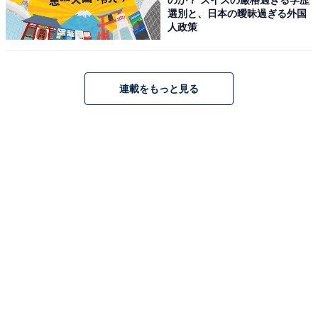
アクセス
選別と、日本の曖昧過ぎる外国
人政策
所在地：三重県志摩市阿児町神明718番地の3（賢島）
交通手段：近鉄賢島駅より送迎バスにて約3分／伊勢自
動車道 伊勢西ICより、伊勢道路（国道167号線）経由で
連載をもっと見る
約40分
料金
大人1名（参考価格）：1万4000円
※料金は公式Webサイト参考価格
※プラン・部屋により価格は変動します
チェックイン・チェックアウト
チェックイン：15:00
チェックアウト：10:00
※プランにより時間が異なる可能性があります