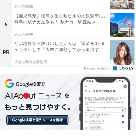
2026/08/05
【鹿児島県】桜島を望む駅ビルの大観覧車に、
無料の駅ナカ足湯も！ 駅ナカ・駅直結ス...
5
2026/08/08
「賢島宝生苑」の口コミは？
リボ地獄から抜け出したい人は、返済を3～6
ヶ月停止して『大幅に減額してから返済す...
PR
「賢島宝生苑」には、以下のような口コミが寄せられて
渋谷法務総合事務所
います。
Recommended by
英虞湾の絶景を望む庭園露天風呂が最高
伊勢海老や鮑など新鮮な海の幸が非常に豪華