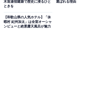
木造湯宿建築で歴史に浸るひと
選ばれる理由
のがもっと楽しく、もっとお得になる情報をお届け。編集部員によ
ときを
る独自レビューなど、ここでしか手に入らない情報も満載です。
...続きを読む
【和歌山県の人気ホテル】「休
※本記事で紹介している商品の購入やサービスの利用により、売上の一部が
暇村 紀州加太」は全室オーシャ
オールアバウトに還元されることがあります。
ンビューと絶景露天風呂が魅力
「賢島宝生苑」は全室オーシャンビューが自慢の
宿
「賢島宝生苑」は、全室オーシャンビューの客室から英
虞湾のリアス式海岸を一望できる宿です。館内のシンボ
ルである滝の流れる3層吹き抜けの「アトリウム和風庭
園」が宿泊客を圧倒します。伊勢志摩温泉「朝なぎの
湯・夕なぎの湯」では、海に浮かぶような感覚で庭園露
天風呂を楽しめるほか、お料理では「しま会席」などで
伊勢海老洗い、活け姫鮑陶板焼といった海の幸を贅沢に
堪能できます。