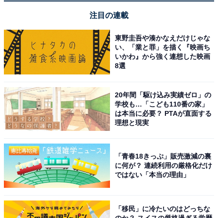
滝が流れるアトリウム庭園が開放的で素晴らしい
注目の連載
東野圭吾や湊かなえだけじゃな
い、「業と罪」を描く『映画ち
いかわ』から強く連想した映画
8選
20年間「駆け込み実績ゼロ」の
学校も…「こども110番の家」
は本当に必要？ PTAが直面する
理想と現実
「青春18きっぷ」販売激減の裏
に何が？ 連続利用の厳格化だけ
ではない「本当の理由」
アクセス・料金・宿泊情報は？
「移民」に冷たいのはどっちな
のか？ スイスの厳格過ぎる学歴