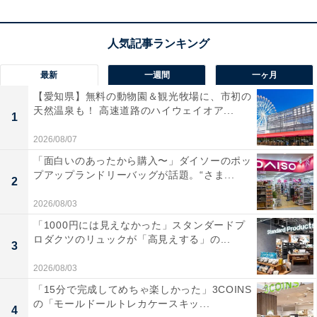
最新
一週間
一ヶ月
楽天トラベルでホテルを見る
【愛知県】無料の動物園＆観光牧場に、市初の
天然温泉も！ 高速道路のハイウェイオア...
1
2026/08/07
「面白いのあったから購入〜」ダイソーのポッ
プアップランドリーバッグが話題。“さま...
2
2026/08/03
「1000円には見えなかった」スタンダードプ
ロダクツのリュックが「高見えする」の...
3
2026/08/03
「15分で完成してめちゃ楽しかった」3COINS
の「モールドールトレカケースキッ...
4