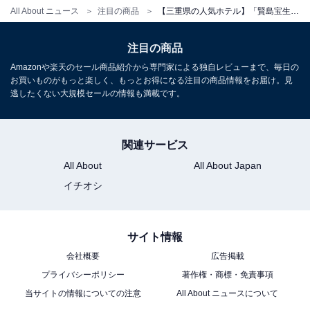
All About ニュース
注目の商品
【三重県の人気ホテル】「賢島宝生苑」が選ばれる理由
※掲載されている情報は記事公開時のものです。あらか
じめご了承ください。
注目の商品
また、記事中の宿泊プランを予約すると、売上の一部が
Amazonや楽天のセール商品紹介から専門家による独自レビューまで、毎日の
お買いものがもっと楽しく、もっとお得になる注目の商品情報をお届け。見
オールアバウトに還元されることがあります。
逃したくない大規模セールの情報も満載です。
こちらもおすすめ
関連サービス
【佐賀県の人気ホテル】「嬉野温泉 和多屋別
All About
All About Japan
荘」は二万坪の広大な敷地で伝統とモダンが融
合する宿
イチオシ
サイト情報
会社概要
広告掲載
プライバシーポリシー
著作権・商標・免責事項
当サイトの情報についての注意
All About ニュースについて