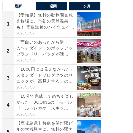
最新
一週間
一ヶ月
【愛知県】無料の動物園＆観
【兵庫
光牧場に、市初の天然温泉
ーメン
1
1
も！ 高速道路のハイウェイオ
再現した
ア...
道...
2026/08/07
2026/08/0
「面白いのあったから購
【三重
入〜」ダイソーのポップアッ
の直営
2
2
プランドリーバッグが話
ダ大判焼
題。“さま...
伊...
2026/08/03
2026/08/0
「1000円には見えなかった」
【千葉県
スタンダードプロダクツのリ
級マー
3
3
ュックが「高見えする」の...
ノベし
ー...
2026/08/03
2026/08/0
「15分で完成してめちゃ楽し
「100
かった」3COINSの「モール
スタン
4
4
ドールトレカケースキッ...
ュックが
2026/08/05
2026/08/0
【鹿児島県】桜島を望む駅ビ
立山連
ルの大観覧車に、無料の駅ナ
風呂に、
5
5