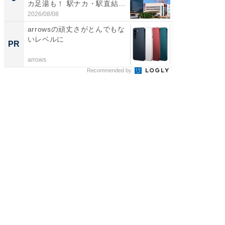
カ足湯も！ 駅ナカ・駅直結
層水風
ス...
帰...
2026/08/08
2026/08/0
arrowsの頑丈さがとんでもな
堅牢さ
いレベルに
最新「ar
PR
PR
arrows
arrows
Recommended by