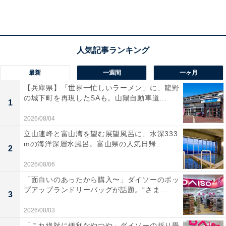
View this post on Instagram
最新
一週間
一ヶ月
【兵庫県】「世界一忙しいラーメン」に、龍野
の城下町を再現したSAも。山陽自動車道...
1
2026/08/04
立山連峰と富山湾を望む展望風呂に、水深333
mの海洋深層水風呂。富山県の人気日帰...
2
2026/08/06
利根川源流沿いに建つ「松乃井」は、谷川岳を望む壮大
「面白いのあったから購入〜」ダイソーのポッ
なロケーションと一万坪を誇る日本庭園「華松園」が魅
プアップランドリーバッグが話題。“さま...
3
力の宿です。自社所有の4つの源泉から引き湯した「生
2026/08/03
温泉」は、加水なしの源泉かけ流しで、5つの貸切風呂
「これ絶対に便利なやつや」ダイソーの折り畳