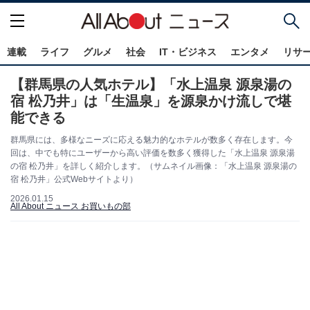
連載
ライフ
グルメ
社会
IT・ビジネス
エンタメ
リサ
【群馬県の人気ホテル】「水上温泉 源泉湯の
宿 松乃井」は「生温泉」を源泉かけ流しで堪
能できる
群馬県には、多様なニーズに応える魅力的なホテルが数多く存在します。今
回は、中でも特にユーザーから高い評価を数多く獲得した「水上温泉 源泉湯
の宿 松乃井」を詳しく紹介します。（サムネイル画像：「水上温泉 源泉湯の
宿 松乃井」公式Webサイトより）
2026.01.15
All About ニュース お買いもの部