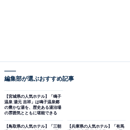
り上げるのは「水上温泉 源泉湯の宿 松乃井」です。
※2026年1月時点でGoogleクチコミが500件以上、平均
評価が4.0超えのものを紹介しています
楽天トラベルでホテルを見る
編集部が選ぶおすすめ記事
【宮城県の人気ホテル】「鳴子
温泉 湯元 吉祥」は鳴子温泉郷
の豊かな湯を、歴史ある湯治場
の雰囲気とともに堪能できる
この記事の執筆者：
All About ニュース お買
いもの部
【鳥取県の人気ホテル】「三朝
【兵庫県の人気ホテル】「有馬