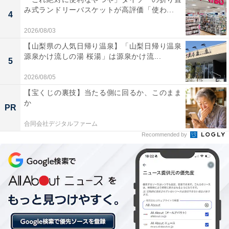
を含む多彩な湯殿で堪能できます。食事は信頼できる生
み式ランドリーバスケットが高評価「使わ...
産者から仕入れた「安全・新鮮・美味」な食材にこだわ
4
り、和の趣と洋の機能美が調和した客室で心和むひとと
2026/08/03
きを約束。四季折々の大自然を庭園で感じながら、豊か
【山梨県の人気日帰り温泉】「山梨日帰り温泉
源泉かけ流しの湯 桜湯」は源泉かけ流...
な湯の恵みに浸る贅沢な時間を過ごせます。
5
2026/08/05
【宝くじの裏技】当たる側に回るか、このまま
か
PR
合同会社デジタルファーム
楽天トラベルでホテルを見る
Recommended by