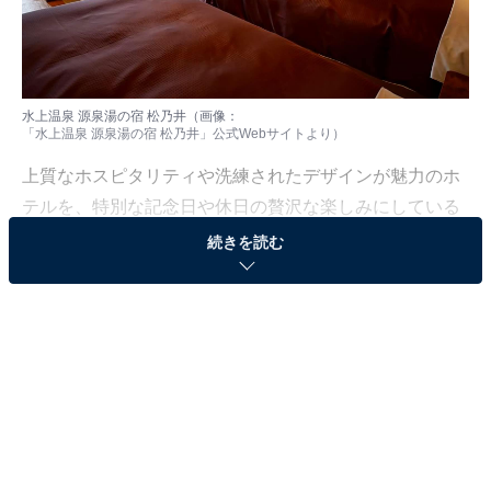
水上温泉 源泉湯の宿 松乃井（画像：
「水上温泉 源泉湯の宿 松乃井」公式Webサイト
より）
上質なホスピタリティや洗練されたデザインが魅力のホ
テルを、特別な記念日や休日の贅沢な楽しみにしている
人も少なくないはず。日常を忘れ、心身ともに満たされ
続きを読む
る非日常の体験は、何物にも代えがたい時間ですよね。
しかし、近年では多様なコンセプトや高い人気をほこる
ホテルも多く、どこに滞在すればよいか迷ってしま
う……そんな思いを抱えている人もいるのではないでし
ょうか。
そんな人に向けて、All About ニュース編集部が厳選した
人気かつ評価の高い施設を厳選して紹介します。今回取