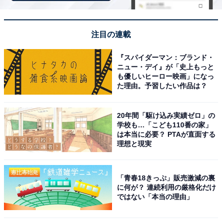
注目の連載
『スパイダーマン：ブランド・
ニュー・デイ』が「史上もっと
も優しいヒーロー映画」になっ
た理由。予習したい作品は？
20年間「駆け込み実績ゼロ」の
学校も…「こども110番の家」
「水上温泉 源泉湯の宿 松乃井」の口コミは？
は本当に必要？ PTAが直面する
理想と現実
「水上温泉 源泉湯の宿 松乃井」には、以下のような口コ
ミが寄せられています。
「青春18きっぷ」販売激減の裏
に何が？ 連続利用の厳格化だけ
ではない「本当の理由」
種類豊富な食事を楽しめました