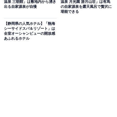
温泉 三朝館」は敷地内から湧き
温泉 月光園 游月山荘」は有馬
出る自家源泉が自慢
の自家源泉を露天風呂で贅沢に
Amazonのセール商品から売れ筋ランキングまで、毎日のお買いも
堪能できる
のがもっと楽しく、もっとお得になる情報をお届け。編集部員によ
る独自レビューなど、ここでしか手に入らない情報も満載です。
...続きを読む
【静岡県の人気ホテル】「熱海
シーサイドスパ＆リゾート」は
※本記事で紹介している商品の購入やサービスの利用により、売上の一部が
全室オーシャンビューの開放感
オールアバウトに還元されることがあります。
あふれるホテル
「水上温泉 源泉湯の宿 松乃井」は一万坪を誇る日
本庭園「華松園」が魅力の宿