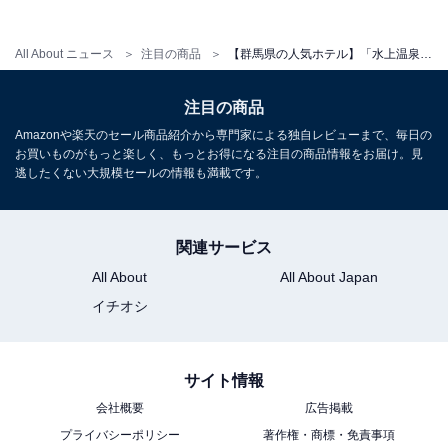
All About ニュース
注目の商品
【群馬県の人気ホテル】「水上温泉 源泉湯の宿 松乃井」は「生温泉」を源泉かけ流しで堪能できる
アクセス・料金・宿泊情報は？
注目の商品
Amazonや楽天のセール商品紹介から専門家による独自レビューまで、毎日の
お買いものがもっと楽しく、もっとお得になる注目の商品情報をお届け。見
アクセス
逃したくない大規模セールの情報も満載です。
所在地：群馬県利根郡みなかみ町湯原551
交通手段：
関連サービス
・関越道水上ICより車5分
All About
All About Japan
・JR上越線水上駅より徒歩15分
イチオシ
・JR上毛高原駅及びJR水上駅と宿の間で送迎バスあり
料金
サイト情報
大人1名：1万3200円～
会社概要
広告掲載
※料金は公式Webサイト参考価格 ​​​​​​
プライバシーポリシー
著作権・商標・免責事項