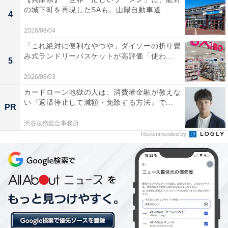
レストランでは、相模湾の絶景を眺めながら新鮮な海の
の城下町を再現したSAも。山陽自動車道...
幸をビュッフェスタイルで味わえるのが魅力。明るい木
4
目調のデザインが心地よく、心身ともにリフレッシュで
2026/08/04
きるひとときを過ごせます。
「これ絶対に便利なやつや」ダイソーの折り畳
み式ランドリーバスケットが高評価「使わ...
5
2026/08/03
カードローン地獄の人は、消費者金融が教えな
い『返済停止して減額・免除する方法』で...
PR
楽天トラベルでホテルを見る
渋谷法務総合事務所
Recommended by