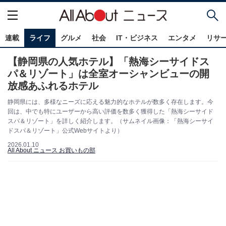
連載
ライフ
グルメ
社会
IT・ビジネス
エンタメ
リサ
【静岡県の人気ホテル】「熱海シーサイドス
パ＆リゾート」は全室オーシャンビューの開
放感あふれるホテル
静岡県には、多様なニーズに応える魅力的なホテルが数多く存在します。今
回は、中でも特にユーザーから高い評価を数多く獲得した「熱海シーサイド
スパ＆リゾート」を詳しく紹介します。（サムネイル画像：「熱海シーサイ
ドスパ＆リゾート」公式Webサイトより）
2026.01.10
All About ニュース お買いもの部