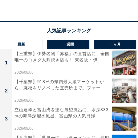
View this post on Instagram
最新
一週間
一ヶ月
【三重県】伊勢名物「赤福」の直営店に、全国
唯一のコメダ大判焼き店も！ 東名阪・伊...
1
2026/08/06
【千葉県】918㎡の県内最大級マーケットか
ら、廃校をリノベした直売所まで。ファー...
2
2026/08/06
静岡県・熱海にある「熱海シーサイドスパ＆リゾート」
立山連峰と富山湾を望む展望風呂に、水深333
は、全室オーシャンビューの開放感あふれるホテルで
mの海洋深層水風呂。富山県の人気日帰...
3
す。敷地内から湧き出る豊かな源泉を、海を望む大浴場
2026/08/06
や露天風呂で贅沢に堪能できます。リニューアルされた
【兵庫県】「世界一忙しいラーメン」に、龍野