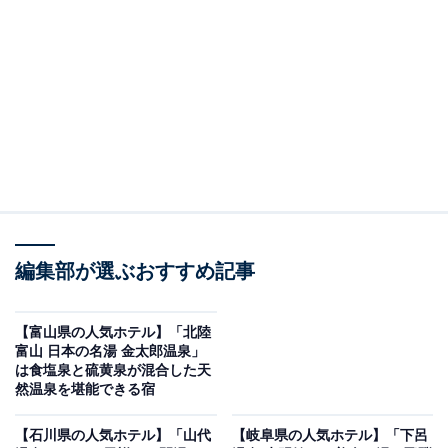
り上げるのは「熱海シーサイドスパ＆リゾート」です。
※2026年1月時点でGoogleクチコミが500件以上、平均
評価が4.0超えのものを紹介しています
楽天トラベルでホテルを見る
編集部が選ぶおすすめ記事
【富山県の人気ホテル】「北陸
富山 日本の名湯 金太郎温泉」
は食塩泉と硫黄泉が混合した天
然温泉を堪能できる宿
この記事の執筆者：
All About ニュース お買
いもの部
【石川県の人気ホテル】「山代
【岐阜県の人気ホテル】「下呂