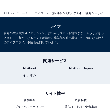
All About ニュース
ライフ
【静岡県の人気ホテル】「熱海シーサイドスパ＆リゾート」は全室オーシャンビューの開放感あふれるホテル
アクセス・料金・宿泊情報は？
ライフ
アクセス
話題の生活雑貨やファッション、お出かけスポット情報など、暮らしがもっ
と楽しく、豊かになるヒントが満載。編集部が独自調査した、気になる他人
所在地：静岡県熱海市東海岸町6番53号
のライフスタイル事情も公開しています。
交通手段：熱海駅から徒歩で約10分
関連サービス
料金
All About
All About Japan
大人1名：5720円～
イチオシ
※料金は公式Webサイト参考価格
※プラン・部屋により価格は変動します
サイト情報
チェックイン・チェックアウト
会社概要
広告掲載
チェックイン：15:00から
プライバシーポリシー
著作権・商標・免責事項