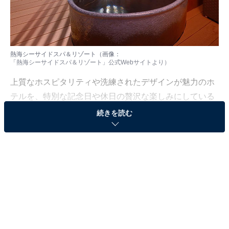
熱海シーサイドスパ＆リゾート（画像：
「熱海シーサイドスパ＆リゾート」公式Webサイト
より）
上質なホスピタリティや洗練されたデザインが魅力のホ
テルを、特別な記念日や休日の贅沢な楽しみにしている
人も少なくないはず。日常を忘れ、心身ともに満たされ
続きを読む
る非日常の体験は、何物にも代えがたい時間ですよね。
しかし、近年では多様なコンセプトや高い人気をほこる
ホテルも多く、どこに滞在すればよいか迷ってしま
う……そんな思いを抱えている人もいるのではないでし
ょうか。
そんな人に向けて、All About ニュース編集部が厳選した
人気かつ評価の高い施設を厳選して紹介します。今回取