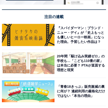
注目の連載
『スパイダーマン：ブランド・
ニュー・デイ』が「史上もっと
も優しいヒーロー映画」になっ
た理由。予習したい作品は？
20年間「駆け込み実績ゼロ」の
「熱海シーサイドスパ＆リゾート」の口コミは？
学校も…「こども110番の家」
は本当に必要？ PTAが直面する
理想と現実
「熱海シーサイドスパ＆リゾート」には、以下のような
口コミが寄せられています。
「青春18きっぷ」販売激減の裏
に何が？ 連続利用の厳格化だけ
部屋からの海と日の出が最高
ではない「本当の理由」