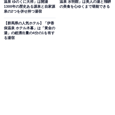
温泉 ゆのくに天祥」は開湯
温泉 水明館」は美人の湯と飛騨
1300年の歴史ある源泉と自家源
の美食を心ゆくまで堪能できる
Amazonのセール商品から売れ筋ランキングまで、毎日のお買いも
泉の2つを併せ持つ湯宿
のがもっと楽しく、もっとお得になる情報をお届け。編集部員によ
る独自レビューなど、ここでしか手に入らない情報も満載です。
...続きを読む
【群馬県の人気ホテル】「伊香
保温泉 ホテル木暮」は「黄金の
※本記事で紹介している商品の購入やサービスの利用により、売上の一部が
湯」の総湧出量の4分の1を有す
オールアバウトに還元されることがあります。
る湯宿
「熱海シーサイドスパ＆リゾート」で豊かな源泉
を贅沢に堪能