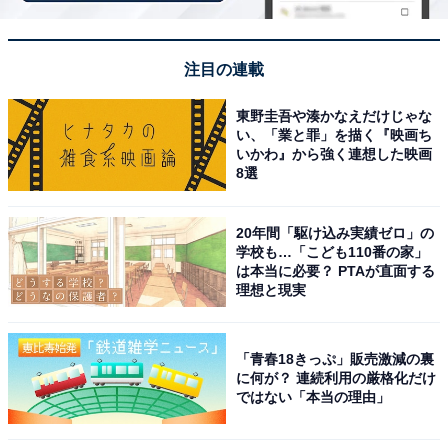
注目の連載
東野圭吾や湊かなえだけじゃな
い、「業と罪」を描く『映画ち
いかわ』から強く連想した映画
8選
20年間「駆け込み実績ゼロ」の
学校も…「こども110番の家」
は本当に必要？ PTAが直面する
理想と現実
「青春18きっぷ」販売激減の裏
に何が？ 連続利用の厳格化だけ
伊香保温泉 ホテル木暮（画像：「伊香保温泉 ホテル木暮」公式Webサイト
より）
ではない「本当の理由」
伊香保温泉 ホテル木暮は、名湯「黄金の湯」の総湧出量