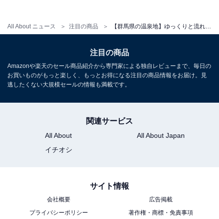
所在地：群馬県渋川市伊香保町伊香保135番地
交通手段：関越自動車道 渋川伊香保ICより約20分／JR
All About ニュース
注目の商品
【群馬県の温泉地】ゆっくりと流れる時間を愛おしむ。滞在満足度のクチコミが素晴らしい「一度は泊まりたいホテル」3選【草津温泉・伊香保温泉・赤城温泉】
渋川駅より路線バスで約30分
注目の商品
料金
Amazonや楽天のセール商品紹介から専門家による独自レビューまで、毎日の
大人1名（参考価格）：2万1120円
お買いものがもっと楽しく、もっとお得になる注目の商品情報をお届け。見
逃したくない大規模セールの情報も満載です。
※料金は公式Webサイト参考価格
※プラン・部屋により価格は変動します
関連サービス
チェックイン・チェックアウト
All About
All About Japan
チェックイン：15:00
イチオシ
チェックアウト：10:00
※プランにより時間が異なる可能性があります
サイト情報
あわせて読みたい
会社概要
広告掲載
【伊香保温泉の人気ホテル】「伊香保温泉 ホ
プライバシーポリシー
著作権・商標・免責事項