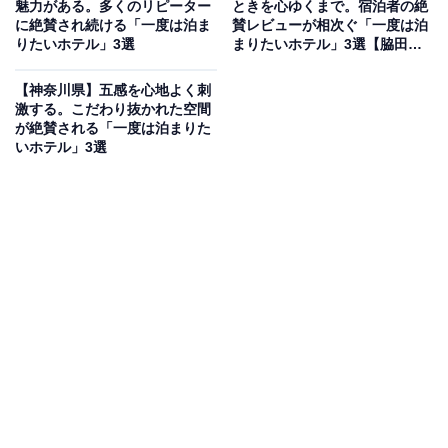
魅力がある。多くのリピーター
ときを心ゆくまで。宿泊者の絶
源泉」と「西の河原源泉」の2種類の源泉を引き、6つの
に絶賛され続ける「一度は泊ま
賛レビューが相次ぐ「一度は泊
掛け流しの湯船を備えています。天然温泉内風呂付や露
りたいホテル」3選
まりたいホテル」3選【脇田温
泉、筑後川温泉、二日市温泉】
天風呂付など趣の異なる客室が揃い、地元の特産物や旬
【神奈川県】五感を心地よく刺
の素材を活かした美味しい料理も魅力です。館内には花
激する。こだわり抜かれた空間
回廊など美しい景色が広がり、温泉街の中心である湯畑
が絶賛される「一度は泊まりた
いホテル」3選
まで徒歩3分という観光に便利な立地も特徴です。
楽天トラベルでホテルを見る
アクセス