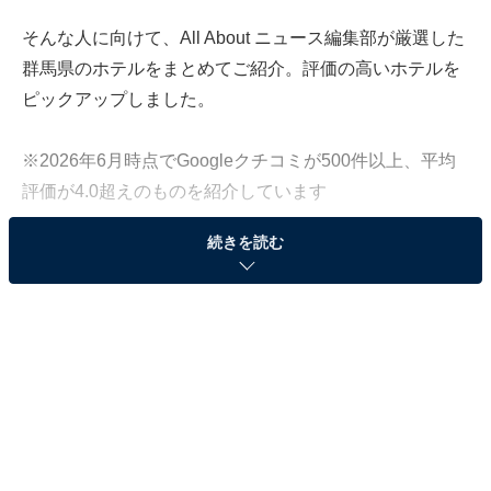
そんな人に向けて、All About ニュース編集部が厳選した
群馬県のホテルをまとめてご紹介。評価の高いホテルを
ピックアップしました。
※2026年6月時点でGoogleクチコミが500件以上、平均
評価が4.0超えのものを紹介しています
続きを読む
この記事の執筆者：
All About ニュース お買
いもの部
Amazonのセール商品から売れ筋ランキングまで、毎日のお買いも
のがもっと楽しく、もっとお得になる情報をお届け。編集部員によ
る独自レビューなど、ここでしか手に入らない情報も満載です。
...続きを読む
※本記事で紹介している商品の購入やサービスの利用により、売上の一部が
オールアバウトに還元されることがあります。