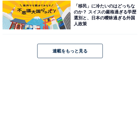
の4分の1を有する、圧倒的な湯量が自慢の宿です。非日
「移民」に冷たいのはどっちな
のか？ スイスの厳格過ぎる学歴
常の癒し空間で湯浴み体験をできる大浴場「千楽」で
選別と、日本の曖昧過ぎる外国
は、多彩な露天風呂や寝湯などで源泉掛け流しの湯を心
人政策
ゆくまで堪能できます。お料理は群馬の食材を活かした
「創作和会席」が提供され、目と舌で旬を味わえます。
連載をもっと見る
楽天トラベルでホテルを見る
アクセス