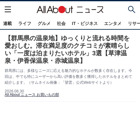
連載
ライフ
グルメ
社会
IT・ビジネス
エンタメ
リサ
【群馬県の温泉地】ゆっくりと流れる時間を
愛おしむ。滞在満足度のクチコミが素晴らし
い「一度は泊まりたいホテル」3選【草津温
泉・伊香保温泉・赤城温泉】
群馬県には、多様なニーズに応える魅力的なホテルが数多く存在します。今
回は、中でも特にユーザーから高い評価を数多く獲得したホテルをまとめて
紹介します。（サムネイル画像：「望雲」公式Webサイトより）
2026.06.30
All About ニュース お買いもの部