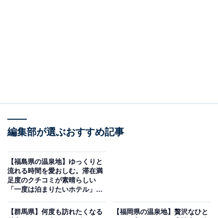
「望雲」は2種の源泉と美味しい食事が魅力
編集部が選ぶおすすめ記事
【福島県の温泉地】ゆっくりと
流れる時間を愛おしむ。滞在満
足度のクチコミが素晴らしい
「一度は泊まりたいホテル」3
望雲（画像：「望雲」公式Webサイトより）
選【いわき湯本温泉・母畑温
泉・飯坂温泉】
「望雲」は、慶長3年創業の歴史ある旅館です。「万代
【群馬県】何度も訪れたくなる
【福岡県の温泉地】贅沢なひと