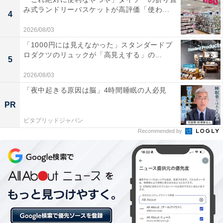
【草津温泉の人気ホテル】「望雲」は2種の
み式ランドリーバスケットが高評価「使わ...
4
源泉と美味しい食事が魅力
2026/08/03
「1000円には見えなかった」スタンダードプ
ロダクツのリュックが「高見えする」の...
5
2026/08/03
「夜中起きる原因は脳」4時間睡眠の人必見
PR
ビタブリッドジャパン
Recommended by
「伊香保温泉 ホテル木暮」は北関東最大級の湯殿
と黄金の湯が自慢の宿