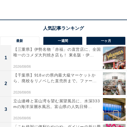
所在地：群馬県吾妻郡草津町433
交通手段：ＪＲ吾妻線長野原草津口駅から車で２０分。
／草津温泉バスターミナルより送迎
料金
最新
一週間
一ヶ月
【三重県】伊勢名物「赤福」の直営店に、全国
大人1名（参考価格）：1万9800円
唯一のコメダ大判焼き店も！ 東名阪・伊...
1
※料金は公式Webサイト参考価格
※プラン・部屋により価格は変動します
2026/08/06
【千葉県】918㎡の県内最大級マーケットか
ら、廃校をリノベした直売所まで。ファー...
チェックイン・チェックアウト
2
チェックイン：14:00
2026/08/06
チェックアウト：10:00
立山連峰と富山湾を望む展望風呂に、水深333
mの海洋深層水風呂。富山県の人気日帰...
※プランにより時間が異なる可能性があります
3
2026/08/06
あわせて読みたい
「これ絶対に便利なやつや」ダイソーの折り畳