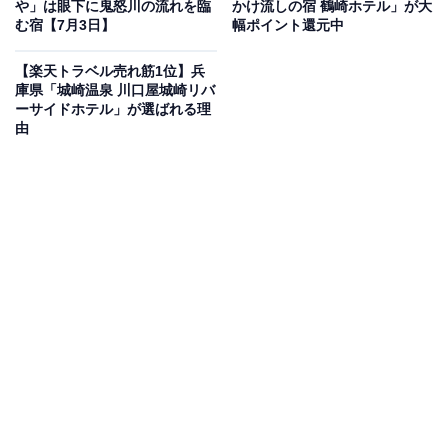
や」は眼下に鬼怒川の流れを臨
かけ流しの宿 鶴崎ホテル」が大
む宿【7月3日】
幅ポイント還元中
【楽天トラベル売れ筋1位】兵
この宿泊施設のおすすめポイントは？
庫県「城崎温泉 川口屋城崎リバ
ーサイドホテル」が選ばれる理
「盛岡つなぎ温泉 四季亭」は、平安時代末期から続く名
由
湯を堪能できる宿。pH9.1の柔らかなアルカリ性硫黄泉
は肌を引き締める効果が期待でき、大浴場や露天風呂で
美肌の湯を満喫できます。食事は三陸の海の幸やみちの
くの山の幸、こだわりのダシや岩手県産米を用いた料理
長自慢の料理を提供。夕食・朝食ともにお食事処でゆっ
くりと味わえます。
宿泊者からは「夕食、朝食共に部屋食で、ゆっくりと食
べることができました」「お料理も温泉も素晴らしく、
何も言うことはありません」という声があがっていま
す。良質な美肌の湯に癒やされたい人や、地元の旬の味