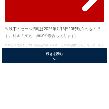
※以下のセール情報は2026年7月5日10時現在のもので
す。料金の変更、満室の場合もあります。
※本記事で紹介している商品の購入やサービスの利用により、売上の一部が
オールアバウトに還元されることがあります。
続きを読む
「盛岡つなぎ温泉 四季亭」が10％オフで登場！