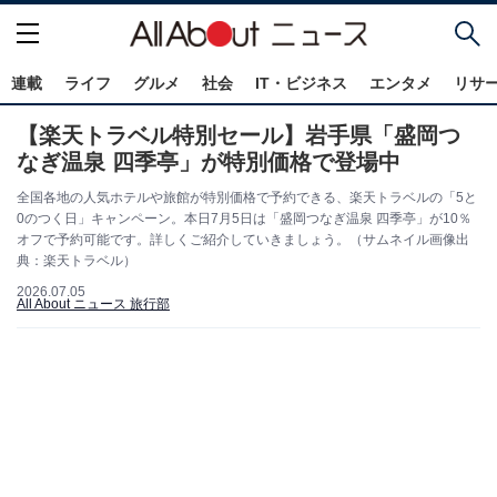
連載
ライフ
グルメ
社会
IT・ビジネス
エンタメ
リサ
【楽天トラベル特別セール】岩手県「盛岡つ
なぎ温泉 四季亭」が特別価格で登場中
全国各地の人気ホテルや旅館が特別価格で予約できる、楽天トラベルの「5と
0のつく日」キャンペーン。本日7月5日は「盛岡つなぎ温泉 四季亭」が10％
オフで予約可能です。詳しくご紹介していきましょう。（サムネイル画像出
典：楽天トラベル）
2026.07.05
All About ニュース 旅行部