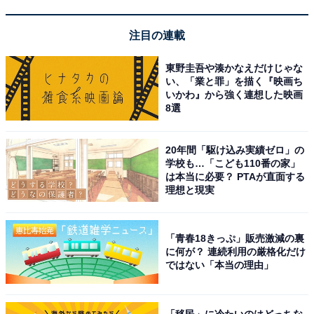
注目の連載
東野圭吾や湊かなえだけじゃな
い、「業と罪」を描く『映画ち
いかわ』から強く連想した映画
8選
20年間「駆け込み実績ゼロ」の
学校も…「こども110番の家」
は本当に必要？ PTAが直面する
理想と現実
「青春18きっぷ」販売激減の裏
に何が？ 連続利用の厳格化だけ
ではない「本当の理由」
「移民」に冷たいのはどっちな