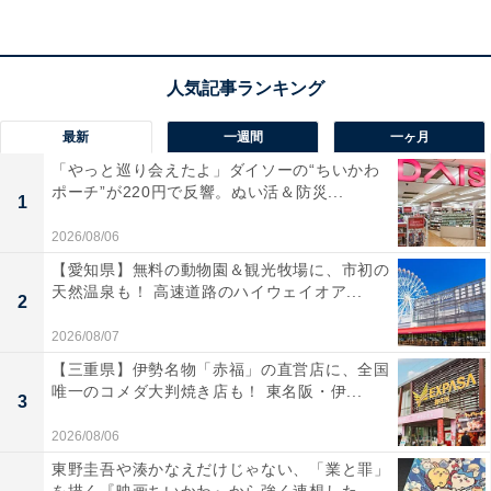
覚を活かした料理をお食事処で楽しみたい人におすすめ
の宿です。
あわせて読みたい
【つなぎ温泉の人気ホテル】「盛岡つなぎ温
最新
一週間
一ヶ月
泉 愛真館」が選ばれる理由
「やっと巡り会えたよ」ダイソーの“ちいかわ
ポーチ”が220円で反響。ぬい活＆防災...
1
※掲載されている情報は記事公開時のものです。あらか
2026/08/06
じめご了承ください。 また、記事中の宿泊プランを予約
【愛知県】無料の動物園＆観光牧場に、市初の
すると、売上の一部がオールアバウトに還元されること
天然温泉も！ 高速道路のハイウェイオア...
2
があります。
2026/08/07
【三重県】伊勢名物「赤福」の直営店に、全国
この記事の執筆者：
All About ニュース 旅行
唯一のコメダ大判焼き店も！ 東名阪・伊...
3
部
2026/08/06
全国の人気ホテルから今泊まりたい宿を厳選してご紹介。日々更新
東野圭吾や湊かなえだけじゃない、「業と罪」
される売れ筋ランキングや、見逃せないセール・キャンペーン情報