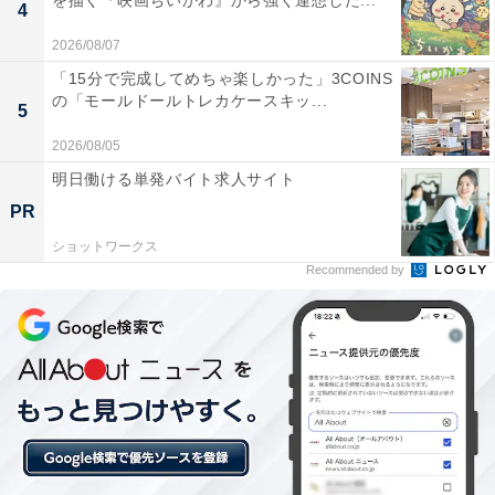
を描く『映画ちいかわ』から強く連想した...
など、お得に旅を楽しむための秘けつが満載です。さらに、ここで
...続きを読む
4
しか読めない独自コンテンツも充実。編集部員による宿泊レビュー
2026/08/07
では、公式Webサイトだけでは分からないリアルな様子を紹介しま
す。
「15分で完成してめちゃ楽しかった」3COINS
こちらもおすすめ
の「モールドールトレカケースキッ...
5
【楽天トラベル売れ筋1位】富山県「氷見温泉郷
2026/08/05
くつろぎの宿 うみあかり」は窓から青々とした
富山湾や山々の翠を望める宿【7月4日】
明日働ける単発バイト求人サイト
PR
ショットワークス
Recommended by