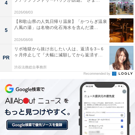
プアップランドリーバッグが話題。“さま...
4
2026/08/03
【和歌山県の人気日帰り温泉】「かつらぎ温泉
八風の湯」は名物の化石海水を含んだ濃...
5
2026/08/08
リボ地獄から抜け出したい人は、返済を3～6
ヶ月停止して『大幅に減額してから返済す...
PR
「盛岡つなぎ温泉 愛真館」の口コミは？
渋谷法務総合事務所
Recommended by
「盛岡つなぎ温泉 愛真館」には、以下のような口コミが
寄せられています。
多彩な湯舟でのんびりとお風呂のはしごを楽しめる
アルコールも楽しめるドリンクインクルーシブが好