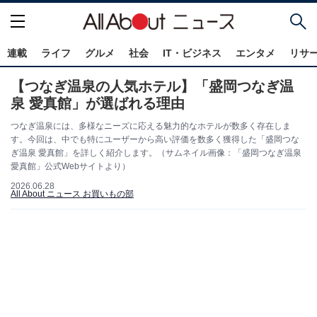
連載
ライフ
グルメ
社会
IT・ビジネス
エンタメ
リサ
【つなぎ温泉の人気ホテル】「盛岡つなぎ温
泉 愛真館」が選ばれる理由
つなぎ温泉には、多様なニーズに応える魅力的なホテルが数多く存在しま
す。今回は、中でも特にユーザーから高い評価を数多く獲得した「盛岡つな
ぎ温泉 愛真館」を詳しく紹介します。（サムネイル画像：「盛岡つなぎ温泉
愛真館」公式Webサイトより）
2026.06.28
All About ニュース お買いもの部