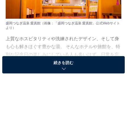
盛岡つなぎ温泉 愛真館（画像：「盛岡つなぎ温泉 愛真館」公式Webサイト
より）
上質なホスピタリティや洗練されたデザイン、そして身
も心も解きほぐす豊かな湯。 そんなホテルや旅館を、特
別な記念日の楽しみにしている人も多いはず。日常を忘
れ、名湯に癒やされながら満たされる非日常の体験は、
続きを読む
何物にも代えがたい時間ですよね。しかし、近年では趣
向を凝らした温泉宿や人気のホテルも多く、どこに滞在
すればよいか迷ってしまう……そんな思いを抱えている
人もいるのではないでしょうか。
そんな人に向けて、All About ニュース編集部が厳選した
人気かつ評価の高い施設を厳選して紹介します。今回取
り上げるのはつなぎ温泉の「盛岡つなぎ温泉 愛真館」で