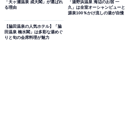
「天ヶ瀬温泉 成天閣」が選ばれ
「湯野浜温泉 海辺のお宿 一
る理由
久」は全室オーシャンビューと
Amazonのセール商品から売れ筋ランキングまで、毎日のお買いも
源泉100％かけ流しの湯が自慢
のがもっと楽しく、もっとお得になる情報をお届け。編集部員によ
る独自レビューなど、ここでしか手に入らない情報も満載です。
...続きを読む
【脇田温泉の人気ホテル】「脇
田温泉 楠水閣」は多彩な湯めぐ
※本記事で紹介している商品の購入やサービスの利用により、売上の一部が
りと旬の会席料理が魅力
オールアバウトに還元されることがあります。
「盛岡つなぎ温泉 愛真館」は多彩な湯船とドリン
クインクルーシブが魅力
「盛岡つなぎ温泉 愛真館」は、多彩な湯舟を楽しめる温
泉旅館です。名物の「庭園縄文風呂」では露天風呂の
「ストーンサークルの湯」や深さ120cmの立ち湯「竪穴
の湯」など趣向を凝らした温泉を満喫できます。食事は
レストラン「さんさ33」での季節替わりバイキングのほ
か、「盛岡冷麺・焼肉 黒ひげ」で本格的な焼肉も堪能可
能です。アルコール類からソフトドリンクまで自由に楽