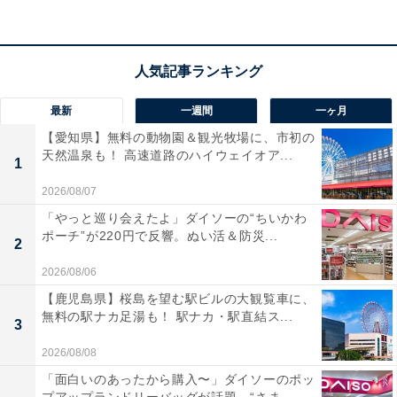
しめるドリンクインクルーシブサービスも魅力となって
います。
最新
一週間
一ヶ月
【愛知県】無料の動物園＆観光牧場に、市初の
天然温泉も！ 高速道路のハイウェイオア...
楽天トラベルでホテルを見る
1
2026/08/07
「やっと巡り会えたよ」ダイソーの“ちいかわ
ポーチ”が220円で反響。ぬい活＆防災...
2
2026/08/06
【鹿児島県】桜島を望む駅ビルの大観覧車に、
無料の駅ナカ足湯も！ 駅ナカ・駅直結ス...
3
2026/08/08
「面白いのあったから購入〜」ダイソーのポッ