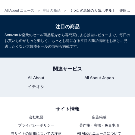
All About ニュース
注目の商品
【つなぎ温泉の人気ホテル】「盛岡つなぎ温泉 愛真館」が選ばれる理由
チェックイン・チェックアウト
チェックイン：15:00
注目の商品
チェックアウト：10:00
Amazonや楽天のセール商品紹介から専門家による独自レビューまで、毎日の
お買いものがもっと楽しく、もっとお得になる注目の商品情報をお届け。見
※プランにより時間が異なる可能性があります
逃したくない大規模セールの情報も満載です。
※掲載されている情報は記事公開時のものです。あらか
じめご了承ください。
関連サービス
また、記事中の宿泊プランを予約すると、売上の一部が
All About
All About Japan
オールアバウトに還元されることがあります。
イチオシ
こちらもおすすめ
サイト情報
【宝泉寺温泉の人気ホテル】「宝泉寺温泉 旅館
会社概要
広告掲載
やひろ」が選ばれる理由
プライバシーポリシー
著作権・商標・免責事項
当サイトの情報についての注意
All About ニュースについて