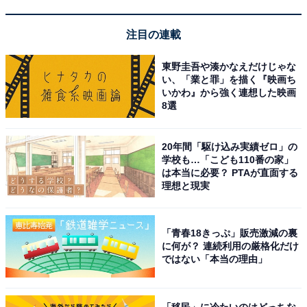
評
注目の連載
東野圭吾や湊かなえだけじゃな
郷土料理など豊富なメニューのバイキングを満喫で
い、「業と罪」を描く『映画ち
きる
いかわ』から強く連想した映画
8選
20年間「駆け込み実績ゼロ」の
学校も…「こども110番の家」
は本当に必要？ PTAが直面する
理想と現実
「青春18きっぷ」販売激減の裏
に何が？ 連続利用の厳格化だけ
ではない「本当の理由」
「移民」に冷たいのはどっちな