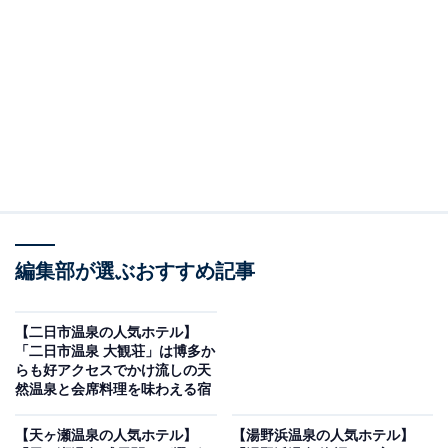
す。
※2026年6月時点で、楽天トラベル上の平均評価が4.0超
えのものを紹介しています
楽天トラベルでホテルを見る
編集部が選ぶおすすめ記事
【二日市温泉の人気ホテル】
「二日市温泉 大観荘」は博多か
らも好アクセスでかけ流しの天
然温泉と会席料理を味わえる宿
この記事の執筆者：
All About ニュース お買
いもの部
【天ヶ瀬温泉の人気ホテル】
【湯野浜温泉の人気ホテル】