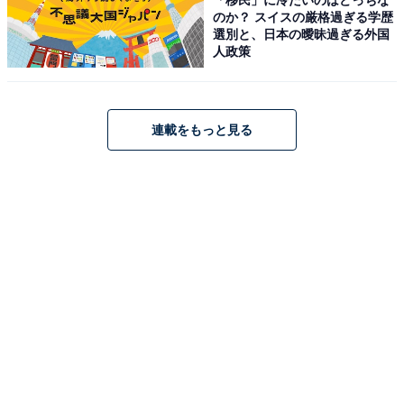
のか？ スイスの厳格過ぎる学歴
選別と、日本の曖昧過ぎる外国
人政策
アクセス・料金・宿泊情報は？
アクセス
連載をもっと見る
所在地：岩手県盛岡市繫字塗沢40-4
交通手段：盛岡駅前（東口10番乗り場）から路線バスで
約30分、つなぎ温泉下車後徒歩約10分／盛岡駅西口から
シャトルバス（つなぎ温泉ライナー）で約25分（完全予
約制）／盛岡I.Cから車で約15分
料金
大人1名（参考価格）：16,800円
※料金は公式Webサイト参考価格
※プラン・部屋により価格は変動します