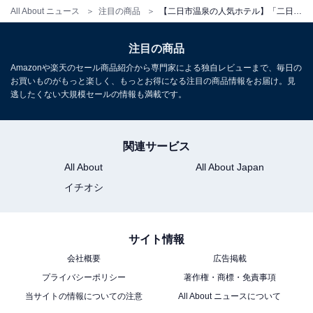
All About ニュース
注目の商品
【二日市温泉の人気ホテル】「二日市温泉 大観荘」は博多からも好アクセスでかけ流しの天然温泉と会席料理を味わえる宿
※掲載されている情報は記事公開時のものです。あらか
じめご了承ください。
注目の商品
また、記事中の宿泊プランを予約すると、売上の一部が
Amazonや楽天のセール商品紹介から専門家による独自レビューまで、毎日の
お買いものがもっと楽しく、もっとお得になる注目の商品情報をお届け。見
オールアバウトに還元されることがあります。
逃したくない大規模セールの情報も満載です。
こちらもおすすめ
関連サービス
【由布院温泉の人気ホテル】「御宿 ゆふいん
All About
All About Japan
亭」は古き良き日本の原風景と源泉かけ流しの
湯を楽しむ隠れ家
イチオシ
サイト情報
会社概要
広告掲載
プライバシーポリシー
著作権・商標・免責事項
当サイトの情報についての注意
All About ニュースについて