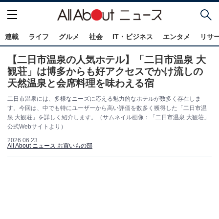
連載
ライフ
グルメ
社会
IT・ビジネス
エンタメ
リサ
【二日市温泉の人気ホテル】「二日市温泉 大
観荘」は博多からも好アクセスでかけ流しの
天然温泉と会席料理を味わえる宿
二日市温泉には、多様なニーズに応える魅力的なホテルが数多く存在しま
す。今回は、中でも特にユーザーから高い評価を数多く獲得した「二日市温
泉 大観荘」を詳しく紹介します。（サムネイル画像：「二日市温泉 大観荘」
公式Webサイトより）
2026.06.23
All About ニュース お買いもの部