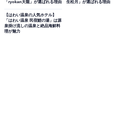
「ryokan天龍」が選ばれる理由
生松月」が選ばれる理由
Amazonのセール商品から売れ筋ランキングまで、毎日のお買いも
のがもっと楽しく、もっとお得になる情報をお届け。編集部員によ
【はわい温泉の人気ホテル】
る独自レビューなど、ここでしか手に入らない情報も満載です。
...続きを読む
「はわい温泉 民宿鯉の湯」は源
泉掛け流しの温泉と絶品海鮮料
※本記事で紹介している商品の購入やサービスの利用により、売上の一部が
理が魅力
オールアバウトに還元されることがあります。
「二日市温泉 大観荘」は博多からも好アクセスで
かけ流しの天然温泉と会席料理を味わえる宿
「二日市温泉 大観荘」は、天神・博多からアクセス抜群
の好立地に位置する、昭和レトロな雰囲気が魅力の温泉
宿です。加水・加温を行わないかけ流しの天然温泉を、
3階の展望浴場や地下大浴場、家族風呂で堪能できま
す。食事は熟練の料理人が旬の食材を活かして仕上げる
多彩な会席料理を提供しています。