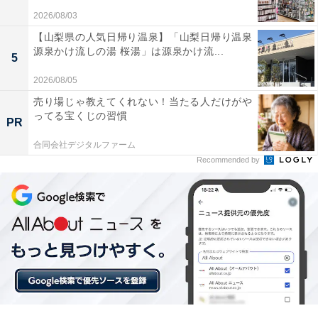
2026/08/03
【山梨県の人気日帰り温泉】「山梨日帰り温泉
源泉かけ流しの湯 桜湯」は源泉かけ流...
5
「二日市温泉 大観荘」の口コミは？
2026/08/05
売り場じゃ教えてくれない！当たる人だけがや
「二日市温泉 大観荘」には、以下のような口コミが寄せ
ってる宝くじの習慣
PR
られています。
合同会社デジタルファーム
Recommended by
源泉かけ流しでツルツルになる素晴らしい泉質の温
泉
ボリューム満点で美味しい昔ながらの朝食や部屋食
博多や太宰府天満宮への観光に便利なアクセスの良