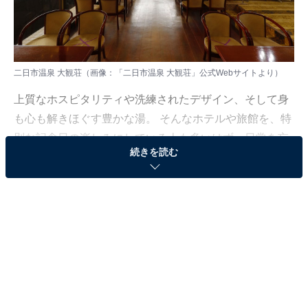
二日市温泉 大観荘（画像：「二日市温泉 大観荘」公式Webサイトより）
上質なホスピタリティや洗練されたデザイン、そして身
も心も解きほぐす豊かな湯。 そんなホテルや旅館を、特
別な記念日の楽しみにしている人も多いはず。日常を忘
続きを読む
れ、名湯に癒やされながら満たされる非日常の体験は、
何物にも代えがたい時間ですよね。しかし、近年では趣
向を凝らした温泉宿や人気のホテルも多く、どこに滞在
すればよいか迷ってしまう……そんな思いを抱えている
人もいるのではないでしょうか。
そんな人に向けて、All About ニュース編集部が厳選した
人気かつ評価の高い施設を厳選して紹介します。今回取