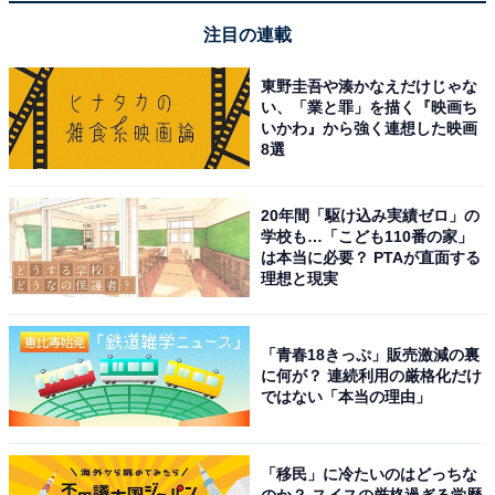
さ
注目の連載
東野圭吾や湊かなえだけじゃな
い、「業と罪」を描く『映画ち
いかわ』から強く連想した映画
8選
20年間「駆け込み実績ゼロ」の
学校も…「こども110番の家」
は本当に必要？ PTAが直面する
理想と現実
「青春18きっぷ」販売激減の裏
に何が？ 連続利用の厳格化だけ
ではない「本当の理由」
アクセス・料金・宿泊情報は？
「移民」に冷たいのはどっちな
のか？ スイスの厳格過ぎる学歴