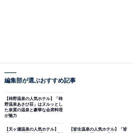
り上げるのは二日市温泉の「二日市温泉 大観荘」です。
※2026年6月時点で、楽天トラベル上の平均評価が4.0超
えのものを紹介しています
楽天トラベルでホテルを見る
編集部が選ぶおすすめ記事
【柿野温泉の人気ホテル】「柿
野温泉あさひ荘」はヌルッとし
た泉質の温泉と豪華な会席料理
が魅力
この記事の執筆者：
All About ニュース お買
いもの部
【天ヶ瀬温泉の人気ホテル】
【皆生温泉の人気ホテル】「皆