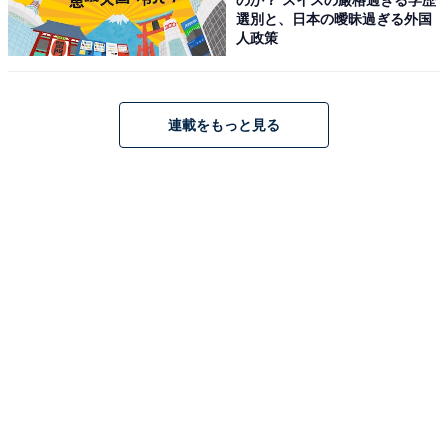
選別と、日本の曖昧過ぎる外国
人政策
アクセス
所在地：福岡県筑紫野市湯町1-12-1
交通手段：JR二日市駅より徒歩約10分／筑紫野ICより車
連載をもっと見る
で約5分
料金
大人1名（参考価格）：14,850円
※料金は公式Webサイト参考価格
※プラン・部屋により価格は変動します
チェックイン・チェックアウト
チェックイン：15:00
チェックアウト：10:00
※プランにより時間が異なる可能性があります