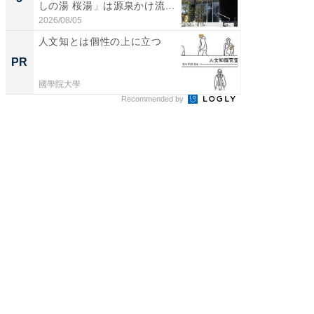
しの湯 桜湯」は源泉かけ流...
は和の
が...
2026/08/05
2026/08/0
人文知とは個性の上に立つ
人文知
値のあ
PR
PR
國學院大學
國學院大
Recommended by