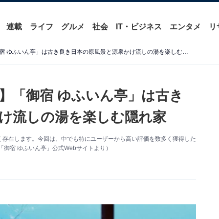
連載
ライフ
グルメ
社会
IT・ビジネス
エンタメ
リ
【由布院温泉の人気ホテル】「御宿 ゆふいん亭」は古き良き日本の原風景と源泉かけ流しの湯を楽しむ隠れ家
】「御宿 ゆふいん亭」は古き
け流しの湯を楽しむ隠れ家
く存在します。今回は、中でも特にユーザーから高い評価を数多く獲得した
御宿 ゆふいん亭」公式Webサイトより）