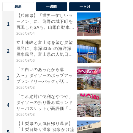
最新
一週間
一ヶ月
【兵庫県】「世界一忙しいラ
【兵庫
ーメン」に、龍野の城下町を
ーメン
1
1
再現したSAも。山陽自動車
再現した
道...
道...
2026/08/04
2026/08/0
立山連峰と富山湾を望む展望
【三重
風呂に、水深333mの海洋深
「鈴鹿天
2
2
層水風呂。富山県の人気日
は100
帰...
2026/08/06
2026/08/0
「面白いのあったから購
ステラ
入〜」ダイソーのポップアッ
詰め放題
3
3
プランドリーバッグが話
00円で「
題。“さま...
2026/08/03
2026/08/0
「これ絶対に便利なやつや」
「ミニオ
ダイソーの折り畳み式ランド
ッグ！ 
4
4
リーバスケットが高評価「使
ど、夏限
わ...
2026/08/03
2026/08/0
【山梨県の人気日帰り温泉】
【埼玉
「山梨日帰り温泉 源泉かけ流
「行田天
5
5