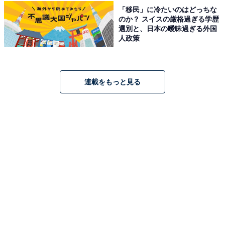
「移民」に冷たいのはどっちな
アクセス・料金・宿泊情報は？
のか？ スイスの厳格過ぎる学歴
選別と、日本の曖昧過ぎる外国
人政策
アクセス
所在地：宮城県仙台市太白区秋保町湯元字木戸保7-1
連載をもっと見る
交通手段：仙台南ICより車で約15分/仙台駅よりタクシー
で約30分（無料シャトルバス有り・要事前予約）
料金
大人1名（参考価格）：1万2150円〜
※料金は公式Webサイト参考価格
※プラン・部屋により価格は変動します
チェックイン・チェックアウト
チェックイン：15:00