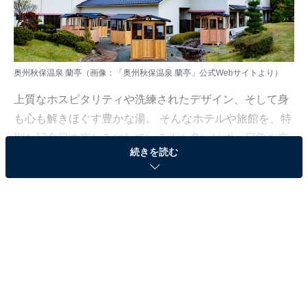
奥州秋保温泉 蘭亭（画像：「奥州秋保温泉 蘭亭」公式Webサイトより）
上質なホスピタリティや洗練されたデザイン、そして身
も心も解きほぐす豊かな湯。 そんなホテルや旅館を、特
別な記念日の楽しみにしている人も多いはず。日常を忘
続きを読む
れ、名湯に癒やされながら満たされる非日常の体験は、
何物にも代えがたい時間ですよね。しかし、近年では趣
向を凝らした温泉宿や人気のホテルも多く、どこに滞在
すればよいか迷ってしまう……そんな思いを抱えている
人もいるのではないでしょうか。
そんな人に向けて、All About ニュース編集部が厳選した
人気かつ評価の高い施設を厳選して紹介します。今回取