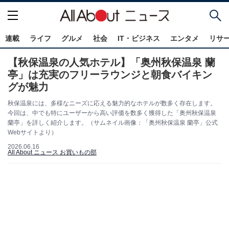
連載
ライフ
グルメ
社会
IT・ビジネス
エンタメ
リサ
【秋保温泉の人気ホテル】「奥州秋保温泉 蘭
亭」は充実のフリーラウンジと朝食バイキン
グが魅力
秋保温泉には、多様なニーズに応える魅力的なホテルが数多く存在します。
今回は、中でも特にユーザーから高い評価を数多く獲得した「奥州秋保温泉
蘭亭」を詳しく紹介します。（サムネイル画像：「奥州秋保温泉 蘭亭」公式
Webサイトより）
2026.06.16
All About ニュース お買いもの部