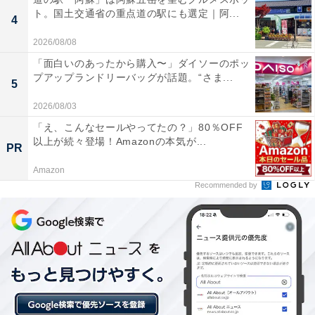
ト。国土交通省の重点道の駅にも選定｜阿...
4
2026/08/08
「面白いのあったから購入〜」ダイソーのポッ
プアップランドリーバッグが話題。“さま...
5
「奥州秋保温泉 蘭亭」の口コミは？
2026/08/03
「奥州秋保温泉 蘭亭」には、以下のような口コミが寄せ
「え、こんなセールやってたの？」80％OFF
以上が続々登場！Amazonの本気が...
られています。
PR
Amazon
畳敷きの大浴場が子どもや高齢者でも安心して利用
Recommended by
できると好評
ドリンクやスイーツが無料で楽しめるフリーラウン
ジが大満足