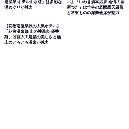
湯温泉 ホテル山水荘」は多彩な
ル】「いわき湯本温泉 雨情の宿
Amazonのセール商品から売れ筋ランキングまで、毎日のお買いも
湯めぐりが魅力
新つた」は竹林の庭園露天風呂
のがもっと楽しく、もっとお得になる情報をお届け。編集部員によ
と常磐ものの海鮮会席が魅力
る独自レビューなど、ここでしか手に入らない情報も満載です。
...続きを読む
【花巻南温泉峡の人気ホテル】
※本記事で紹介している商品の購入やサービスの利用により、売上の一部が
「花巻温泉郷 山の神温泉 優香
オールアバウトに還元されることがあります。
苑」は宮大工建築の美しさと極
上のとろとろ温泉が魅力
「奥州秋保温泉 蘭亭」は充実のフリーラウンジと
朝食バイキングが魅力
「奥州秋保温泉 蘭亭」は、赤ちゃんからご年配の方まで
安心してくつろげる「畳敷きの大浴場」が特徴の温泉宿
です。肌に優しい自家源泉の湯でリラックスした後は、
宿泊者専用フリーラウンジ「The Club Lounge Orchid」
でドリンクやスイーツなどを自由に楽しめます。朝食で
は「おだし」にこだわった50種類以上の和洋バイキング
を心ゆくまで堪能できます。