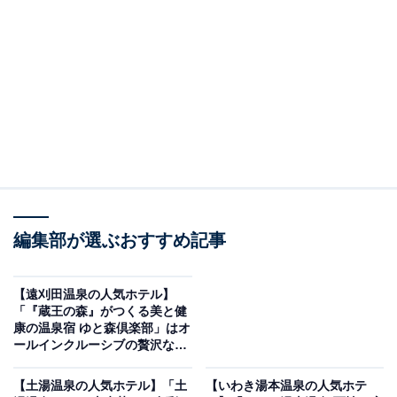
り上げるのは秋保温泉の「奥州秋保温泉 蘭亭」です。
※2026年6月時点で、楽天トラベル上の平均評価が4.0超
えのものを紹介しています
楽天トラベルでホテルを見る
編集部が選ぶおすすめ記事
【遠刈田温泉の人気ホテル】
「『蔵王の森』がつくる美と健
康の温泉宿 ゆと森倶楽部」はオ
ールインクルーシブの贅沢な癒
この記事の執筆者：
All About ニュース お買
やしが魅力
いもの部
【土湯温泉の人気ホテル】「土
【いわき湯本温泉の人気ホテ