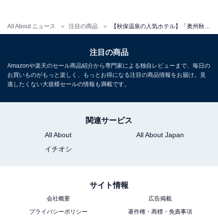
チェックアウト：10:00
※プランにより時間が異なる可能性があります
All About ニュース
注目の商品
【秋保温泉の人気ホテル】「奥州秋保温泉 蘭亭」は充実のフリーラウンジと朝食バイキングが魅力
※掲載されている情報は記事公開時のものです。あらか
注目の商品
じめご了承ください。
Amazonや楽天のセール商品紹介から専門家による独自レビューまで、毎日の
また、記事中の宿泊プランを予約すると、売上の一部が
お買いものがもっと楽しく、もっとお得になる注目の商品情報をお届け。見
逃したくない大規模セールの情報も満載です。
オールアバウトに還元されることがあります。
関連サービス
こちらもおすすめ
【鳴子温泉の人気ホテル】「鳴子温泉 名湯の宿
All About
All About Japan
鳴子ホテル」が選ばれる理由
イチオシ
サイト情報
会社概要
広告掲載
プライバシーポリシー
著作権・商標・免責事項