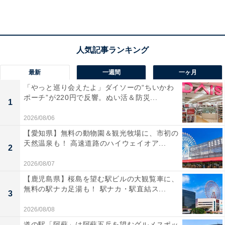
楽天トラベルでホテルを見る
最新
一週間
一ヶ月
「やっと巡り会えたよ」ダイソーの“ちいかわ
ポーチ”が220円で反響。ぬい活＆防災...
1
2026/08/06
【愛知県】無料の動物園＆観光牧場に、市初の
天然温泉も！ 高速道路のハイウェイオア...
2
2026/08/07
【鹿児島県】桜島を望む駅ビルの大観覧車に、
無料の駅ナカ足湯も！ 駅ナカ・駅直結ス...
3
2026/08/08
道の駅「阿蘇」は阿蘇五岳を望むグルメスポッ