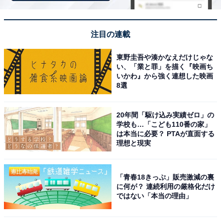
おだしにこだわった種類豊富な朝食バイキングが美
注目の連載
味しいと評判
東野圭吾や湊かなえだけじゃな
い、「業と罪」を描く『映画ち
いかわ』から強く連想した映画
8選
20年間「駆け込み実績ゼロ」の
学校も…「こども110番の家」
は本当に必要？ PTAが直面する
理想と現実
「青春18きっぷ」販売激減の裏
に何が？ 連続利用の厳格化だけ
ではない「本当の理由」