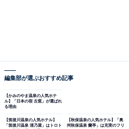
※2026年6月時点で、楽天トラベル上の平均評価が4.0超
えのものを紹介しています
楽天トラベルでホテルを見る
編集部が選ぶおすすめ記事
【かみのやま温泉の人気ホテ
ル】「日本の宿 古窯」が選ばれ
この記事の執筆者：
All About ニュース お買
る理由
いもの部
【筑後川温泉の人気ホテル】
【秋保温泉の人気ホテル】「奥
Amazonのセール商品から売れ筋ランキングまで、毎日のお買いも
「筑後川温泉 清乃屋」はトロト
州秋保温泉 蘭亭」は充実のフリ