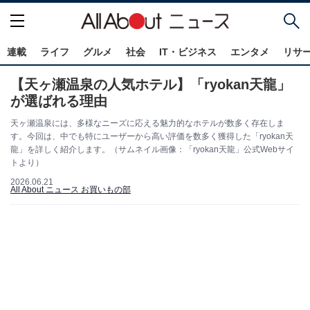
連載
ライフ
グルメ
社会
IT・ビジネス
エンタメ
リサ
【天ヶ瀬温泉の人気ホテル】「ryokan天龍」
が選ばれる理由
天ヶ瀬温泉には、多様なニーズに応える魅力的なホテルが数多く存在しま
す。今回は、中でも特にユーザーから高い評価を数多く獲得した「ryokan天
龍」を詳しく紹介します。（サムネイル画像：「ryokan天龍」公式Webサイ
トより）
2026.06.21
All About ニュース お買いもの部