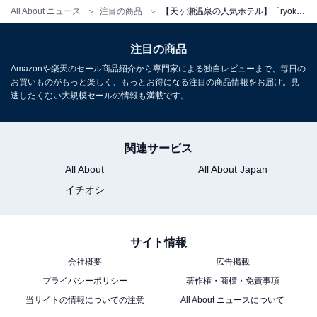
All About ニュース
注目の商品
【天ヶ瀬温泉の人気ホテル】「ryokan天龍」が選ばれる理由
※掲載されている情報は記事公開時のものです。あらか
じめご了承ください。
注目の商品
また、記事中の宿泊プランを予約すると、売上の一部が
Amazonや楽天のセール商品紹介から専門家による独自レビューまで、毎日の
お買いものがもっと楽しく、もっとお得になる注目の商品情報をお届け。見
オールアバウトに還元されることがあります。
逃したくない大規模セールの情報も満載です。
こちらもおすすめ
関連サービス
【湯野浜温泉の人気ホテル】「湯野浜温泉 愉海
All About
All About Japan
亭みやじま」は波打ち際に建つ全室オーシャン
ビューの宿
イチオシ
サイト情報
会社概要
広告掲載
プライバシーポリシー
著作権・商標・免責事項
当サイトの情報についての注意
All About ニュースについて