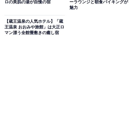
ロの美肌の湯が自慢の宿
ーラウンジと朝食バイキングが
のがもっと楽しく、もっとお得になる情報をお届け。編集部員によ
魅力
る独自レビューなど、ここでしか手に入らない情報も満載です。
...続きを読む
【蔵王温泉の人気ホテル】「蔵
※本記事で紹介している商品の購入やサービスの利用により、売上の一部が
王温泉 おおみや旅館」は大正ロ
オールアバウトに還元されることがあります。
マン漂う全館畳敷きの癒し宿
「ryokan天龍」はリニューアルで生まれ変わった
「カラダに優しい宿」で上質な湯と美食を堪能す
る隠れ家
「ryokan天龍」は、2024年春に全館リニューアルオープ
ンした「カラダに優しい宿」をコンセプトにする温泉旅
館です。足腰に不安がある方や車いすの方にも配慮した
バリアフリー設計や電動リクライニングベッドを採用す
るなど、居心地を極めた空間が魅力。天ヶ瀬の上質な温
泉に加え、手打ち蕎麦や地元大分の旬食材を盛り込んだ
「豊後会席」が心と体を満たしてくれます。