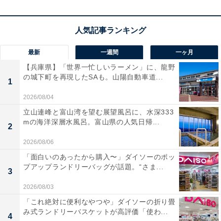
最新
一週間
一ヶ月
楽天トラベルでホテルを見る
【兵庫県】「世界一忙しいラーメン」に、龍野
の城下町を再現したSAも。山陽自動車道...
1
2026/08/04
立山連峰と富山湾を望む展望風呂に、水深333
mの海洋深層水風呂。富山県の人気日帰...
2
2026/08/06
「面白いのあったから購入〜」ダイソーのポッ
プアップランドリーバッグが話題。“さま...
3
2026/08/03
「これ絶対に便利なやつや」ダイソーの折り畳
み式ランドリーバスケットが高評価「使わ...
4