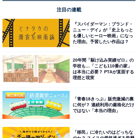
地元の食材を丁寧に調理した料理がおいしい
注目の連載
『スパイダーマン：ブランド・
ニュー・デイ』が「史上もっと
も優しいヒーロー映画」になっ
た理由。予習したい作品は？
20年間「駆け込み実績ゼロ」の
学校も…「こども110番の家」
は本当に必要？ PTAが直面する
理想と現実
「青春18きっぷ」販売激減の裏
に何が？ 連続利用の厳格化だけ
ではない「本当の理由」
アクセス・料金・宿泊情報は？
「移民」に冷たいのはどっちな
のか？ スイスの厳格過ぎる学歴