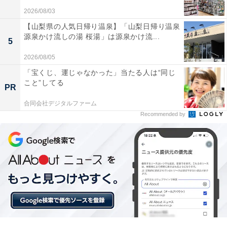
2026/08/03
【山梨県の人気日帰り温泉】「山梨日帰り温泉
源泉かけ流しの湯 桜湯」は源泉かけ流...
5
2026/08/05
「ryokan天龍」の口コミは？
「宝くじ、運じゃなかった」当たる人は“同じ
こと”してる
PR
「ryokan天龍」には、以下のような口コミが寄せられて
合同会社デジタルファーム
います。
Recommended by
スタッフの温かい接客や人柄が非常に素晴らしい
とろみのある温泉は湯の花が舞い肌がすべすべにな
る