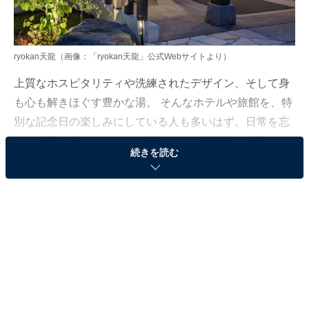
ryokan天龍（画像：「ryokan天龍」公式Webサイトより）
上質なホスピタリティや洗練されたデザイン、そして身
も心も解きほぐす豊かな湯。 そんなホテルや旅館を、特
別な記念日の楽しみにしている人も多いはず。日常を忘
れ、名湯に癒やされながら満たされる非日常の体験は、
続きを読む
何物にも代えがたい時間ですよね。しかし、近年では趣
向を凝らした温泉宿や人気のホテルも多く、どこに滞在
すればよいか迷ってしまう……そんな思いを抱えている
人もいるのではないでしょうか。
そんな人に向けて、All About ニュース編集部が厳選した
人気かつ評価の高い施設を厳選して紹介します。今回取
り上げるのは天ヶ瀬温泉の「ryokan天龍」です。