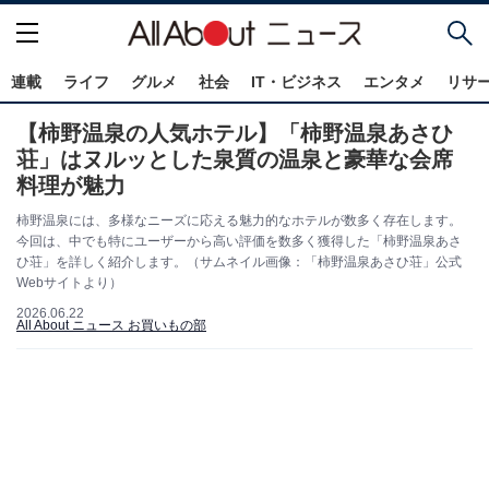
連載
ライフ
グルメ
社会
IT・ビジネス
エンタメ
リサ
【柿野温泉の人気ホテル】「柿野温泉あさひ
荘」はヌルッとした泉質の温泉と豪華な会席
料理が魅力
柿野温泉には、多様なニーズに応える魅力的なホテルが数多く存在します。
今回は、中でも特にユーザーから高い評価を数多く獲得した「柿野温泉あさ
ひ荘」を詳しく紹介します。（サムネイル画像：「柿野温泉あさひ荘」公式
Webサイトより）
2026.06.22
All About ニュース お買いもの部