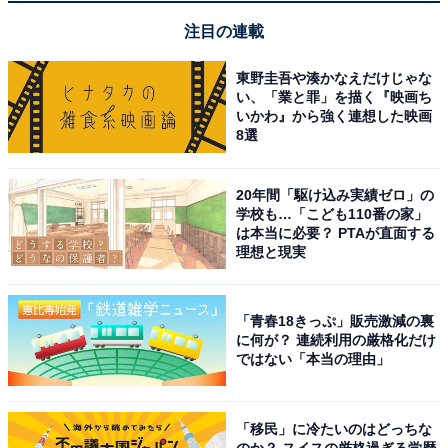
ごせる
注目の連載
東野圭吾や湊かなえだけじゃな
い、「業と罪」を描く『映画ち
いかわ』から強く連想した映画
8選
20年間「駆け込み実績ゼロ」の
学校も…「こども110番の家」
は本当に必要？ PTAが直面する
理想と現実
「青春18きっぷ」販売激減の裏
に何が？ 連続利用の厳格化だけ
ではない「本当の理由」
アクセス・料金・宿泊情報は？
「移民」に冷たいのはどっちな
のか？ スイスの厳格過ぎる学歴