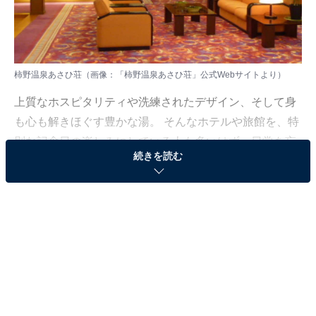
柿野温泉あさひ荘（画像：「柿野温泉あさひ荘」公式Webサイトより）
上質なホスピタリティや洗練されたデザイン、そして身
も心も解きほぐす豊かな湯。 そんなホテルや旅館を、特
別な記念日の楽しみにしている人も多いはず。日常を忘
続きを読む
れ、名湯に癒やされながら満たされる非日常の体験は、
何物にも代えがたい時間ですよね。しかし、近年では趣
向を凝らした温泉宿や人気のホテルも多く、どこに滞在
すればよいか迷ってしまう……そんな思いを抱えている
人もいるのではないでしょうか。
そんな人に向けて、All About ニュース編集部が厳選した
人気かつ評価の高い施設を厳選して紹介します。今回取