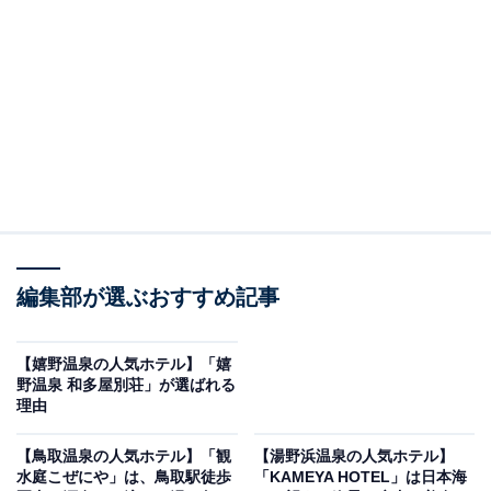
り上げるのは柿野温泉の「柿野温泉あさひ荘」です。
※2026年6月時点で、楽天トラベル上の平均評価が4.0超
えのものを紹介しています
楽天トラベルでホテルを見る
編集部が選ぶおすすめ記事
【嬉野温泉の人気ホテル】「嬉
野温泉 和多屋別荘」が選ばれる
理由
この記事の執筆者：
All About ニュース お買
いもの部
【鳥取温泉の人気ホテル】「観
【湯野浜温泉の人気ホテル】
水庭こぜにや」は、鳥取駅徒歩
「KAMEYA HOTEL」は日本海