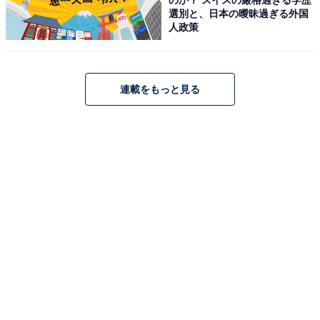
選別と、日本の曖昧過ぎる外国
人政策
アクセス
所在地：岐阜県土岐市鶴里町柿野1719−23
交通手段：中央自動車道：多治見IC、土岐IC、瑞浪ICよ
連載をもっと見る
り車で30分／東海環状自動車道：せと品野IC、土岐南多
治見ICより車で20分
料金
大人1名（参考価格）：17,050円
※料金は公式Webサイト参考価格
※プラン・部屋により価格は変動します
チェックイン・チェックアウト
チェックイン：15:00 （最終チェックイン：19:00）
チェックアウト：10:00