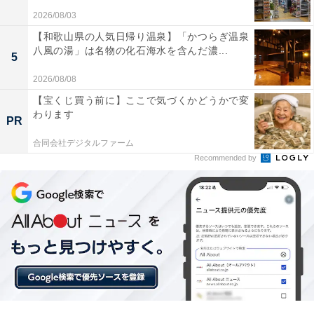
2026/08/03
【和歌山県の人気日帰り温泉】「かつらぎ温泉
八風の湯」は名物の化石海水を含んだ濃...
5
「柿野温泉あさひ荘」の口コミは？
2026/08/08
【宝くじ買う前に】ここで気づくかどうかで変
「柿野温泉あさひ荘」には、以下のような口コミが寄せ
わります
PR
られています。
合同会社デジタルファーム
Recommended by
ヌルッとした肌触りで体がしっかり温まる温泉が素
晴らしい
地元の旬な食材を活かした豪華な会席料理に大満足
スタッフの気さくで温かい丁寧な接客に心地よく過