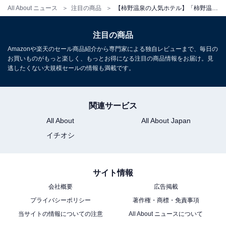
※プランにより時間が異なる可能性があります
All About ニュース
注目の商品
【柿野温泉の人気ホテル】「柿野温泉あさひ荘」はヌルッとした泉質の温泉と豪華な会席料理が魅力
※掲載されている情報は記事公開時のものです。あらか
注目の商品
じめご了承ください。
Amazonや楽天のセール商品紹介から専門家による独自レビューまで、毎日の
お買いものがもっと楽しく、もっとお得になる注目の商品情報をお届け。見
また、記事中の宿泊プランを予約すると、売上の一部が
逃したくない大規模セールの情報も満載です。
オールアバウトに還元されることがあります。
関連サービス
こちらもおすすめ
All About
All About Japan
【たら竹崎温泉の人気ホテル】「たら竹崎温泉
イチオシ
海上館」が選ばれる理由
サイト情報
会社概要
広告掲載
プライバシーポリシー
著作権・商標・免責事項
当サイトの情報についての注意
All About ニュースについて