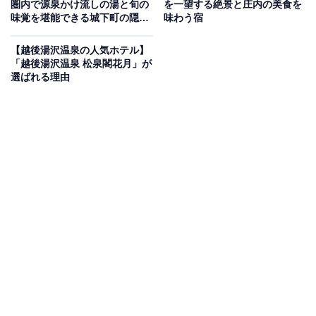
圏内で源泉かけ流しの湯と旬の
を一望する絶景と庄内の美食を
Amazonのセール商品から売れ筋ランキングまで、毎日のお買いも
味覚を堪能できる城下町の隠れ
味わう宿
のがもっと楽しく、もっとお得になる情報をお届け。編集部員によ
湯
る独自レビューなど、ここでしか手に入らない情報も満載です。
...続きを読む
【越後湯沢温泉の人気ホテル】
「越後湯沢温泉 松泉閣花月」が
※本記事で紹介している商品の購入やサービスの利用により、売上の一部が
選ばれる理由
オールアバウトに還元されることがあります。
「柿野温泉あさひ荘」はヌルッとした泉質の温泉
と豪華な会席料理が魅力
「柿野温泉あさひ荘」は、岐阜県土岐市ののどかな山あ
いに立つ閑静な温泉宿です。お風呂はラジウムを大量に
含んだヌルッとした肌ざわりの天然温泉で、男女別に大
浴場や露天風呂を完備し、大浴場は24時間入浴できま
す。食事は旬の食材を活かした季節の会席料理や、黒毛
和牛のすき焼きなどが堪能できます。