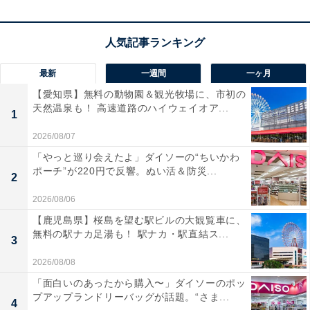
楽天トラベルでホテルを見る
最新
一週間
一ヶ月
【愛知県】無料の動物園＆観光牧場に、市初の
天然温泉も！ 高速道路のハイウェイオア...
1
2026/08/07
「やっと巡り会えたよ」ダイソーの“ちいかわ
ポーチ”が220円で反響。ぬい活＆防災...
2
2026/08/06
【鹿児島県】桜島を望む駅ビルの大観覧車に、
無料の駅ナカ足湯も！ 駅ナカ・駅直結ス...
3
2026/08/08
「面白いのあったから購入〜」ダイソーのポッ
プアップランドリーバッグが話題。“さま...
4