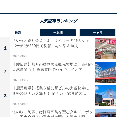
楽天トラベルでホテルを見る
最新
一週間
一ヶ月
「やっと巡り会えたよ」ダイソーの“ちいかわ
ポーチ”が220円で反響。ぬい活＆防災...
1
2026/08/06
【愛知県】無料の動物園＆観光牧場に、市初の
天然温泉も！ 高速道路のハイウェイオア...
2
2026/08/07
【鹿児島県】桜島を望む駅ビルの大観覧車に、
無料の駅ナカ足湯も！ 駅ナカ・駅直結ス...
3
2026/08/08
道の駅「阿蘇」は阿蘇五岳を望むグルメスポッ