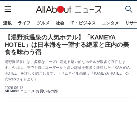
連載
ライフ
グルメ
社会
IT・ビジネス
エンタメ
リサ
【湯野浜温泉の人気ホテル】「KAMEYA
HOTEL」は日本海を一望する絶景と庄内の美
食を味わう宿
湯野浜温泉には、多様なニーズに応える魅力的なホテルが数多く存在しま
す。今回は、中でも特にユーザーから高い評価を数多く獲得した「KAMEYA
HOTEL」を詳しく紹介します。（サムネイル画像：「KAMEYA HOTEL」公
式Webサイトより）
2026.06.18
All About ニュース お買いもの部