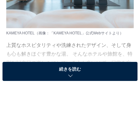
KAMEYA HOTEL（画像：「KAMEYA HOTEL」公式Webサイトより）
上質なホスピタリティや洗練されたデザイン、そして身
も心も解きほぐす豊かな湯。 そんなホテルや旅館を、特
別な記念日の楽しみにしている人も多いはず。日常を忘
続きを読む
れ、名湯に癒やされながら満たされる非日常の体験は、
何物にも代えがたい時間ですよね。しかし、近年では趣
向を凝らした温泉宿や人気のホテルも多く、どこに滞在
すればよいか迷ってしまう……そんな思いを抱えている
人もいるのではないでしょうか。
そんな人に向けて、All About ニュース編集部が厳選した
人気かつ評価の高い施設を厳選して紹介します。今回取