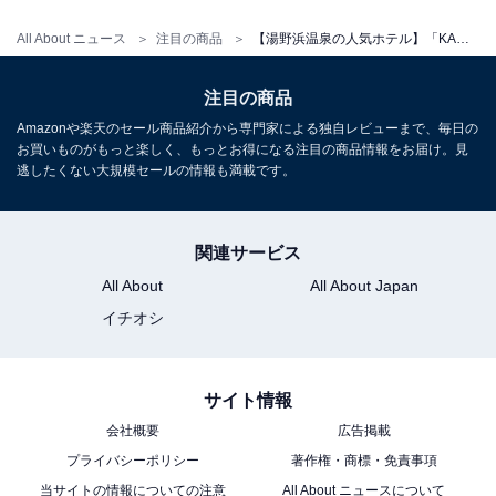
All About ニュース
注目の商品
【湯野浜温泉の人気ホテル】「KAMEYA HOTEL」は日本海を一望する絶景と庄内の美食を味わう宿
※掲載されている情報は記事公開時のものです。あらか
じめご了承ください。
注目の商品
また、記事中の宿泊プランを予約すると、売上の一部が
Amazonや楽天のセール商品紹介から専門家による独自レビューまで、毎日の
オールアバウトに還元されることがあります。
お買いものがもっと楽しく、もっとお得になる注目の商品情報をお届け。見
逃したくない大規模セールの情報も満載です。
こちらもおすすめ
【かみのやま温泉の人気ホテル】「日本の宿 古
関連サービス
窯」が選ばれる理由
All About
All About Japan
イチオシ
サイト情報
会社概要
広告掲載
プライバシーポリシー
著作権・商標・免責事項
当サイトの情報についての注意
All About ニュースについて