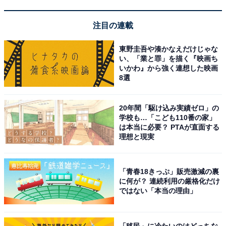
い
注目の連載
東野圭吾や湊かなえだけじゃな
い、「業と罪」を描く『映画ち
いかわ』から強く連想した映画
8選
20年間「駆け込み実績ゼロ」の
学校も…「こども110番の家」
は本当に必要？ PTAが直面する
理想と現実
「青春18きっぷ」販売激減の裏
に何が？ 連続利用の厳格化だけ
ではない「本当の理由」
アクセス・料金・宿泊情報は？
「移民」に冷たいのはどっちな