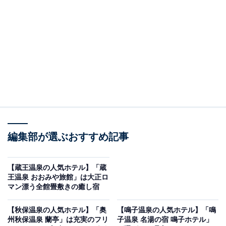
り上げるのは湯野浜温泉の「KAMEYA HOTEL」です。
※2026年6月時点で、楽天トラベル上の平均評価が4.0超
えのものを紹介しています
楽天トラベルでホテルを見る
編集部が選ぶおすすめ記事
【蔵王温泉の人気ホテル】「蔵
王温泉 おおみや旅館」は大正ロ
マン漂う全館畳敷きの癒し宿
この記事の執筆者：
All About ニュース お買
いもの部
【秋保温泉の人気ホテル】「奥
【鳴子温泉の人気ホテル】「鳴
州秋保温泉 蘭亭」は充実のフリ
子温泉 名湯の宿 鳴子ホテル」