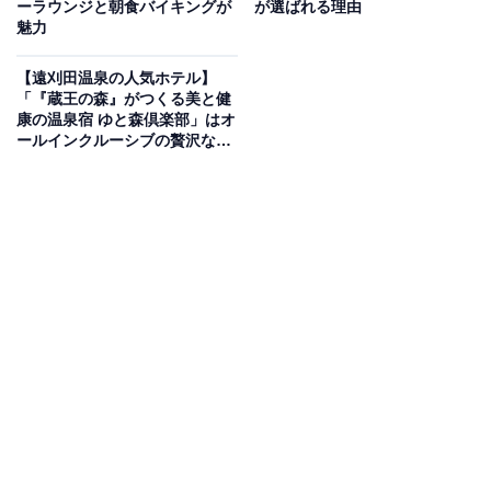
ーラウンジと朝食バイキングが
が選ばれる理由
Amazonのセール商品から売れ筋ランキングまで、毎日のお買いも
魅力
のがもっと楽しく、もっとお得になる情報をお届け。編集部員によ
る独自レビューなど、ここでしか手に入らない情報も満載です。
...続きを読む
【遠刈田温泉の人気ホテル】
「『蔵王の森』がつくる美と健
※本記事で紹介している商品の購入やサービスの利用により、売上の一部が
康の温泉宿 ゆと森倶楽部」はオ
オールアバウトに還元されることがあります。
ールインクルーシブの贅沢な癒
やしが魅力
「KAMEYA HOTEL」は日本海を一望する絶景と
庄内の美食を味わう宿
「KAMEYA HOTEL」は、目の前に日本海が広がる全室
オーシャンビューの老舗温泉ホテルです。開湯1000年を
超える湯野浜温泉の源泉を、広々とした大浴場や露天風
呂で心ゆくまで堪能できます。夕食は庄内の海の幸や地
元の旬の食材を贅沢に使用した懐石料理が並び、美しい
夕日を眺めながら極上のひとときを過ごせます。