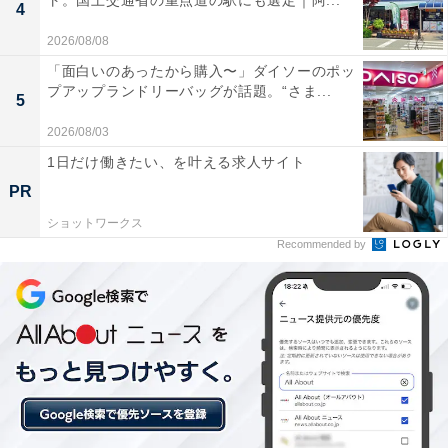
ト。国土交通省の重点道の駅にも選定｜阿...
4
2026/08/08
「面白いのあったから購入〜」ダイソーのポッ
プアップランドリーバッグが話題。“さま...
「KAMEYA HOTEL」の口コミは？
5
2026/08/03
「KAMEYA HOTEL」には、以下のような口コミが寄せ
1日だけ働きたい、を叶える求人サイト
られています。
PR
ショットワークス
客室やロビーから見える日本海の夕日の景色が素晴
Recommended by
らしい
庄内の新鮮な海の幸を使った料理がとても美味しい
スタッフの親切で丁寧な接客が心地よくて素晴らし