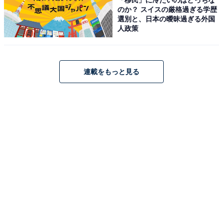
のか？ スイスの厳格過ぎる学歴
選別と、日本の曖昧過ぎる外国
アクセス
人政策
所在地：〒997-1201 山形県鶴岡市湯野浜1-5-50
交通手段：JR鶴岡駅からバスで約40分／庄内空港からタ
クシーで約10分
連載をもっと見る
料金
大人1名（参考価格）：2万900円
※料金は公式Webサイト参考価格
※プラン・部屋により価格は変動します
チェックイン・チェックアウト
チェックイン：15:00
チェックアウト：12:00
※プランにより時間が異なる可能性があります