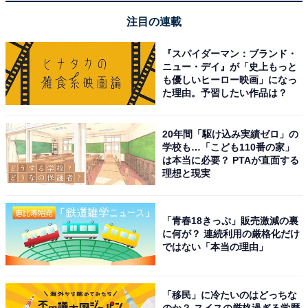
広大な敷地内にカフェやセレクトショップがあり館
注目の連載
内を楽しめる
『スパイダーマン：ブランド・
ニュー・デイ』が「史上もっと
も優しいヒーロー映画」になっ
た理由。予習したい作品は？
20年間「駆け込み実績ゼロ」の
学校も…「こども110番の家」
は本当に必要？ PTAが直面する
理想と現実
「青春18きっぷ」販売激減の裏
に何が？ 連続利用の厳格化だけ
ではない「本当の理由」
「移民」に冷たいのはどっちな
アクセス・料金・宿泊情報は？
のか？ スイスの厳格過ぎる学歴