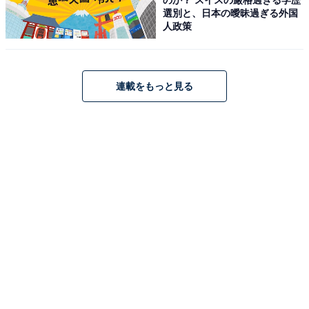
選別と、日本の曖昧過ぎる外国
人政策
アクセス
所在地：〒843-0301 佐賀県嬉野市嬉野町下宿乙738
連載をもっと見る
交通手段：福岡空港より車で約1時間10分／長崎自動車
道 嬉野ICより約7分
料金
大人1名（参考価格）：1万450円〜
※料金は公式Webサイト参考価格
※プラン・部屋により価格は変動します
チェックイン・チェックアウト
チェックイン：15:00
チェックアウト：10:00