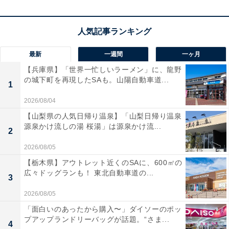
楽天トラベルでホテルを見る
最新
一週間
一ヶ月
【兵庫県】「世界一忙しいラーメン」に、龍野
の城下町を再現したSAも。山陽自動車道...
1
2026/08/04
【山梨県の人気日帰り温泉】「山梨日帰り温泉
源泉かけ流しの湯 桜湯」は源泉かけ流...
2
2026/08/05
【栃木県】アウトレット近くのSAに、600㎡の
広々ドッグランも！ 東北自動車道の...
3
2026/08/05
「面白いのあったから購入〜」ダイソーのポッ
プアップランドリーバッグが話題。“さま...
4