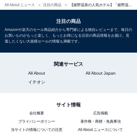
※プランにより時間が異なる可能性があります
All About ニュース
注目の商品
【嬉野温泉の人気ホテル】「嬉野温泉 和多屋別荘」が選ばれる理由
※掲載されている情報は記事公開時のものです。あらか
注目の商品
じめご了承ください。
Amazonや楽天のセール商品紹介から専門家による独自レビューまで、毎日の
また、記事中の宿泊プランを予約すると、売上の一部が
お買いものがもっと楽しく、もっとお得になる注目の商品情報をお届け。見
逃したくない大規模セールの情報も満載です。
オールアバウトに還元されることがあります。
関連サービス
こちらもおすすめ
All About
All About Japan
【たら竹崎温泉の人気ホテル】「たら竹崎温泉
海上館」が選ばれる理由
イチオシ
サイト情報
会社概要
広告掲載
プライバシーポリシー
著作権・商標・免責事項
当サイトの情報についての注意
All About ニュースについて