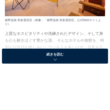
嬉野温泉 和多屋別荘（画像：「嬉野温泉 和多屋別荘」公式Webサイトよ
り）
上質なホスピタリティや洗練されたデザイン、そして身
も心も解きほぐす豊かな湯。 そんなホテルや旅館を、特
別な記念日の楽しみにしている人も多いはず。日常を忘
れ、名湯に癒やされながら満たされる非日常の体験は、
続きを読む
何物にも代えがたい時間ですよね。しかし、近年では趣
向を凝らした温泉宿や人気のホテルも多く、どこに滞在
すればよいか迷ってしまう……そんな思いを抱えている
人もいるのではないでしょうか。
そんな人に向けて、All About ニュース編集部が厳選した
人気かつ評価の高い施設を厳選して紹介します。今回取
り上げるのは嬉野温泉の「嬉野温泉 和多屋別荘」です。