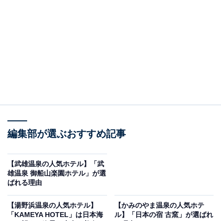
※2026年6月時点で、楽天トラベル上の平均評価が4.0超
えのものを紹介しています
楽天トラベルでホテルを見る
編集部が選ぶおすすめ記事
【武雄温泉の人気ホテル】「武
雄温泉 御船山楽園ホテル」が選
ばれる理由
この記事の執筆者：
All About ニュース お買
いもの部
【湯野浜温泉の人気ホテル】
【かみのやま温泉の人気ホテ
「KAMEYA HOTEL」は日本海
ル】「日本の宿 古窯」が選ばれ