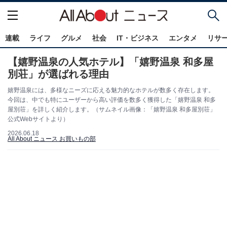
連載
ライフ
グルメ
社会
IT・ビジネス
エンタメ
リサ
【嬉野温泉の人気ホテル】「嬉野温泉 和多屋
別荘」が選ばれる理由
嬉野温泉には、多様なニーズに応える魅力的なホテルが数多く存在します。
今回は、中でも特にユーザーから高い評価を数多く獲得した「嬉野温泉 和多
屋別荘」を詳しく紹介します。（サムネイル画像：「嬉野温泉 和多屋別荘」
公式Webサイトより）
2026.06.18
All About ニュース お買いもの部