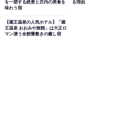
Amazonのセール商品から売れ筋ランキングまで、毎日のお買いも
を一望する絶景と庄内の美食を
る理由
のがもっと楽しく、もっとお得になる情報をお届け。編集部員によ
味わう宿
る独自レビューなど、ここでしか手に入らない情報も満載です。
...続きを読む
【蔵王温泉の人気ホテル】「蔵
王温泉 おおみや旅館」は大正ロ
※本記事で紹介している商品の購入やサービスの利用により、売上の一部が
マン漂う全館畳敷きの癒し宿
オールアバウトに還元されることがあります。
「嬉野温泉 和多屋別荘」は広大な敷地と美肌の湯
が魅力
「嬉野温泉 和多屋別荘」は、嬉野川をまたぐ二万坪もの
広大な敷地を持つ温泉宿です。館内にはセレクトショッ
プやカフェが揃い、嬉野茶や肥前吉田焼などの歴史的伝
統文化を愉しめます。とろとろの美肌の湯を大浴場で堪
能した後は、「特選佐賀牛＆厳選若楠豚の温泉湯豆腐し
ゃぶしゃぶ」などの絶品料理を味わえます。