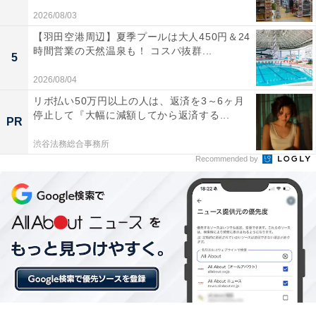
2026/08/03
【羽田空港周辺】夏季プールは大人450円＆24
時間営業の天然温泉も！ コスパ抜群...
5
「嬉野温泉 和多屋別荘」の口コミは？
2026/08/04
「嬉野温泉 和多屋別荘」には、以下のような口コミが寄
リボ払い50万円以上の人は、返済を3～6ヶ月
停止して『大幅に減額してから返済する...
せられています。
PR
渋谷法務総合事務所
Recommended by
とろとろの泉質で肌がすべすべになる美肌の湯が気
持ち良い
佐賀牛のしゃぶしゃぶや名物の温泉湯豆腐など食事
が美味しい