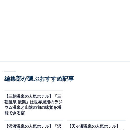
り上げるのは湯野浜温泉の「湯野浜温泉 海辺のお宿 一
久」です。
※2026年6月時点で、楽天トラベル上の平均評価が4.0超
えのものを紹介しています
編集部が選ぶおすすめ記事
楽天トラベルでホテルを見る
【三朝温泉の人気ホテル】「三
朝温泉 後楽」は世界屈指のラジ
ウム温泉と山陰の旬の味覚を堪
能できる宿
この記事の執筆者：
All About ニュース お買
【沢渡温泉の人気ホテル】「沢
【天ヶ瀬温泉の人気ホテル】