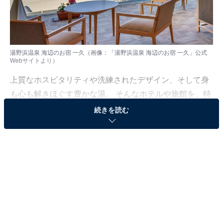
湯野浜温泉 海辺のお宿 一久（画像：「湯野浜温泉 海辺のお宿 一久」公式
Webサイトより）
上質なホスピタリティや洗練されたデザイン、そして身
も心も解きほぐす豊かな湯。 そんなホテルや旅館を、特
別な記念日の楽しみにしている人も多いはず。日常を忘
続きを読む
れ、名湯に癒やされながら満たされる非日常の体験は、
何物にも代えがたい時間ですよね。しかし、近年では趣
向を凝らした温泉宿や人気のホテルも多く、どこに滞在
すればよいか迷ってしまう……そんな思いを抱えている
人もいるのではないでしょうか。
そんな人に向けて、All About ニュース編集部が厳選した
人気かつ評価の高い施設を厳選して紹介します。今回取