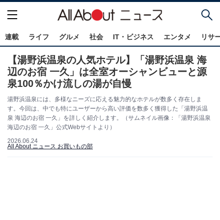
連載
ライフ
グルメ
社会
IT・ビジネス
エンタメ
リサ
【湯野浜温泉の人気ホテル】「湯野浜温泉 海
辺のお宿 一久」は全室オーシャンビューと源
泉100％かけ流しの湯が自慢
湯野浜温泉には、多様なニーズに応える魅力的なホテルが数多く存在しま
す。今回は、中でも特にユーザーから高い評価を数多く獲得した「湯野浜温
泉 海辺のお宿 一久」を詳しく紹介します。（サムネイル画像：「湯野浜温泉
海辺のお宿 一久」公式Webサイトより）
2026.06.24
All About ニュース お買いもの部