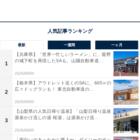
の幸や山形牛、ブランド米を堪能できます。
最新
一週間
一ヶ月
楽天トラベルでホテルを見る
【兵庫県】「世界一忙しいラーメン」に、龍野
の城下町を再現したSAも。山陽自動車道...
1
2026/08/04
【栃木県】アウトレット近くのSAに、600㎡の
広々ドッグランも！ 東北自動車道の...
2
2026/08/05
【山梨県の人気日帰り温泉】「山梨日帰り温泉
源泉かけ流しの湯 桜湯」は源泉かけ流...
3
2026/08/05
「面白いのあったから購入〜」ダイソーのポッ