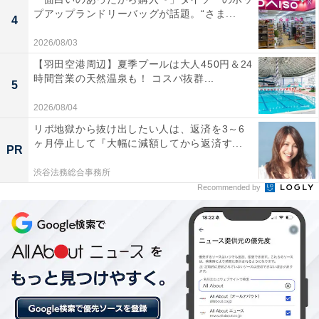
プアップランドリーバッグが話題。“さま...
4
2026/08/03
【羽田空港周辺】夏季プールは大人450円＆24
時間営業の天然温泉も！ コスパ抜群...
5
2026/08/04
「湯野浜温泉 海辺のお宿 一久」の口コミは？
リボ地獄から抜け出したい人は、返済を3～6
ヶ月停止して『大幅に減額してから返済す...
PR
「湯野浜温泉 海辺のお宿 一久」には、以下のような口コ
渋谷法務総合事務所
ミが寄せられています。
Recommended by
ロビーや客室から一望できる日本海と夕日の絶景が
素晴らしい
地元庄内の新鮮な海鮮や山形牛を使った手作りの食