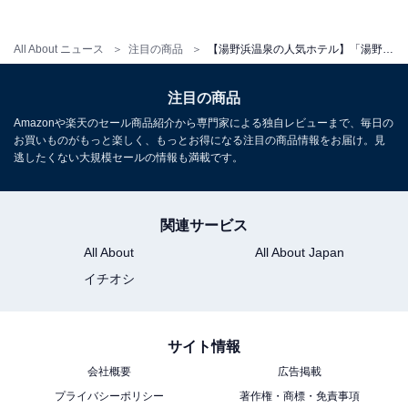
チェックイン・チェックアウト
All About ニュース
注目の商品
【湯野浜温泉の人気ホテル】「湯野浜温泉 海辺のお宿 一久」は全室オーシャンビューと源泉100％かけ流しの湯が自慢
チェックイン：公式Webサイトをご確認ください
注目の商品
チェックアウト：公式Webサイトをご確認ください
Amazonや楽天のセール商品紹介から専門家による独自レビューまで、毎日の
※プランにより時間が異なる可能性があります
お買いものがもっと楽しく、もっとお得になる注目の商品情報をお届け。見
逃したくない大規模セールの情報も満載です。
※掲載されている情報は記事公開時のものです。あらか
じめご了承ください。
関連サービス
また、記事中の宿泊プランを予約すると、売上の一部が
オールアバウトに還元されることがあります。
All About
All About Japan
イチオシ
こちらもおすすめ
【柿野温泉の人気ホテル】「柿野温泉あさひ
サイト情報
荘」はヌルッとした泉質の温泉と豪華な会席料
会社概要
広告掲載
理が魅力
プライバシーポリシー
著作権・商標・免責事項