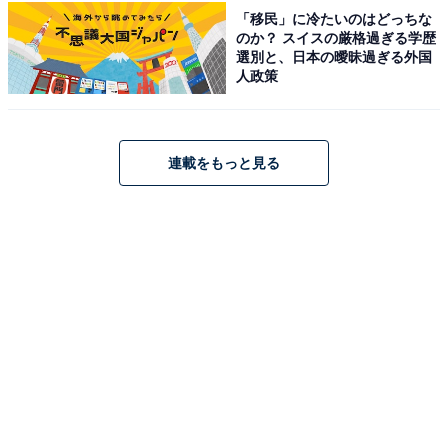
「移民」に冷たいのはどっちな
のか？ スイスの厳格過ぎる学歴
選別と、日本の曖昧過ぎる外国
人政策
アクセス・料金・宿泊情報は？
アクセス
連載をもっと見る
所在地：山形県鶴岡市湯野浜1-10-29
交通手段：山形自動車道鶴岡ICより車で約20分／日本海
東北道庄内空港ICより車で約25分／羽越本線鶴岡駅より
路線バスで約40分（湯野浜温泉バス停下車徒歩3分）ま
たはハイヤーで約20分／庄内空港より車で約10分
料金
大人1名（参考価格）：26,400円
※料金は公式Webサイト参考価格
※プラン・部屋により価格は変動します