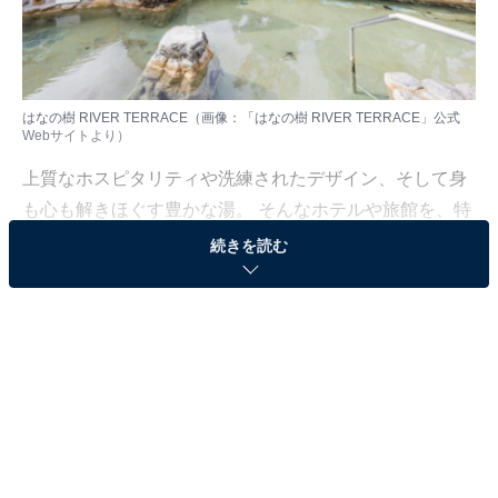
はなの樹 RIVER TERRACE（画像：「はなの樹 RIVER TERRACE」公式
Webサイトより）
上質なホスピタリティや洗練されたデザイン、そして身
も心も解きほぐす豊かな湯。 そんなホテルや旅館を、特
別な記念日の楽しみにしている人も多いはず。日常を忘
続きを読む
れ、名湯に癒やされながら満たされる非日常の体験は、
何物にも代えがたい時間ですよね。しかし、近年では趣
向を凝らした温泉宿や人気のホテルも多く、どこに滞在
すればよいか迷ってしまう……そんな思いを抱えている
人もいるのではないでしょうか。
そんな人に向けて、All About ニュース編集部が厳選した
人気かつ評価の高い施設を厳選して紹介します。今回取