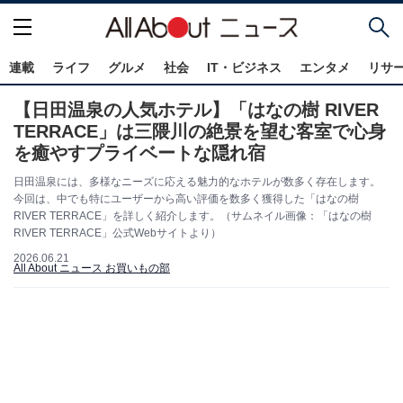
連載
ライフ
グルメ
社会
IT・ビジネス
エンタメ
リサ
【日田温泉の人気ホテル】「はなの樹 RIVER
TERRACE」は三隈川の絶景を望む客室で心身
を癒やすプライベートな隠れ宿
日田温泉には、多様なニーズに応える魅力的なホテルが数多く存在します。
今回は、中でも特にユーザーから高い評価を数多く獲得した「はなの樹
RIVER TERRACE」を詳しく紹介します。（サムネイル画像：「はなの樹
RIVER TERRACE」公式Webサイトより）
2026.06.21
All About ニュース お買いもの部