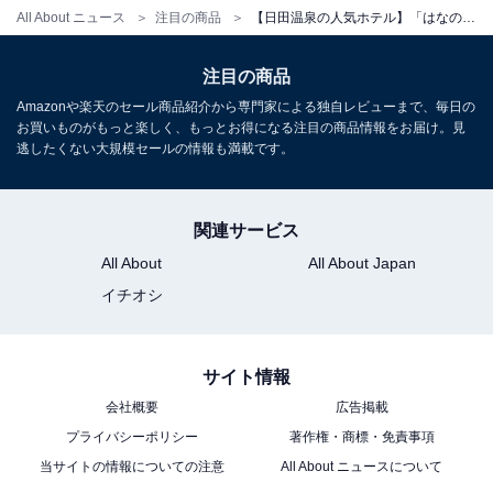
All About ニュース
注目の商品
【日田温泉の人気ホテル】「はなの樹 RIVER TERRACE」は三隈川の絶景を望む客室で心身を癒やすプライベートな隠れ宿
※掲載されている情報は記事公開時のものです。あらか
注目の商品
じめご了承ください。
Amazonや楽天のセール商品紹介から専門家による独自レビューまで、毎日の
また、記事中の宿泊プランを予約すると、売上の一部が
お買いものがもっと楽しく、もっとお得になる注目の商品情報をお届け。見
逃したくない大規模セールの情報も満載です。
オールアバウトに還元されることがあります。
こちらもおすすめ
関連サービス
【筑後川温泉の人気ホテル】「筑後川温泉 清乃
All About
All About Japan
屋」はトロトロの美肌の湯が自慢の宿
イチオシ
サイト情報
会社概要
広告掲載
プライバシーポリシー
著作権・商標・免責事項
当サイトの情報についての注意
All About ニュースについて