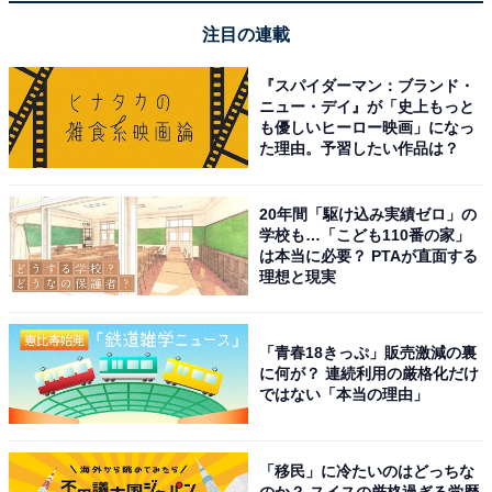
注目の連載
地元の味を活かした食事がとてもおいしい
『スパイダーマン：ブランド・
ニュー・デイ』が「史上もっと
も優しいヒーロー映画」になっ
た理由。予習したい作品は？
20年間「駆け込み実績ゼロ」の
学校も…「こども110番の家」
は本当に必要？ PTAが直面する
理想と現実
「青春18きっぷ」販売激減の裏
に何が？ 連続利用の厳格化だけ
ではない「本当の理由」
「移民」に冷たいのはどっちな
アクセス・料金・宿泊情報は？
のか？ スイスの厳格過ぎる学歴