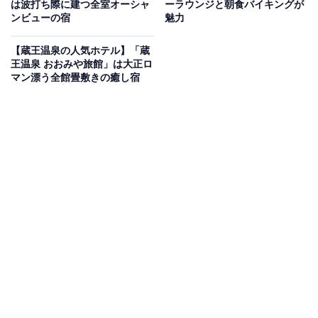
は波打ち際に建つ全室オーシャ
ーラウンジと朝食バイキングが
いもの部
ンビューの宿
魅力
Amazonのセール商品から売れ筋ランキングまで、毎日のお買いも
【蔵王温泉の人気ホテル】「蔵
のがもっと楽しく、もっとお得になる情報をお届け。編集部員によ
王温泉 おおみや旅館」は大正ロ
る独自レビューなど、ここでしか手に入らない情報も満載です。
...続きを読む
マン漂う全館畳敷きの癒し宿
※本記事で紹介している商品の購入やサービスの利用により、売上の一部が
オールアバウトに還元されることがあります。
「はなの樹 RIVER TERRACE」は三隈川の絶景を
望む客室で心身を癒やすプライベートな隠れ宿
「はなの樹 RIVER TERRACE」は、三隈川の雄大な流
れを間近に感じられるロケーションが魅力の隠れ宿で
す。窓の外に広がる水辺の風景を眺めながら、静かなプ
ライベートタイムを過ごせます。日田三隈川温泉の美
肌・保湿の湯を堪能できるお風呂や、肉や鮮魚といった
地元の食材を活かした料理が心と体を満たし、特別な休