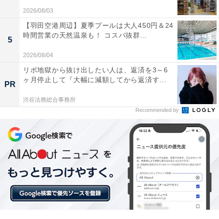
2026/08/03
【羽田空港周辺】夏季プールは大人450円＆24
時間営業の天然温泉も！ コスパ抜群...
5
2026/08/04
リボ地獄から抜け出したい人は、返済を3～6
ヶ月停止して『大幅に減額してから返済す...
「はなの樹 RIVER TERRACE」の口コミは？
PR
渋谷法務総合事務所
「はなの樹 RIVER TERRACE」には、以下のような口
Recommended by
コミが寄せられています。
客室から望む三隈川の景色が開放的で美しい
静かな環境でゆっくりと温泉を楽しめる