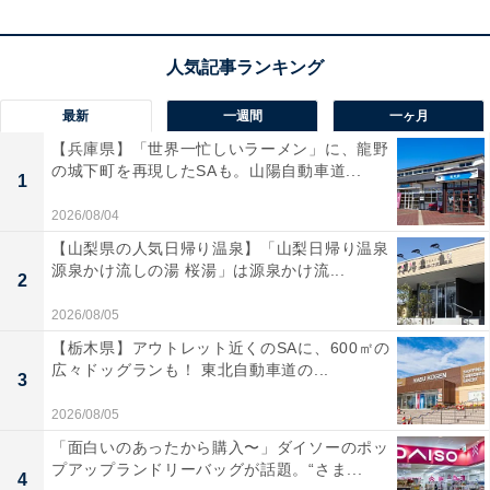
日を演出してくれます。
最新
一週間
一ヶ月
【兵庫県】「世界一忙しいラーメン」に、龍野
楽天トラベルでホテルを見る
の城下町を再現したSAも。山陽自動車道...
1
2026/08/04
【山梨県の人気日帰り温泉】「山梨日帰り温泉
源泉かけ流しの湯 桜湯」は源泉かけ流...
2
2026/08/05
【栃木県】アウトレット近くのSAに、600㎡の
広々ドッグランも！ 東北自動車道の...
3
2026/08/05
「面白いのあったから購入〜」ダイソーのポッ
プアップランドリーバッグが話題。“さま...
4