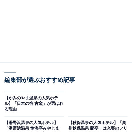
り上げるのは日田温泉の「はなの樹 RIVER
TERRACE」です。
※2026年6月時点で、楽天トラベル上の平均評価が4.0超
えのものを紹介しています
編集部が選ぶおすすめ記事
楽天トラベルでホテルを見る
【かみのやま温泉の人気ホテ
ル】「日本の宿 古窯」が選ばれ
る理由
【湯野浜温泉の人気ホテル】
【秋保温泉の人気ホテル】「奥
この記事の執筆者：
All About ニュース お買
「湯野浜温泉 愉海亭みやじま」
州秋保温泉 蘭亭」は充実のフリ