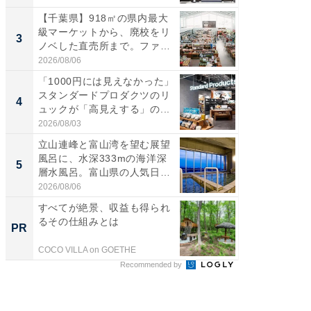
【千葉県】918㎡の県内最大
【千葉県
級マーケットから、廃校をリ
級マー
3
3
ノベした直売所まで。ファ
ノベし
ー...
ー...
2026/08/06
2026/08/0
「1000円には見えなかった」
ステラ
スタンダードプロダクツのリ
詰め放題
4
4
ュックが「高見えする」の...
00円で「
2026/08/03
2026/08/0
立山連峰と富山湾を望む展望
立山連
風呂に、水深333mの海洋深
風呂に、
5
5
層水風呂。富山県の人気日
層水風
帰...
帰...
2026/08/06
2026/08/0
すべてが絶景、収益も得られ
すべて
るその仕組みとは
るその
PR
PR
COCO VILLA on GOETHE
COCO VIL
Recommended by