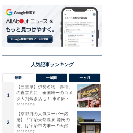
最新
一週間
一ヶ月
【三重県】伊勢名物「赤福」
【兵庫
の直営店に、全国唯一のコメ
ーメン
1
1
ダ大判焼き店も！ 東名阪・
再現した
伊...
道...
2026/08/06
2026/08/0
【京都府の人気スーパー銭
【三重
湯】「宇治天然温泉 源氏の
の直営
2
2
湯」は宇治市内唯一の天然温
ダ大判焼
泉と...
伊...
2026/08/07
2026/08/0