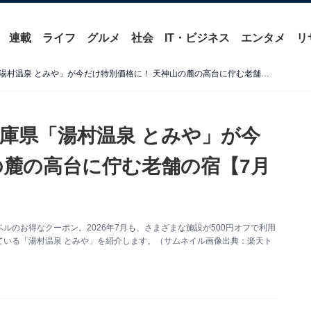
連載
ライフ
グルメ
社会
IT・ビジネス
エンタメ
リ
【楽天トラベルセール】兵庫県「湯村温泉 とみや」が今だけ特別価格に！ 天神山の麓の高台に佇む老舗の宿【7月7日】
庫県「湯村温泉 とみや」が今
の麓の高台に佇む老舗の宿【7月
のお得なクーポン。2026年7月も、さまざまな施設が500円オフで利用
ている「湯村温泉 とみや」を紹介します。（サムネイル画像出典：楽天ト