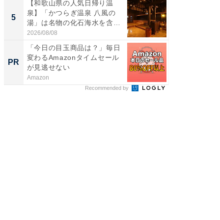
【和歌山県の人気日帰り温
立山連
泉】「かつらぎ温泉 八風の
風呂に、
5
5
湯」は名物の化石海水を含ん
層水風
だ濃...
帰...
2026/08/08
2026/08/0
「今日の目玉商品は？」毎日
すべて
変わるAmazonタイムセール
るその
PR
PR
が見逃せない
Amazon
COCO VIL
Recommended by